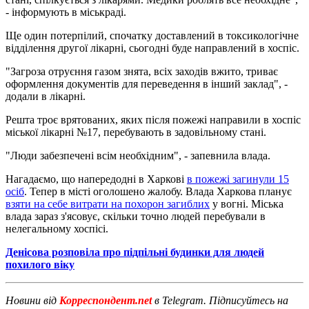
- інформують в міськраді.
Ще один потерпілий, спочатку доставлений в токсикологічне
відділення другої лікарні, сьогодні буде направлений в хоспіс.
"Загроза отруєння газом знята, всіх заходів вжито, триває
оформлення документів для переведення в інший заклад", -
додали в лікарні.
Решта троє врятованих, яких після пожежі направили в хоспіс
міської лікарні №17, перебувають в задовільному стані.
"Люди забезпечені всім необхідним", - запевнила влада.
Нагадаємо, що напередодні в Харкові
в пожежі загинули 15
осіб
. Тепер в місті оголошено жалобу. Влада Харкова планує
взяти на себе витрати на похорон загиблих
у вогні. Міська
влада зараз з'ясовує, скільки точно людей перебували в
нелегальному хоспісі.
Денісова розповіла про підпільні будинки для людей
похилого віку
Новини від
Корреспондент.net
в Telegram. Підписуйтесь на