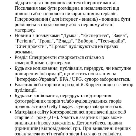
відкрите для пошукових систем гіперпосилання .
Посилання має бути розміщена в незалежності від
повного або часткового використання матеріалів.
Гіперпосилання ( для інтернет - видань) - повинна бути
розміщена в підзаголовку або в першому абзаці
матеріалу.
Новини з позначками "Думка", "Експертиза", "Заява",
"Регіони", "Гроші", "Влада", "Вибори", "Тест-драйв",
"Спецпроекти", "Промо" публікуються на правах
реклами.
Розділ Спецпроекти створюється спільно з
комерційними партнерами.
Будь яке копіювання, публікація, передрук, чи наступне
поширення інформації, що містить посилання на
"Інтерфакс-Україна", EPA / UPG, суворо забороняється.
Власник веб-сторінки в розділі Я-Корреспондент є автор
публікації.
Будь-яке копіювання, передрук та відтворення
фотографічних творів та/або аудіовізуальних творів
правовласника Getty Images - суворо забороняється.
Матеріали сайту korrespondent.net призначені для осіб
старше 21 року (21+). Участь в азартних іграх може
викликати ігрову залежність. Дотримуйтесь правил
(принципів) відповідальної гри. При виявленні перших
ознак залежності негайно зверніться до спеціаліста.