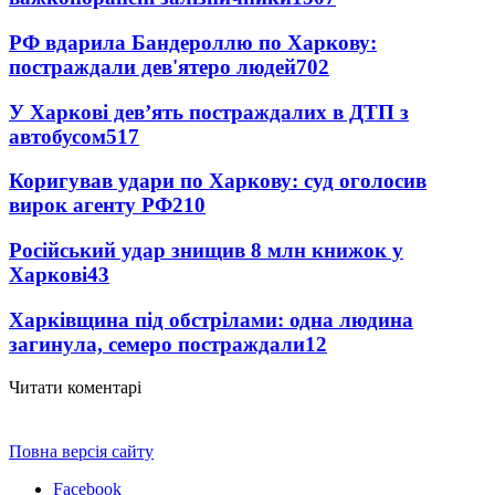
РФ вдарила Бандероллю по Харкову:
постраждали дев'ятеро людей
702
У Харкові дев’ять постраждалих в ДТП з
автобусом
517
Коригував удари по Харкову: суд оголосив
вирок агенту РФ
210
Російський удар знищив 8 млн книжок у
Харкові
43
Харківщина під обстрілами: одна людина
загинула, семеро постраждали
12
Читати коментарі
Повна версія сайту
Facebook