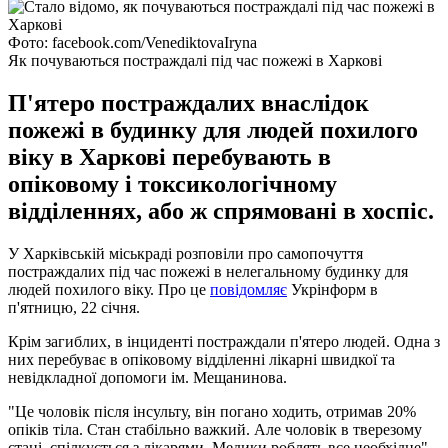
Фото: facebook.com/VenediktovaIryna
Як почуваються постраждалі під час пожежі в Харкові
П'ятеро постраждалих внаслідок
пожежі в будинку для людей похилого
віку в Харкові перебувають в
опіковому і токсикологічному
відділеннях, або ж спрямовані в хоспіс.
У Харківській міськраді розповіли про самопочуття
постраждалих під час пожежі в нелегальному будинку для
людей похилого віку. Про це
повідомляє
Укрінформ в
п'ятницю, 22 січня.
Крім загиблих, в інциденті постраждали п'ятеро людей. Одна з
них перебуває в опіковому відділенні лікарні швидкої та
невідкладної допомоги ім. Мещанинова.
"Це чоловік після інсульту, він погано ходить, отримав 20%
опіків тіла. Стан стабільно важкий. Але чоловік в тверезому
стані, спілкується з лікарями. Медики роблять все необхідне",