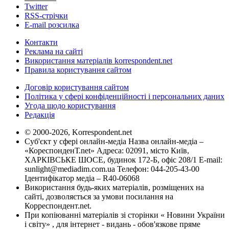
Twitter
RSS-стрічки
E-mail розсилка
Контакти
Реклама на сайті
Використання матеріалів korrespondent.net
Правила користування сайтом
Договір користування сайтом
Політика у сфері конфіденційності і персональних даних
Угода щодо користування
Редакція
© 2000-2026, Korrespondent.net
Суб'єкт у сфері онлайн-медіа Назва онлайн-медіа –
«КореспонденТ.net» Адреса: 02091, місто Київ,
ХАРКІВСЬКЕ ШОСЕ, будинок 172-Б, офіс 208/1 E-mail:
sunlight@mediadim.com.ua
Телефон: 044-205-43-00
Ідентифікатор медіа – R40-06068
Використання будь-яких матеріалів, розміщених на
сайті, дозволяється за умови посилання на
Корреспондент.net.
При копіюванні матеріалів зі сторінки « Новини України
і світу» , для інтернет - видань - обов'язкове пряме