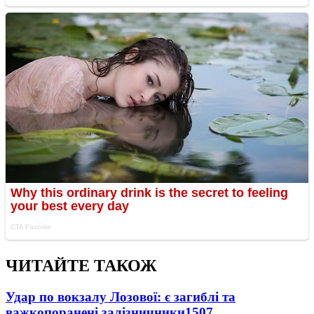
ЧИТАЙТЕ ТАКОЖ
Удар по вокзалу Лозової: є загиблі та
важкопоранені залізничники
1507