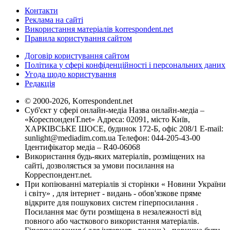
Контакти
Реклама на сайті
Використання матеріалів korrespondent.net
Правила користування сайтом
Договір користування сайтом
Політика у сфері конфіденційності і персональних даних
Угода щодо користування
Редакція
© 2000-2026, Korrespondent.net
Суб'єкт у сфері онлайн-медіа Назва онлайн-медіа –
«КореспонденТ.net» Адреса: 02091, місто Київ,
ХАРКІВСЬКЕ ШОСЕ, будинок 172-Б, офіс 208/1 E-mail:
sunlight@mediadim.com.ua
Телефон: 044-205-43-00
Ідентифікатор медіа – R40-06068
Використання будь-яких матеріалів, розміщених на
сайті, дозволяється за умови посилання на
Корреспондент.net.
При копіюванні матеріалів зі сторінки « Новини України
і світу» , для інтернет - видань - обов'язкове пряме
відкрите для пошукових систем гіперпосилання .
Посилання має бути розміщена в незалежності від
повного або часткового використання матеріалів.