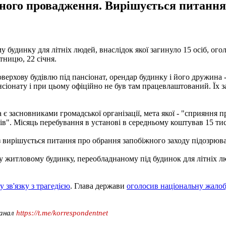
ьного провадження. Вирішується питання
 будинку для літніх людей, внаслідок якої загинуло 15 осіб, ог
тницю, 22 січня.
верхову будівлю під пансіонат, орендар будинку і його дружина 
сіонату і при цьому офіційно не був там працевлаштований. Їх з
є засновниками громадської організації, мета якої - "сприяння п
нів". Місяць перебування в установі в середньому коштував 15 ти
з вирішується питання про обрання запобіжного заходу підозрюв
 житловому будинку, переобладнаному під будинок для літніх лю
 зв'язку з трагедією
. Глава держави
оголосив національну жалоб
канал
https://t.me/korrespondentnet