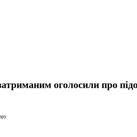
затриманим оголосили про під