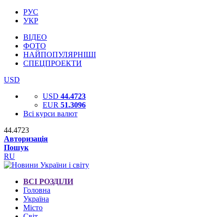
РУС
УКР
ВІДЕО
ФОТО
НАЙПОПУЛЯРНІШІ
СПЕЦПРОЕКТИ
USD
USD
44.4723
EUR
51.3096
Всі курси валют
44.4723
Авторизація
Пошук
RU
ВСІ РОЗДІЛИ
Головна
Україна
Місто
Світ