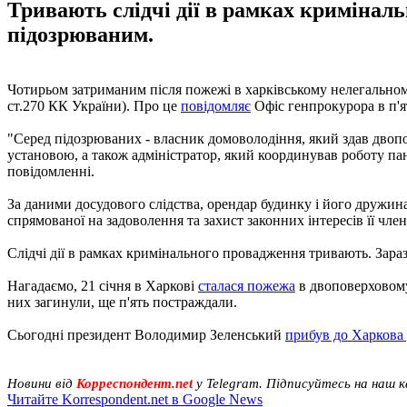
Тривають слідчі дії в рамках кримінал
підозрюваним.
Чотирьом затриманим після пожежі в харківському нелегальному
ст.270 КК України). Про це
повідомляє
Офіс генпрокурора в п'я
"Серед підозрюваних - власник домоволодіння, який здав двопо
установою, а також адміністратор, який координував роботу пан
повідомленні.
За даними досудового слідства, орендар будинку і його дружина 
спрямованої на задоволення та захист законних інтересів її чле
Слідчі дії в рамках кримінального провадження тривають. Зара
Нагадаємо, 21 січня в Харкові
сталася пожежа
в двоповерховому
них загинули, ще п'ять постраждали.
Сьогодні президент Володимир Зеленський
прибув до Харкова у
Новини від
Корреспондент.net
у Telegram. Підписуйтесь на наш 
Читайте Korrespondent.net в Google News