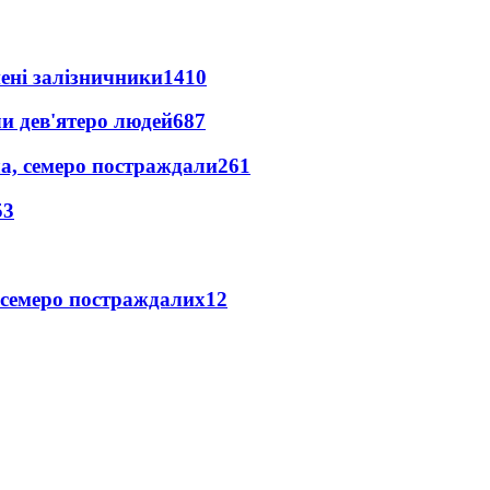
нені залізничники
1410
и дев'ятеро людей
687
а, семеро постраждали
261
53
 семеро постраждалих
12