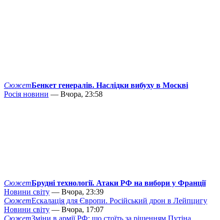
Сюжет
Бенкет генералів. Наслідки вибуху в Москві
Росія новини
— Вчора, 23:58
Сюжет
Брудні технології. Атаки РФ на вибори у Франції
Новини світу
— Вчора, 23:39
Сюжет
Ескалація для Європи. Російський дрон в Лейпцигу
Новини світу
— Вчора, 17:07
Сюжет
Зміни в армії РФ: що стоїть за рішенням Путіна