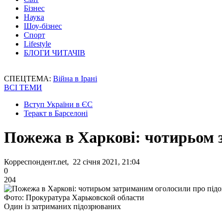
Бізнес
Наука
Шоу-бізнес
Спорт
Lifestyle
БЛОГИ ЧИТАЧІВ
СПЕЦТЕМА:
Війна в Ірані
ВСІ ТЕМИ
Вступ України в ЄС
Теракт в Барселоні
Пожежа в Харкові: чотирьом 
Корреспондент.net, 22 січня 2021, 21:04
0
204
Фото: Прокуратура Харьковской области
Один із затриманих підозрюваних