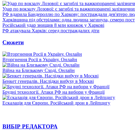
Удар по вокзалу Лозової: є загиблі та важкопоранені залізничн
РФ вдарила Бандероллю по Харкову: постраждали дев'ятеро лю
Харківщина під обстрілами: одна людина загинула, семеро пос
Російський удар знищив 8 млн книжок у Харкові
РФ атакувала Харків: серед постраждалих діти
Сюжети
Вторгнення Росії в Україну. Онлайн
Війна на Близькому Сході. Онлайн
Бенкет генералів. Наслідки вибуху в Москві
Брудні технології. Атаки РФ на вибори у Франції
Ескалація для Європи. Російський дрон в Лейпцигу
ВИБІР РЕДАКТОРА