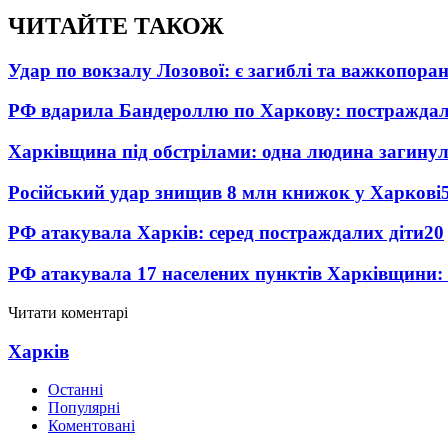
ЧИТАЙТЕ ТАКОЖ
Удар по вокзалу Лозової: є загиблі та важкопора
РФ вдарила Бандероллю по Харкову: постраждал
Харківщина під обстрілами: одна людина загинул
Російський удар знищив 8 млн книжок у Харкові
РФ атакувала Харків: серед постраждалих діти
20
РФ атакувала 17 населених пунктів Харківщини:
Читати коментарі
Харків
Останні
Популярні
Коментовані