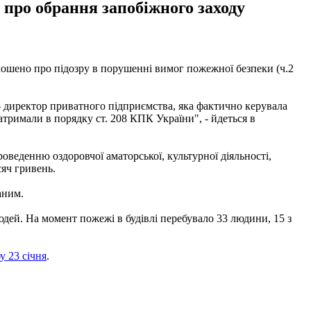
 про обрання запобіжного заходу
олошено про підозру в порушенні вимог пожежної безпеки (ч.2
- директор приватного підприємства, яка фактично керувала
атримали в порядку ст. 208 КПК України", - йдеться в
роведенню оздоровчої аматорської, культурної діяльності,
сяч гривень.
аним.
дей. На момент пожежі в будівлі перебувало 33 людини, 15 з
у 23 січня
.