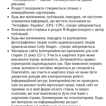
реклами.
Розділ Спецпроекти створюється спільно з
комерційними партнерами.
Будь яке копіювання, публікація, передрук, чи наступне
поширення інформації, що містить посилання на
"Інтерфакс-Україна", EPA / UPG, суворо забороняється.
Власник веб-сторінки в розділі Я-Корреспондент є автор
публікації.
Будь-яке копіювання, передрук та відтворення
фотографічних творів та/або аудіовізуальних творів
правовласника Getty Images - суворо забороняється.
Матеріали сайту korrespondent.net призначені для осіб
старше 21 року (21+). Участь в азартних іграх може
викликати ігрову залежність. Дотримуйтесь правил
(принципів) відповідальної гри. При виявленні перших
ознак залежності негайно зверніться до спеціаліста.
Пам'ятайте, що участь в азартних іграх не може бути
джерелом доходів або альтернативою роботі.
Інформаційний ресурс korrespondent.net не проводить
ігри на реальні та/або віртуальні гроші, також сайт не
приймає ні в якій формі оплату ставок та інших
платежів, які пов’язані/можуть бути пов’язані з
азартними іграми, букмекерами чи тоталізаторами. Будь-
які матеріали на інформаційному ресурсі