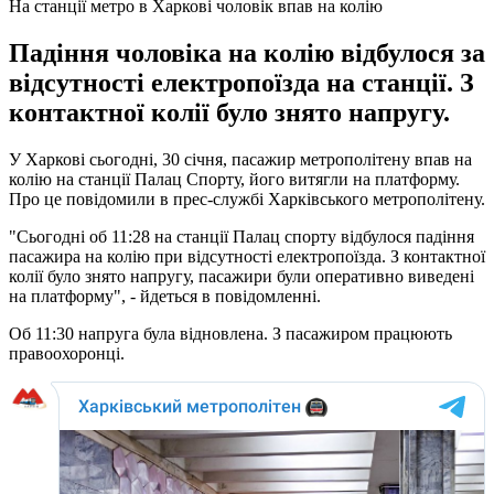
На станції метро в Харкові чоловік впав на колію
Падіння чоловіка на колію відбулося за
відсутності електропоїзда на станції. З
контактної колії було знято напругу.
У Харкові сьогодні, 30 січня, пасажир метрополітену впав на
колію на станції Палац Спорту, його витягли на платформу.
Про це повідомили в прес-службі Харківського метрополітену.
"Сьогодні об 11:28 на станції Палац спорту відбулося падіння
пасажира на колію при відсутності електропоїзда. З контактної
колії було знято напругу, пасажири були оперативно виведені
на платформу", - йдеться в повідомленні.
Об 11:30 напруга була відновлена. З пасажиром працюють
правоохоронці.