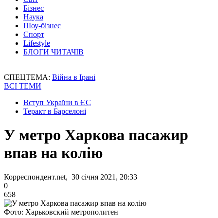
Бізнес
Наука
Шоу-бізнес
Спорт
Lifestyle
БЛОГИ ЧИТАЧІВ
СПЕЦТЕМА:
Війна в Ірані
ВСІ ТЕМИ
Вступ України в ЄС
Теракт в Барселоні
У метро Харкова пасажир
впав на колію
Корреспондент.net, 30 січня 2021, 20:33
0
658
Фото: Харьковский метрополитен