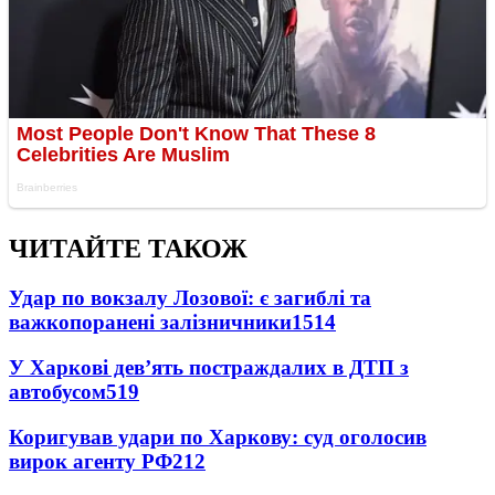
ЧИТАЙТЕ ТАКОЖ
Удар по вокзалу Лозової: є загиблі та
важкопоранені залізничники
1514
У Харкові дев’ять постраждалих в ДТП з
автобусом
519
Коригував удари по Харкову: суд оголосив
вирок агенту РФ
212