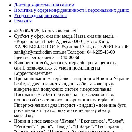
Договір користування сайтом
Політика у сфері конфіденційності і персональних даних
Угода щодо користування
Редакція
© 2000-2026, Korrespondent.net
Суб'єкт у сфері онлайн-медіа Назва онлайн-медіа –
«КореспонденТ.net» Адреса: 02091, місто Київ,
ХАРКІВСЬКЕ ШОСЕ, будинок 172-Б, офіс 208/1 E-mail:
sunlight@mediadim.com.ua
Телефон: 044-205-43-00
Ідентифікатор медіа – R40-06068
Використання будь-яких матеріалів, розміщених на
сайті, дозволяється за умови посилання на
Корреспондент.net.
При копіюванні матеріалів зі сторінки « Новини України
і світу» , для інтернет - видань - обов'язкове пряме
відкрите для пошукових систем гіперпосилання .
Посилання має бути розміщена в незалежності від
повного або часткового використання матеріалів.
Гіперпосилання ( для інтернет - видань) - повинна бути
розміщена в підзаголовку або в першому абзаці
матеріалу.
Новини з позначками "Думка", "Експертиза", "Заява",
"Регіони", "Гроші", "Влада", "Вибори", "Тест-драйв",
"Спецпроекти", "Промо" публікуються на правах