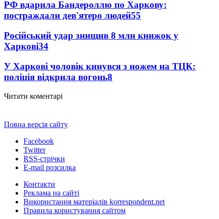
РФ вдарила Бандероллю по Харкову:
постраждали дев'ятеро людей
55
Російський удар знищив 8 млн книжок у
Харкові
34
У Харкові чоловік кинувся з ножем на ТЦК:
поліція відкрила вогонь
8
Читати коментарі
Повна версія сайту
Facebook
Twitter
RSS-стрічки
E-mail розсилка
Контакти
Реклама на сайті
Використання матеріалів korrespondent.net
Правила користування сайтом