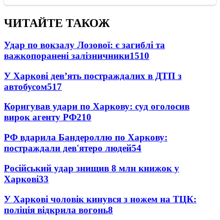
ЧИТАЙТЕ ТАКОЖ
Удар по вокзалу Лозової: є загиблі та
важкопоранені залізничники
1510
У Харкові дев’ять постраждалих в ДТП з
автобусом
517
Коригував удари по Харкову: суд оголосив
вирок агенту РФ
210
РФ вдарила Бандероллю по Харкову:
постраждали дев'ятеро людей
54
Російський удар знищив 8 млн книжок у
Харкові
33
У Харкові чоловік кинувся з ножем на ТЦК:
поліція відкрила вогонь
8