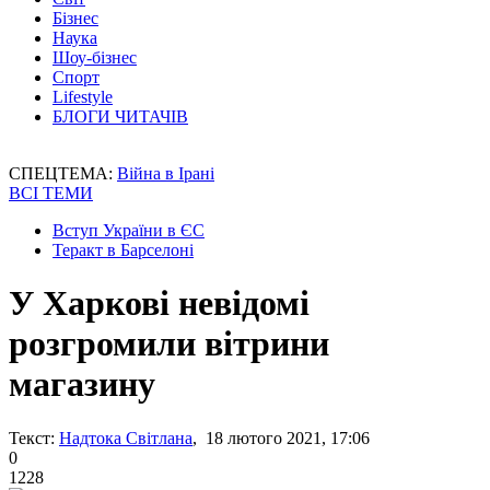
Бізнес
Наука
Шоу-бізнес
Спорт
Lifestyle
БЛОГИ ЧИТАЧІВ
СПЕЦТЕМА:
Війна в Ірані
ВСІ ТЕМИ
Вступ України в ЄС
Теракт в Барселоні
У Харкові невідомі
розгромили вітрини
магазину
Текст:
Надтока Світлана
, 18 лютого 2021, 17:06
0
1228