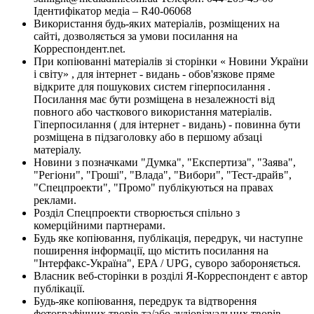
Ідентифікатор медіа – R40-06068
Використання будь-яких матеріалів, розміщених на
сайті, дозволяється за умови посилання на
Корреспондент.net.
При копіюванні матеріалів зі сторінки « Новини України
і світу» , для інтернет - видань - обов'язкове пряме
відкрите для пошукових систем гіперпосилання .
Посилання має бути розміщена в незалежності від
повного або часткового використання матеріалів.
Гіперпосилання ( для інтернет - видань) - повинна бути
розміщена в підзаголовку або в першому абзаці
матеріалу.
Новини з позначками "Думка", "Експертиза", "Заява",
"Регіони", "Гроші", "Влада", "Вибори", "Тест-драйв",
"Спецпроекти", "Промо" публікуються на правах
реклами.
Розділ Спецпроекти створюється спільно з
комерційними партнерами.
Будь яке копіювання, публікація, передрук, чи наступне
поширення інформації, що містить посилання на
"Інтерфакс-Україна", EPA / UPG, суворо забороняється.
Власник веб-сторінки в розділі Я-Корреспондент є автор
публікації.
Будь-яке копіювання, передрук та відтворення
фотографічних творів та/або аудіовізуальних творів