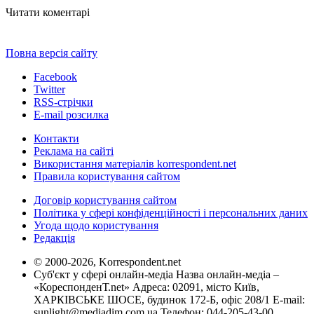
Читати коментарі
Повна версія сайту
Facebook
Twitter
RSS-стрічки
E-mail розсилка
Контакти
Реклама на сайті
Використання матеріалів korrespondent.net
Правила користування сайтом
Договір користування сайтом
Політика у сфері конфіденційності і персональних даних
Угода щодо користування
Редакція
© 2000-2026, Korrespondent.net
Суб'єкт у сфері онлайн-медіа Назва онлайн-медіа –
«КореспонденТ.net» Адреса: 02091, місто Київ,
ХАРКІВСЬКЕ ШОСЕ, будинок 172-Б, офіс 208/1 E-mail:
sunlight@mediadim.com.ua
Телефон: 044-205-43-00