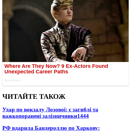
ЧИТАЙТЕ ТАКОЖ
Удар по вокзалу Лозової: є загиблі та
важкопоранені залізничники
1444
РФ вдарила Бандероллю по Харкову: