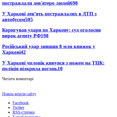
постраждали дев'ятеро людей
698
У Харкові дев’ять постраждалих в ДТП з
автобусом
505
Коригував удари по Харкову: суд оголосив
вирок агенту РФ
198
Російський удар знищив 8 млн книжок у
Харкові
42
У Харкові чоловік кинувся з ножем на ТЦК:
поліція відкрила вогонь
10
Читати коментарі
Повна версія сайту
Facebook
Twitter
RSS-стрічки
E-mail розсилка