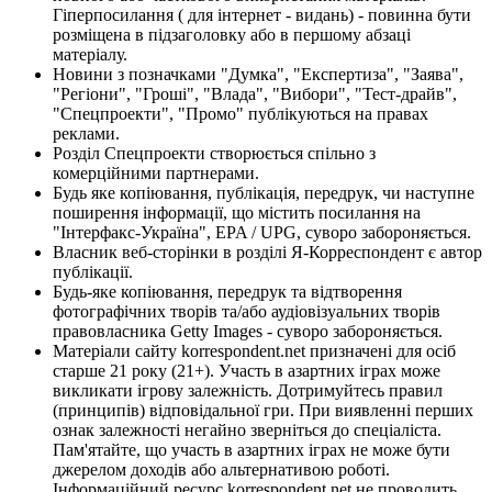
Гіперпосилання ( для інтернет - видань) - повинна бути
розміщена в підзаголовку або в першому абзаці
матеріалу.
Новини з позначками "Думка", "Експертиза", "Заява",
"Регіони", "Гроші", "Влада", "Вибори", "Тест-драйв",
"Спецпроекти", "Промо" публікуються на правах
реклами.
Розділ Спецпроекти створюється спільно з
комерційними партнерами.
Будь яке копіювання, публікація, передрук, чи наступне
поширення інформації, що містить посилання на
"Інтерфакс-Україна", EPA / UPG, суворо забороняється.
Власник веб-сторінки в розділі Я-Корреспондент є автор
публікації.
Будь-яке копіювання, передрук та відтворення
фотографічних творів та/або аудіовізуальних творів
правовласника Getty Images - суворо забороняється.
Матеріали сайту korrespondent.net призначені для осіб
старше 21 року (21+). Участь в азартних іграх може
викликати ігрову залежність. Дотримуйтесь правил
(принципів) відповідальної гри. При виявленні перших
ознак залежності негайно зверніться до спеціаліста.
Пам'ятайте, що участь в азартних іграх не може бути
джерелом доходів або альтернативою роботі.
Інформаційний ресурс korrespondent.net не проводить