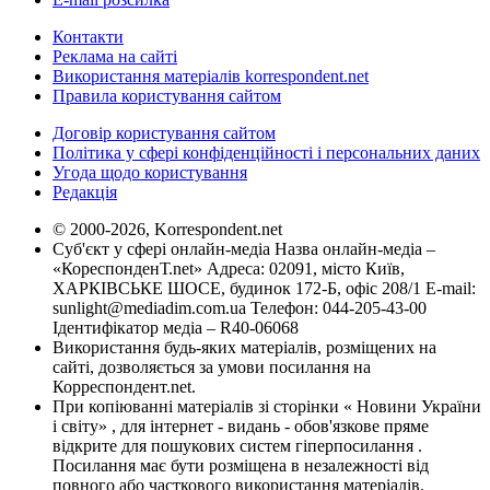
Контакти
Реклама на сайті
Використання матеріалів korrespondent.net
Правила користування сайтом
Договір користування сайтом
Політика у сфері конфіденційності і персональних даних
Угода щодо користування
Редакція
© 2000-2026, Korrespondent.net
Суб'єкт у сфері онлайн-медіа Назва онлайн-медіа –
«КореспонденТ.net» Адреса: 02091, місто Київ,
ХАРКІВСЬКЕ ШОСЕ, будинок 172-Б, офіс 208/1 E-mail:
sunlight@mediadim.com.ua
Телефон: 044-205-43-00
Ідентифікатор медіа – R40-06068
Використання будь-яких матеріалів, розміщених на
сайті, дозволяється за умови посилання на
Корреспондент.net.
При копіюванні матеріалів зі сторінки « Новини України
і світу» , для інтернет - видань - обов'язкове пряме
відкрите для пошукових систем гіперпосилання .
Посилання має бути розміщена в незалежності від
повного або часткового використання матеріалів.