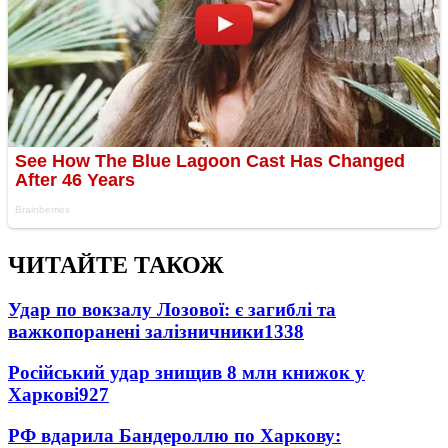
ЧИТАЙТЕ ТАКОЖ
Удар по вокзалу Лозової: є загиблі та
важкопоранені залізничники
1338
Російський удар знищив 8 млн книжок у
Харкові
927
РФ вдарила Бандероллю по Харкову: