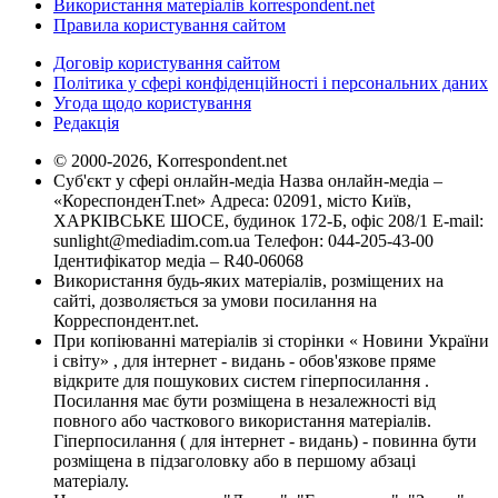
Використання матеріалів korrespondent.net
Правила користування сайтом
Договір користування сайтом
Політика у сфері конфіденційності і персональних даних
Угода щодо користування
Редакція
© 2000-2026, Korrespondent.net
Суб'єкт у сфері онлайн-медіа Назва онлайн-медіа –
«КореспонденТ.net» Адреса: 02091, місто Київ,
ХАРКІВСЬКЕ ШОСЕ, будинок 172-Б, офіс 208/1 E-mail:
sunlight@mediadim.com.ua
Телефон: 044-205-43-00
Ідентифікатор медіа – R40-06068
Використання будь-яких матеріалів, розміщених на
сайті, дозволяється за умови посилання на
Корреспондент.net.
При копіюванні матеріалів зі сторінки « Новини України
і світу» , для інтернет - видань - обов'язкове пряме
відкрите для пошукових систем гіперпосилання .
Посилання має бути розміщена в незалежності від
повного або часткового використання матеріалів.
Гіперпосилання ( для інтернет - видань) - повинна бути
розміщена в підзаголовку або в першому абзаці
матеріалу.