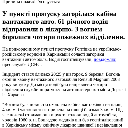
Причина пожежі з'ясовується
У пункті пропуску загорілася кабіна
вантажного авто. 61-річного водія
відправили в лікарню. З вогнем
боролися чотири пожежних відділення.
На прикордонному пункті пропуску Гоптівка на українсько-
російському кордоні в Харківській області загорівся
вантажний автомобіль. Водія госпіталізували,
повідомляє
прес-служба ДСНС.
Інцидент стався близько 20:25 у вівторок, 9 березня. Вогонь
охопив кабіну вантажного автомобіля Renault Magnum 2008
року випуску. До місця події було направлено чотири
відділення служби порятунку на автоцистернах з міста Дергачі
і з Харкова.
"Вогнем була повністю охоплена кабіна вантажівки на площі
4 кв. м. і частково тент причепа на площі близько 3 кв. м. Під
час пожежі отримав опіки рук та голови водій автомобіля,
чоловік 1960 р. н. Бригадою медиків він був госпіталізований
в Харківську міську клінічну лікарню швидкої і невідкладної