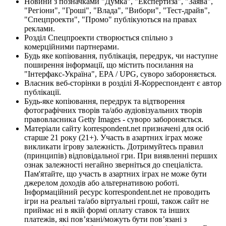
Новини з позначками "Думка", "Експертиза", "Заява",
"Регіони", "Гроші", "Влада", "Вибори", "Тест-драйв",
"Спецпроекти", "Промо" публікуються на правах
реклами.
Розділ Спецпроекти створюється спільно з
комерційними партнерами.
Будь яке копіювання, публікація, передрук, чи наступне
поширення інформації, що містить посилання на
"Інтерфакс-Україна", EPA / UPG, суворо забороняється.
Власник веб-сторінки в розділі Я-Корреспондент є автор
публікації.
Будь-яке копіювання, передрук та відтворення
фотографічних творів та/або аудіовізуальних творів
правовласника Getty Images - суворо забороняється.
Матеріали сайту korrespondent.net призначені для осіб
старше 21 року (21+). Участь в азартних іграх може
викликати ігрову залежність. Дотримуйтесь правил
(принципів) відповідальної гри. При виявленні перших
ознак залежності негайно зверніться до спеціаліста.
Пам'ятайте, що участь в азартних іграх не може бути
джерелом доходів або альтернативою роботі.
Інформаційний ресурс korrespondent.net не проводить
ігри на реальні та/або віртуальні гроші, також сайт не
приймає ні в якій формі оплату ставок та інших
платежів, які пов’язані/можуть бути пов’язані з