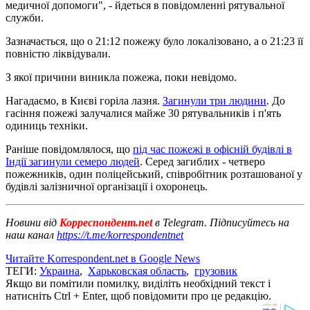
медичної допомоги", - йдеться в повідомленні рятувальної
служби.
Зазначається, що о 21:12 пожежу було локалізовано, а о 21:23 її
повністю ліквідували.
З якої причини виникла пожежа, поки невідомо.
Нагадаємо, в Києві горіла лазня.
Загинули три людини
. До
гасіння пожежі залучалися майже 30 рятувальників і п'ять
одиниць техніки.
Раніше повідомлялося, що
під час пожежі в офісній будівлі в
Індії загинули семеро людей
. Серед загиблих - четверо
пожежників, один поліцейський, співробітник розташованої у
будівлі залізничної організації і охоронець.
Новини від
Корреспондент.net
в Telegram. Підписуйтесь на
наш канал
https://t.me/korrespondentnet
Читайте Korrespondent.net в Google News
ТЕГИ:
Украина
,
Харьковская область
,
грузовик
Якщо ви помітили помилку, виділіть необхідний текст і
натисніть Ctrl + Enter, щоб повідомити про це редакцію.