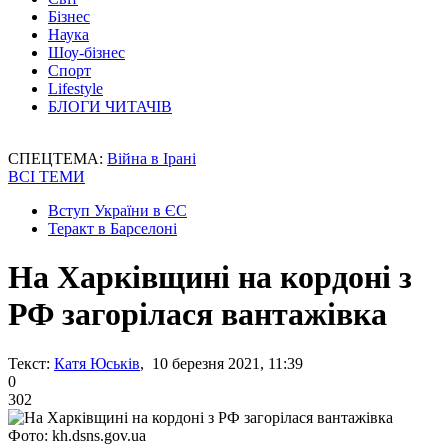
Бізнес
Наука
Шоу-бізнес
Спорт
Lifestyle
БЛОГИ ЧИТАЧІВ
СПЕЦТЕМА:
Війна в Ірані
ВСІ ТЕМИ
Вступ України в ЄС
Теракт в Барселоні
На Харківщині на кордоні з
РФ загорілася вантажівка
Текст:
Катя Юськів
, 10 березня 2021, 11:39
0
302
Фото: kh.dsns.gov.ua