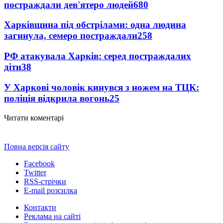
постраждали дев'ятеро людей
680
Харківщина під обстрілами: одна людина
загинула, семеро постраждали
258
РФ атакувала Харків: серед постраждалих
діти
38
У Харкові чоловік кинувся з ножем на ТЦК:
поліція відкрила вогонь
25
Читати коментарі
Повна версія сайту
Facebook
Twitter
RSS-стрічки
E-mail розсилка
Контакти
Реклама на сайті