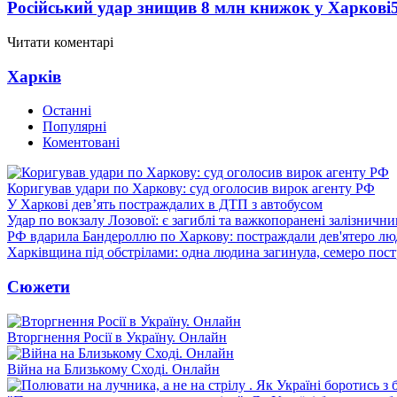
Російський удар знищив 8 млн книжок у Харкові
Читати коментарі
Харків
Останні
Популярні
Коментовані
Коригував удари по Харкову: суд оголосив вирок агенту РФ
У Харкові дев’ять постраждалих в ДТП з автобусом
Удар по вокзалу Лозової: є загиблі та важкопоранені залізничн
РФ вдарила Бандероллю по Харкову: постраждали дев'ятеро лю
Харківщина під обстрілами: одна людина загинула, семеро пос
Сюжети
Вторгнення Росії в Україну. Онлайн
Війна на Близькому Сході. Онлайн