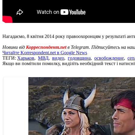
Нагадаємо, 8 квітня 2014 року правоохоронцям у результаті ан
Новини від
Корреспондент.net
в Telegram. Підписуйтесь на на
Читайте Korrespondent.net в Google News
ТЕГИ:
Харьков
,
МВД
,
видео
,
годовщина
,
освобождение
,
сеп
Якщо ви помітили помилку, виділіть необхідний текст і натисніт