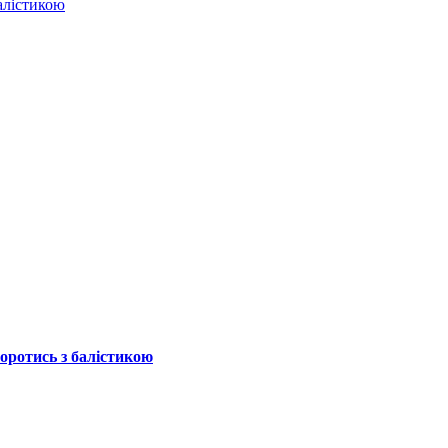
балістикою
боротись з балістикою