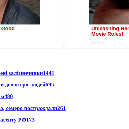
нені залізничники
1441
и дев'ятеро людей
695
ом
480
а, семеро постраждали
261
 агенту РФ
173