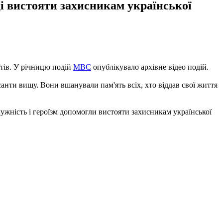
оці вистояти захисникам української
стів. У річницю подій
МВС
опублікувало архівне відео подій.
анти вишу. Вони вшанували пам'ять всіх, хто віддав свої життя
мужність і героїзм допомогли вистояти захисникам української