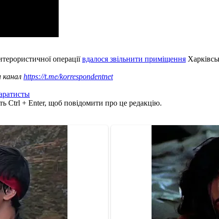
титерористичної операції
вдалося звільнити приміщення
Харківськ
ш канал
https://t.me/korrespondentnet
аратисты
ь Ctrl + Enter, щоб повідомити про це редакцію.