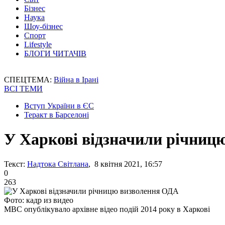
Бізнес
Наука
Шоу-бізнес
Спорт
Lifestyle
БЛОГИ ЧИТАЧІВ
СПЕЦТЕМА:
Війна в Ірані
ВСІ ТЕМИ
Вступ України в ЄС
Теракт в Барселоні
У Харкові відзначили річниц
Текст:
Надтока Світлана
, 8 квітня 2021, 16:57
0
263
Фото: кадр из видео
МВС опублікувало архівне відео подій 2014 року в Харкові