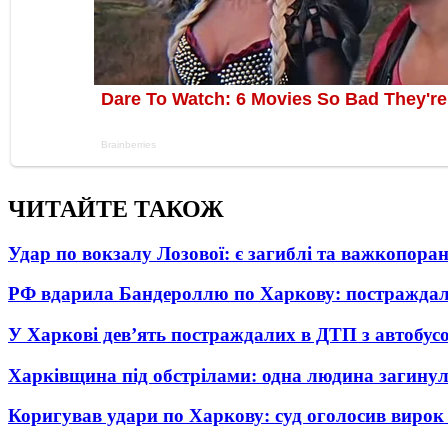
ЧИТАЙТЕ ТАКОЖ
Удар по вокзалу Лозової: є загиблі та важкопора
РФ вдарила Бандероллю по Харкову: постраждал
У Харкові дев’ять постраждалих в ДТП з автобус
Харківщина під обстрілами: одна людина загинул
Коригував удари по Харкову: суд оголосив вирок