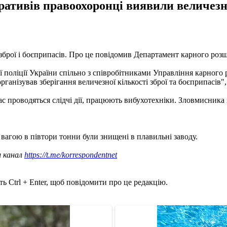
ативів правоохоронці виявили величезни
зброї і боєприпасів. Про це повідомив Департамент карного розш
поліції України спільно з співробітниками Управління карного
анізував зберігання величезної кількості зброї та боєприпасів", 
ас проводяться слідчі дії, працюють вибухотехніки. Зловмисника
вагою в півтори тонни були знищені в плавильні заводу.
ш канал
https://t.me/korrespondentnet
ь Ctrl + Enter, щоб повідомити про це редакцію.