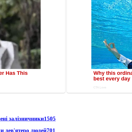
нені залізничники
1505
и дев'ятеро людей
701