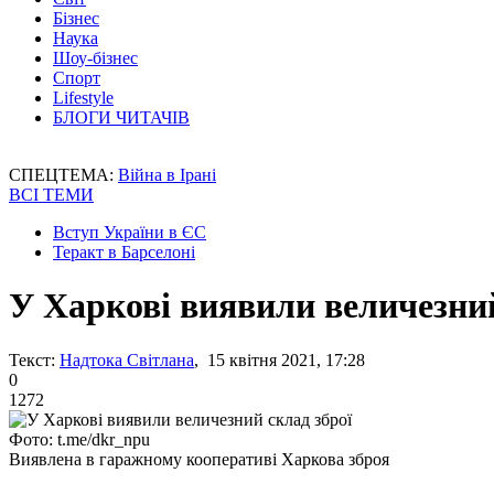
Бізнес
Наука
Шоу-бізнес
Спорт
Lifestyle
БЛОГИ ЧИТАЧІВ
СПЕЦТЕМА:
Війна в Ірані
ВСІ ТЕМИ
Вступ України в ЄС
Теракт в Барселоні
У Харкові виявили величезний
Текст:
Надтока Світлана
, 15 квітня 2021, 17:28
0
1272
Фото: t.me/dkr_npu
Виявлена в гаражному кооперативі Харкова зброя