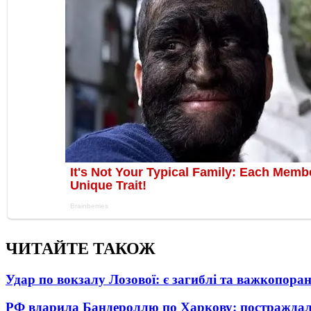
ЧИТАЙТЕ ТАКОЖ
Удар по вокзалу Лозової: є загиблі та важкопора
РФ вдарила Бандероллю по Харкову: постраждал