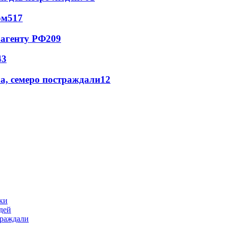
ом
517
 агенту РФ
209
43
а, семеро постраждали
12
ики
дей
траждали