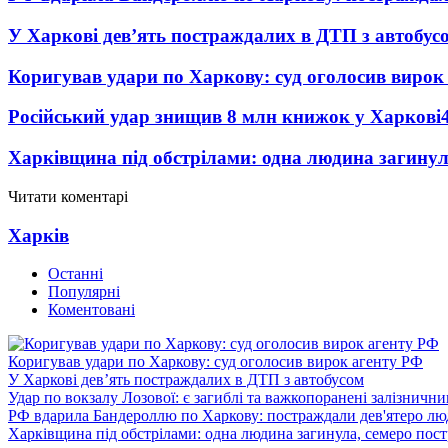
У Харкові дев’ять постраждалих в ДТП з автобус
Коригував удари по Харкову: суд оголосив вирок
Російський удар знищив 8 млн книжок у Харкові
Харківщина під обстрілами: одна людина загинул
Читати коментарі
Харків
Останні
Популярні
Коментовані
Коригував удари по Харкову: суд оголосив вирок агенту РФ
У Харкові дев’ять постраждалих в ДТП з автобусом
Удар по вокзалу Лозової: є загиблі та важкопоранені залізничн
РФ вдарила Бандероллю по Харкову: постраждали дев'ятеро лю
Харківщина під обстрілами: одна людина загинула, семеро пос