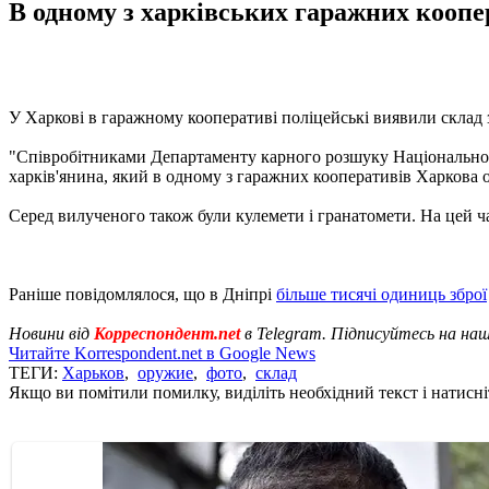
В одному з харківських гаражних коопер
У Харкові в гаражному кооперативі поліцейські виявили склад 
"Співробітниками Департаменту карного розшуку Національної 
харків'янина, який в одному з гаражних кооперативів Харкова орг
Серед вилученого також були кулемети і гранатомети. На цей ч
Раніше повідомлялося, що в Дніпрі
більше тисячі одиниць зброї
Новини від
Корреспондент.net
в Telegram. Підписуйтесь на на
Читайте Korrespondent.net в Google News
ТЕГИ:
Харьков
,
оружие
,
фото
,
склад
Якщо ви помітили помилку, виділіть необхідний текст і натисніт