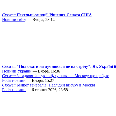
Сюжет
Пекельні санкції. Рішення Сената США
Новини світу
— Вчора, 23:14
Сюжет
"Полювати на лучника, а не на стрілу". Як Україні 
Новини України
— Вчора, 16:36
Сюжет
Загадковий звук вибуху налякав Москву: що це було
Росія новини
— Вчора, 15:27
Сюжет
Бенкет генералів. Наслідки вибуху в Москві
Росія новини
— 6 серпня 2026, 23:58