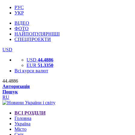
РУС
УКР
ВІДЕО
ФОТО
НАЙПОПУЛЯРНІШІ
СПЕЦПРОЕКТИ
USD
USD
44.4886
EUR
51.3350
Всі курси валют
44.4886
Авторизація
Пошук
RU
ВСІ РОЗДІЛИ
Головна
Україна
Місто
Світ