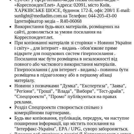
«КореспонденТ.net» Адреса: 02091, місто Київ,
ХАРКІВСЬКЕ ШОСЕ, будинок 172-Б, офіс 208/1 E-mail:
sunlight@mediadim.com.ua
Телефон: 044-205-43-00
Ідентифікатор медіа – R40-06068
Використання будь-яких матеріалів, розміщених на
сайті, дозволяється за умови посилання на
Корреспондент.net.
При копіюванні матеріалів зі сторінки « Новини України
і світу» , для інтернет - видань - обов'язкове пряме
відкрите для пошукових систем гіперпосилання .
Посилання має бути розміщена в незалежності від
повного або часткового використання матеріалів.
Гіперпосилання ( для інтернет - видань) - повинна бути
розміщена в підзаголовку або в першому абзаці
матеріалу.
Новини з позначками "Думка", "Експертиза", "Заява",
"Регіони", "Гроші", "Влада", "Вибори", "Тест-драйв",
"Спецпроекти", "Промо" публікуються на правах
реклами.
Розділ Спецпроекти створюється спільно з
комерційними партнерами.
Будь яке копіювання, публікація, передрук, чи наступне
поширення інформації, що містить посилання на
"Інтерфакс-Україна", EPA / UPG, суворо забороняється.