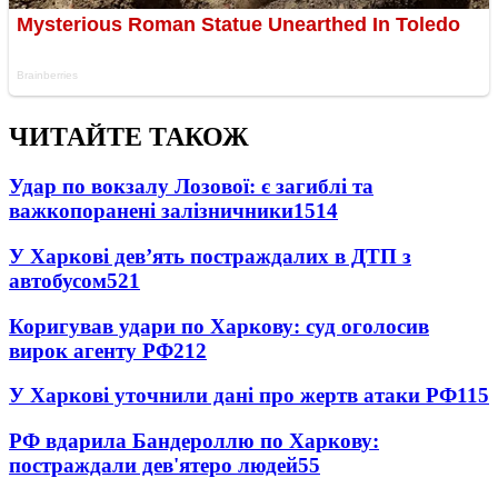
ЧИТАЙТЕ ТАКОЖ
Удар по вокзалу Лозової: є загиблі та
важкопоранені залізничники
1514
У Харкові дев’ять постраждалих в ДТП з
автобусом
521
Коригував удари по Харкову: суд оголосив
вирок агенту РФ
212
У Харкові уточнили дані про жертв атаки РФ
115
РФ вдарила Бандероллю по Харкову:
постраждали дев'ятеро людей
55