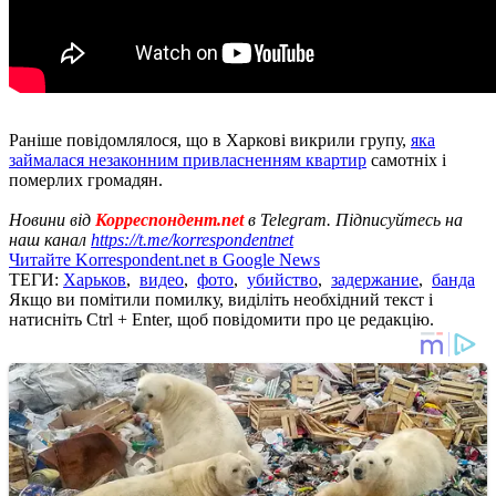
Раніше повідомлялося, що в Харкові викрили групу,
яка
займалася незаконним привласненням квартир
самотніх і
померлих громадян.
Новини від
Корреспондент.net
в Telegram. Підписуйтесь на
наш канал
https://t.me/korrespondentnet
Читайте Korrespondent.net в Google News
ТЕГИ:
Харьков
,
видео
,
фото
,
убийство
,
задержание
,
банда
Якщо ви помітили помилку, виділіть необхідний текст і
натисніть Ctrl + Enter, щоб повідомити про це редакцію.