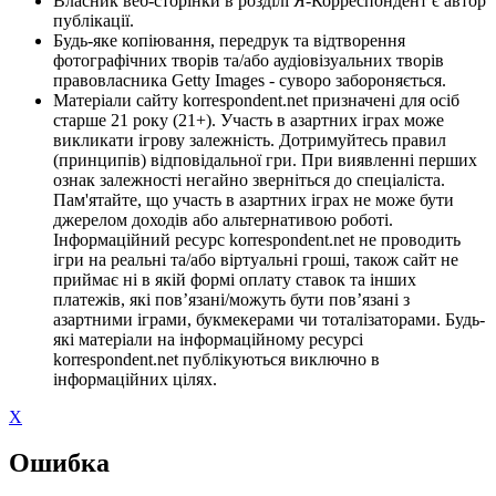
Власник веб-сторінки в розділі Я-Корреспондент є автор
публікації.
Будь-яке копіювання, передрук та відтворення
фотографічних творів та/або аудіовізуальних творів
правовласника Getty Images - суворо забороняється.
Матеріали сайту korrespondent.net призначені для осіб
старше 21 року (21+). Участь в азартних іграх може
викликати ігрову залежність. Дотримуйтесь правил
(принципів) відповідальної гри. При виявленні перших
ознак залежності негайно зверніться до спеціаліста.
Пам'ятайте, що участь в азартних іграх не може бути
джерелом доходів або альтернативою роботі.
Інформаційний ресурс korrespondent.net не проводить
ігри на реальні та/або віртуальні гроші, також сайт не
приймає ні в якій формі оплату ставок та інших
платежів, які пов’язані/можуть бути пов’язані з
азартними іграми, букмекерами чи тоталізаторами. Будь-
які матеріали на інформаційному ресурсі
korrespondent.net публікуються виключно в
інформаційних цілях.
X
Ошибка