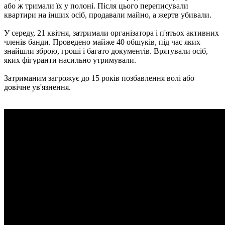
або ж тримали їх у полоні. Після цього переписували
квартири на інших осіб, продавали майно, а жертв убивали.
У середу, 21 квітня, затримали організатора і п'ятьох активних
членів банди. Проведено майже 40 обшуків, під час яких
знайшли зброю, гроші і багато документів. Врятували осіб,
яких фігуранти насильно утримували.
Затриманим загрожує до 15 років позбавлення волі або
довічне ув'язнення.