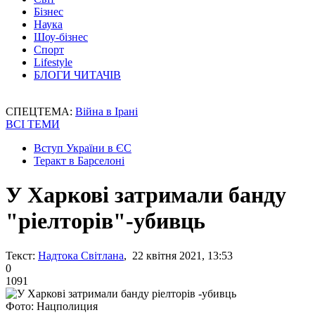
Бізнес
Наука
Шоу-бізнес
Спорт
Lifestyle
БЛОГИ ЧИТАЧІВ
СПЕЦТЕМА:
Війна в Ірані
ВСІ ТЕМИ
Вступ України в ЄС
Теракт в Барселоні
У Харкові затримали банду
"ріелторів"-убивць
Текст:
Надтока Світлана
, 22 квітня 2021, 13:53
0
1091
Фото: Нацполиция