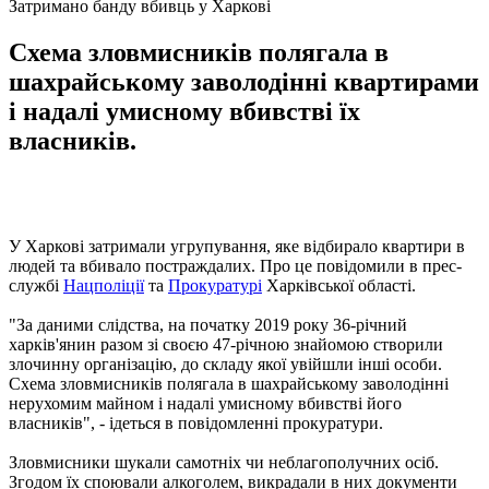
Затримано банду вбивць у Харкові
Схема зловмисників полягала в
шахрайському заволодінні квартирами
і надалі умисному вбивстві їх
власників.
У Харкові затримали угрупування, яке відбирало квартири в
людей та вбивало постраждалих. Про це повідомили в прес-
службі
Нацполіції
та
Прокуратурі
Харківської області.
"За даними слідства, на початку 2019 року 36-річний
харків'янин разом зі своєю 47-річною знайомою створили
злочинну організацію, до складу якої увійшли інші особи.
Схема зловмисників полягала в шахрайському заволодінні
нерухомим майном і надалі умисному вбивстві його
власників", - ідеться в повідомленні прокуратури.
Зловмисники шукали самотніх чи неблагополучних осіб.
Згодом їх споювали алкоголем, викрадали в них документи