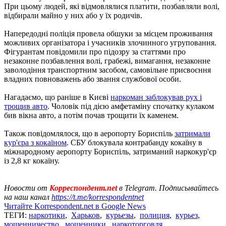
При цьому людей, які відмовлялися платити, позбавляли волі,
відбирали майно у них або у їх родичів.
Напередодні поліція провела обшуки за місцем проживання
можливих організатора і учасників злочинного угруповання.
Фігурантам повідомили про підозру за статтями про
незаконне позбавлення волі, грабежі, вимагання, незаконне
заволодіння транспортним засобом, самовільне присвоєння
владних повноважень або звання службової особи.
Нагадаємо, що раніше в Києві
наркоман заблокував рух і
трощив авто
. Чоловік під дією амфетаміну спочатку кулаком
бив вікна авто, а потім почав трощити їх каменем.
Також повідомлялося, що в аеропорту Бориспіль
затримали
кур'єра з кокаїном
. СБУ блокувала контрабанду кокаїну в
міжнародному аеропорту Бориспіль, затриманий наркокур'єр
із 2,8 кг кокаїну.
Новости от
Корреспондент.net
в Telegram. Подписывайтесь
на наш канал
https://t.me/korrespondentnet
Читайте Korrespondent.net в Google News
ТЕГИ:
наркотики
,
Харьков
,
курьезы
,
полиция
,
курьез
,
мошенничество
,
мошенники
,
наркоторговля
,