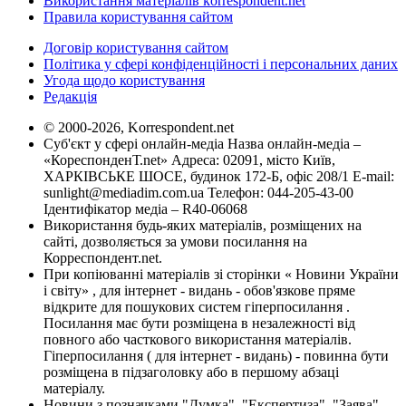
Використання матеріалів korrespondent.net
Правила користування сайтом
Договір користування сайтом
Політика у сфері конфіденційності і персональних даних
Угода щодо користування
Редакція
© 2000-2026, Korrespondent.net
Суб'єкт у сфері онлайн-медіа Назва онлайн-медіа –
«КореспонденТ.net» Адреса: 02091, місто Київ,
ХАРКІВСЬКЕ ШОСЕ, будинок 172-Б, офіс 208/1 E-mail:
sunlight@mediadim.com.ua
Телефон: 044-205-43-00
Ідентифікатор медіа – R40-06068
Використання будь-яких матеріалів, розміщених на
сайті, дозволяється за умови посилання на
Корреспондент.net.
При копіюванні матеріалів зі сторінки « Новини України
і світу» , для інтернет - видань - обов'язкове пряме
відкрите для пошукових систем гіперпосилання .
Посилання має бути розміщена в незалежності від
повного або часткового використання матеріалів.
Гіперпосилання ( для інтернет - видань) - повинна бути
розміщена в підзаголовку або в першому абзаці
матеріалу.
Новини з позначками "Думка", "Експертиза", "Заява",