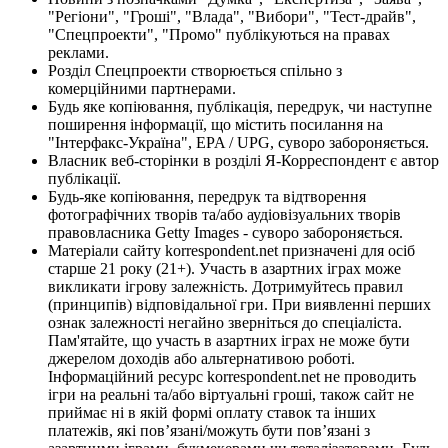
"Регіони", "Гроші", "Влада", "Вибори", "Тест-драйв",
"Спецпроекти", "Промо" публікуються на правах
реклами.
Розділ Спецпроекти створюється спільно з
комерційними партнерами.
Будь яке копіювання, публікація, передрук, чи наступне
поширення інформації, що містить посилання на
"Інтерфакс-Україна", EPA / UPG, суворо забороняється.
Власник веб-сторінки в розділі Я-Корреспондент є автор
публікації.
Будь-яке копіювання, передрук та відтворення
фотографічних творів та/або аудіовізуальних творів
правовласника Getty Images - суворо забороняється.
Матеріали сайту korrespondent.net призначені для осіб
старше 21 року (21+). Участь в азартних іграх може
викликати ігрову залежність. Дотримуйтесь правил
(принципів) відповідальної гри. При виявленні перших
ознак залежності негайно зверніться до спеціаліста.
Пам'ятайте, що участь в азартних іграх не може бути
джерелом доходів або альтернативою роботі.
Інформаційний ресурс korrespondent.net не проводить
ігри на реальні та/або віртуальні гроші, також сайт не
приймає ні в якій формі оплату ставок та інших
платежів, які пов’язані/можуть бути пов’язані з