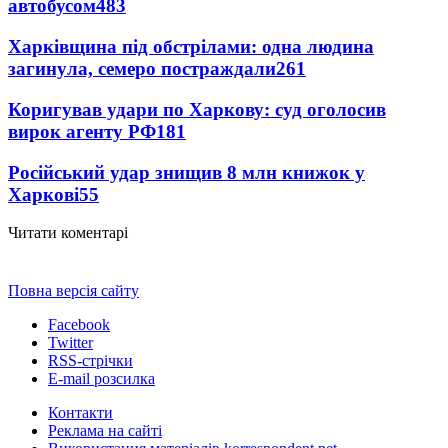
автобусом
483
Харківщина під обстрілами: одна людина
загинула, семеро постраждали
261
Коригував удари по Харкову: суд оголосив
вирок агенту РФ
181
Російський удар знищив 8 млн книжок у
Харкові
55
Читати коментарі
Повна версія сайту
Facebook
Twitter
RSS-стрічки
E-mail розсилка
Контакти
Реклама на сайті