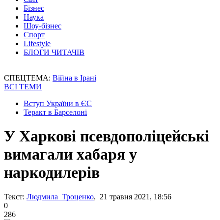
Бізнес
Наука
Шоу-бізнес
Спорт
Lifestyle
БЛОГИ ЧИТАЧІВ
СПЕЦТЕМА:
Війна в Ірані
ВСІ ТЕМИ
Вступ України в ЄС
Теракт в Барселоні
У Харкові псевдополіцейські
вимагали хабаря у
наркодилерів
Текст:
Людмила Троценко
, 21 травня 2021, 18:56
0
286