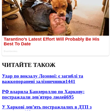
ЧИТАЙТЕ ТАКОЖ
Удар по вокзалу Лозової: є загиблі та
важкопоранені залізничники
1441
РФ вдарила Бандероллю по Харкову:
постраждали дев'ятеро людей
695
У Харкові дев’ять постраждалих в ДТП з