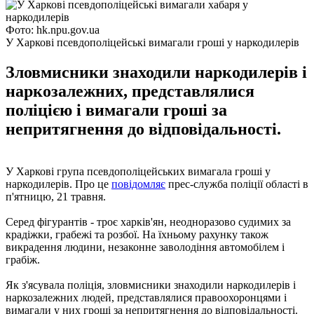
Фото: hk.npu.gov.ua
У Харкові псевдополіцейські вимагали гроші у наркодилерів
Зловмисники знаходили наркодилерів і
наркозалежних, представлялися
поліцією і вимагали гроші за
непритягнення до відповідальності.
У Харкові група псевдополіцейських вимагала гроші у
наркодилерів. Про це
повідомляє
прес-служба поліції області в
п'ятницю, 21 травня.
Серед фігурантів - троє харків'ян, неодноразово судимих ​​за
крадіжки, грабежі та розбої. На їхньому рахунку також
викрадення людини, незаконне заволодіння автомобілем і
грабіж.
Як з'ясувала поліція, зловмисники знаходили наркодилерів і
наркозалежних людей, представлялися правоохоронцями і
вимагали у них гроші за непритягнення до відповідальності.