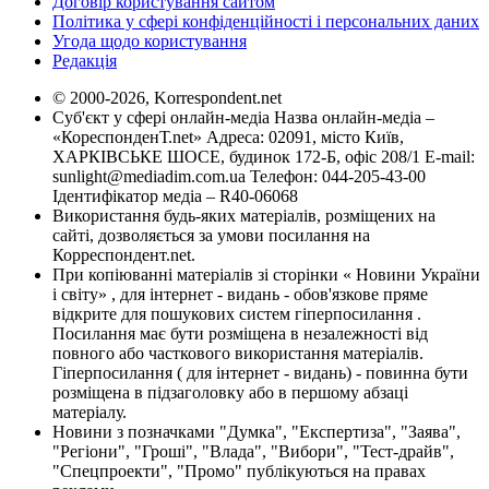
Договір користування сайтом
Політика у сфері конфіденційності і персональних даних
Угода щодо користування
Редакція
© 2000-2026, Korrespondent.net
Суб'єкт у сфері онлайн-медіа Назва онлайн-медіа –
«КореспонденТ.net» Адреса: 02091, місто Київ,
ХАРКІВСЬКЕ ШОСЕ, будинок 172-Б, офіс 208/1 E-mail:
sunlight@mediadim.com.ua
Телефон: 044-205-43-00
Ідентифікатор медіа – R40-06068
Використання будь-яких матеріалів, розміщених на
сайті, дозволяється за умови посилання на
Корреспондент.net.
При копіюванні матеріалів зі сторінки « Новини України
і світу» , для інтернет - видань - обов'язкове пряме
відкрите для пошукових систем гіперпосилання .
Посилання має бути розміщена в незалежності від
повного або часткового використання матеріалів.
Гіперпосилання ( для інтернет - видань) - повинна бути
розміщена в підзаголовку або в першому абзаці
матеріалу.
Новини з позначками "Думка", "Експертиза", "Заява",
"Регіони", "Гроші", "Влада", "Вибори", "Тест-драйв",
"Спецпроекти", "Промо" публікуються на правах