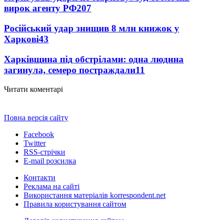
вирок агенту РФ
207
Російський удар знищив 8 млн книжок у
Харкові
43
Харківщина під обстрілами: одна людина
загинула, семеро постраждали
11
Читати коментарі
Повна версія сайту
Facebook
Twitter
RSS-стрічки
E-mail розсилка
Контакти
Реклама на сайті
Використання матеріалів korrespondent.net
Правила користування сайтом