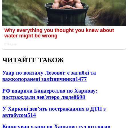
ЧИТАЙТЕ ТАКОЖ
Удар по вокзалу Лозової: є загиблі та
важкопоранені залізничники
1477
РФ вдарила Бандероллю по Харкову:
постраждали дев'ятеро людей
698
У Харкові дев’ять постраждалих в ДТП з
автобусом
514
Коригував удари по Харкову: суд оголосив