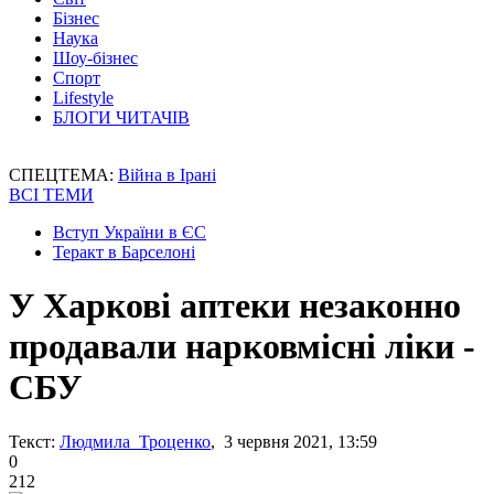
Бізнес
Наука
Шоу-бізнес
Спорт
Lifestyle
БЛОГИ ЧИТАЧІВ
СПЕЦТЕМА:
Війна в Ірані
ВСІ ТЕМИ
Вступ України в ЄС
Теракт в Барселоні
У Харкові аптеки незаконно
продавали нарковмісні ліки -
СБУ
Текст:
Людмила Троценко
, 3 червня 2021, 13:59
0
212