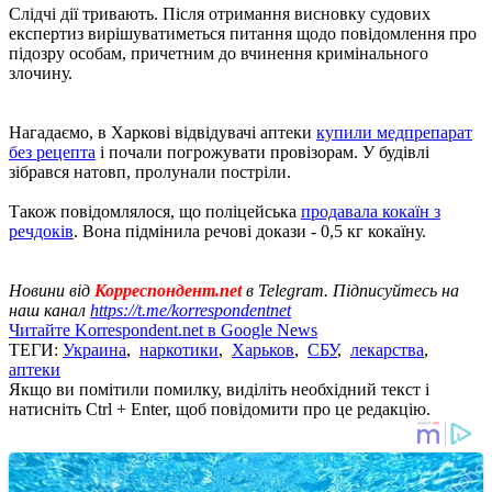
Слідчі дії тривають. Після отримання висновку судових
експертиз вирішуватиметься питання щодо повідомлення про
підозру особам, причетним до вчинення кримінального
злочину.
Нагадаємо, в Харкові відвідувачі аптеки
купили медпрепарат
без рецепта
і почали погрожувати провізорам. У будівлі
зібрався натовп, пролунали постріли.
Також повідомлялося, що поліцейська
продавала кокаїн з
речдоків
. Вона підмінила речові докази - 0,5 кг кокаїну.
Новини від
Корреспондент.net
в Telegram. Підписуйтесь на
наш канал
https://t.me/korrespondentnet
Читайте Korrespondent.net в Google News
ТЕГИ:
Украина
,
наркотики
,
Харьков
,
СБУ
,
лекарства
,
аптеки
Якщо ви помітили помилку, виділіть необхідний текст і
натисніть Ctrl + Enter, щоб повідомити про це редакцію.