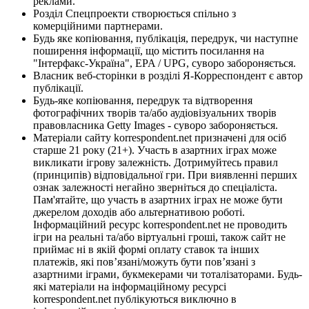
реклами.
Розділ Спецпроекти створюється спільно з
комерційними партнерами.
Будь яке копіювання, публікація, передрук, чи наступне
поширення інформації, що містить посилання на
"Інтерфакс-Україна", EPA / UPG, суворо забороняється.
Власник веб-сторінки в розділі Я-Корреспондент є автор
публікації.
Будь-яке копіювання, передрук та відтворення
фотографічних творів та/або аудіовізуальних творів
правовласника Getty Images - суворо забороняється.
Матеріали сайту korrespondent.net призначені для осіб
старше 21 року (21+). Участь в азартних іграх може
викликати ігрову залежність. Дотримуйтесь правил
(принципів) відповідальної гри. При виявленні перших
ознак залежності негайно зверніться до спеціаліста.
Пам'ятайте, що участь в азартних іграх не може бути
джерелом доходів або альтернативою роботі.
Інформаційний ресурс korrespondent.net не проводить
ігри на реальні та/або віртуальні гроші, також сайт не
приймає ні в якій формі оплату ставок та інших
платежів, які пов’язані/можуть бути пов’язані з
азартними іграми, букмекерами чи тоталізаторами. Будь-
які матеріали на інформаційному ресурсі
korrespondent.net публікуються виключно в