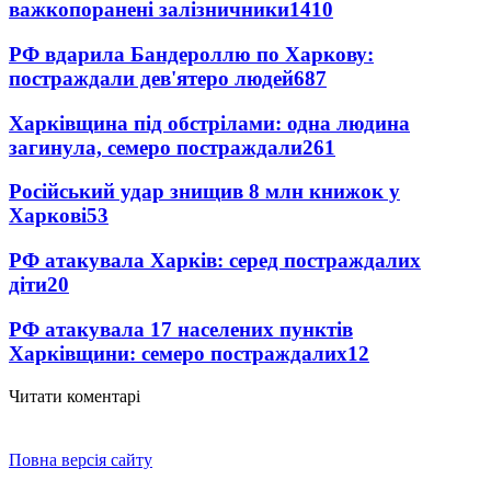
важкопоранені залізничники
1410
РФ вдарила Бандероллю по Харкову:
постраждали дев'ятеро людей
687
Харківщина під обстрілами: одна людина
загинула, семеро постраждали
261
Російський удар знищив 8 млн книжок у
Харкові
53
РФ атакувала Харків: серед постраждалих
діти
20
РФ атакувала 17 населених пунктів
Харківщини: семеро постраждалих
12
Читати коментарі
Повна версія сайту