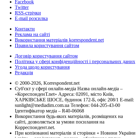
Facebook
Twitter
RSS-стрічки
E-mail розсилка
Контакти
Реклама на сайті
Використання матеріалів korrespondent.net
Правила користування сайтом
Договір користування сайтом
Політика у сфері конфіденційності і персональних даних
Угода щодо користування
Редакція
© 2000-2026, Korrespondent.net
Суб'єкт у сфері онлайн-медіа Назва онлайн-медіа –
«КореспонденТ.net» Адреса: 02091, місто Київ,
ХАРКІВСЬКЕ ШОСЕ, будинок 172-Б, офіс 208/1 E-mail:
sunlight@mediadim.com.ua
Телефон: 044-205-43-00
Ідентифікатор медіа – R40-06068
Використання будь-яких матеріалів, розміщених на
сайті, дозволяється за умови посилання на
Корреспондент.net.
При копіюванні матеріалів зі сторінки « Новини України