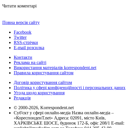
Читати коментарі
Повна версія сайту
Facebook
Twitter
RSS-стрічки
E-mail розсилка
Контакти
Реклама на сайті
Використання матеріалів korrespondent.net
Правила користування сайтом
Договір користування сайтом
Політика у сфері конфіденційності і персональних даних
Угода щодо користування
Редакція
© 2000-2026, Korrespondent.net
Суб'єкт у сфері онлайн-медіа Назва онлайн-медіа –
«КореспонденТ.net» Адреса: 02091, місто Київ,
ХАРКІВСЬКЕ ШОСЕ, будинок 172-Б, офіс 208/1 E-mail: