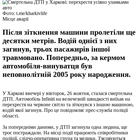
Фото: t.me/kharkivlife
Місце аварії
Після зіткнення машини пролетіли ще
десятки метрів. Водій однієї з них
загинув, трьох пасажирів іншої
травмовано. Попередньо, за кермом
автомобіля-винуватця був
неповнолітній 2005 року народження.
У Харкові ввечері у вівторок, 26 жовтня, сталася смертельна
ДТП. Автомобіль Infiniti на величезній швидкості виїхав на
перехрестя на червоне світло та зіткнувся з іншою машиною,
водій якої загинув. Про це повідомляє прес-служба поліції
області.
За попередніми даними, у ДТП загинула одна людина, ще
троє постраждали. На місці події працюють співробітники
поліції, слідчо-оперативна група та медики. З'ясовуються