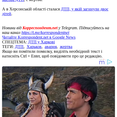
А в Херсонській області сталася
ДТП, у якій загинули двоє
дітей
.
Новини від
Корреспондент.net
у Telegram. Підписуйтесь на
наш канал
https://t.me/korrespondentnet
Читайте Korrespondent.net в Google News
СПЕЦТЕМА:
ДТП у Харкові
ТЕГИ:
ДТП
,
Харьков
,
авария
,
жертва
Якщо ви помітили помилку, виділіть необхідний текст і
натисніть Ctrl + Enter, щоб повідомити про це редакцію.