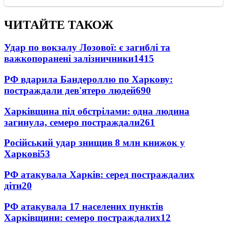
ЧИТАЙТЕ ТАКОЖ
Удар по вокзалу Лозової: є загиблі та
важкопоранені залізничники
1415
РФ вдарила Бандероллю по Харкову:
постраждали дев'ятеро людей
690
Харківщина під обстрілами: одна людина
загинула, семеро постраждали
261
Російський удар знищив 8 млн книжок у
Харкові
53
РФ атакувала Харків: серед постраждалих
діти
20
РФ атакувала 17 населених пунктів
Харківщини: семеро постраждалих
12