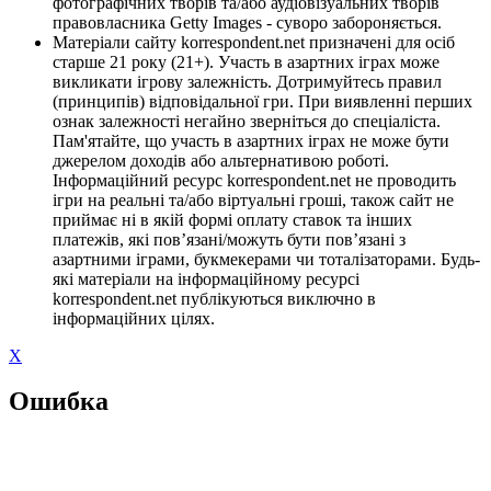
фотографічних творів та/або аудіовізуальних творів
правовласника Getty Images - суворо забороняється.
Матеріали сайту korrespondent.net призначені для осіб
старше 21 року (21+). Участь в азартних іграх може
викликати ігрову залежність. Дотримуйтесь правил
(принципів) відповідальної гри. При виявленні перших
ознак залежності негайно зверніться до спеціаліста.
Пам'ятайте, що участь в азартних іграх не може бути
джерелом доходів або альтернативою роботі.
Інформаційний ресурс korrespondent.net не проводить
ігри на реальні та/або віртуальні гроші, також сайт не
приймає ні в якій формі оплату ставок та інших
платежів, які пов’язані/можуть бути пов’язані з
азартними іграми, букмекерами чи тоталізаторами. Будь-
які матеріали на інформаційному ресурсі
korrespondent.net публікуються виключно в
інформаційних цілях.
X
Ошибка