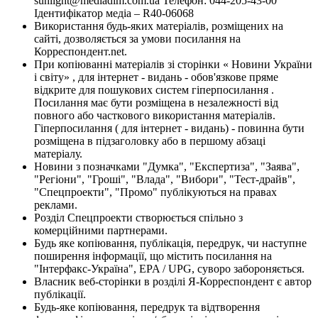
sunlight@mediadim.com.ua
Телефон: 044-205-43-00
Ідентифікатор медіа – R40-06068
Використання будь-яких матеріалів, розміщених на
сайті, дозволяється за умови посилання на
Корреспондент.net.
При копіюванні матеріалів зі сторінки « Новини України
і світу» , для інтернет - видань - обов'язкове пряме
відкрите для пошукових систем гіперпосилання .
Посилання має бути розміщена в незалежності від
повного або часткового використання матеріалів.
Гіперпосилання ( для інтернет - видань) - повинна бути
розміщена в підзаголовку або в першому абзаці
матеріалу.
Новини з позначками "Думка", "Експертиза", "Заява",
"Регіони", "Гроші", "Влада", "Вибори", "Тест-драйв",
"Спецпроекти", "Промо" публікуються на правах
реклами.
Розділ Спецпроекти створюється спільно з
комерційними партнерами.
Будь яке копіювання, публікація, передрук, чи наступне
поширення інформації, що містить посилання на
"Інтерфакс-Україна", EPA / UPG, суворо забороняється.
Власник веб-сторінки в розділі Я-Корреспондент є автор
публікації.
Будь-яке копіювання, передрук та відтворення