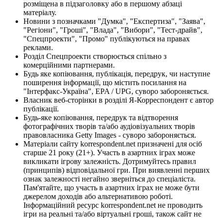
розміщена в підзаголовку або в першому абзаці
матеріалу.
Новини з позначками "Думка", "Експертиза", "Заява",
"Регіони", "Гроші", "Влада", "Вибори", "Тест-драйв",
"Спецпроекти", "Промо" публікуються на правах
реклами.
Розділ Спецпроекти створюється спільно з
комерційними партнерами.
Будь яке копіювання, публікація, передрук, чи наступне
поширення інформації, що містить посилання на
"Інтерфакс-Україна", EPA / UPG, суворо забороняється.
Власник веб-сторінки в розділі Я-Корреспондент є автор
публікації.
Будь-яке копіювання, передрук та відтворення
фотографічних творів та/або аудіовізуальних творів
правовласника Getty Images - суворо забороняється.
Матеріали сайту korrespondent.net призначені для осіб
старше 21 року (21+). Участь в азартних іграх може
викликати ігрову залежність. Дотримуйтесь правил
(принципів) відповідальної гри. При виявленні перших
ознак залежності негайно зверніться до спеціаліста.
Пам'ятайте, що участь в азартних іграх не може бути
джерелом доходів або альтернативою роботі.
Інформаційний ресурс korrespondent.net не проводить
ігри на реальні та/або віртуальні гроші, також сайт не