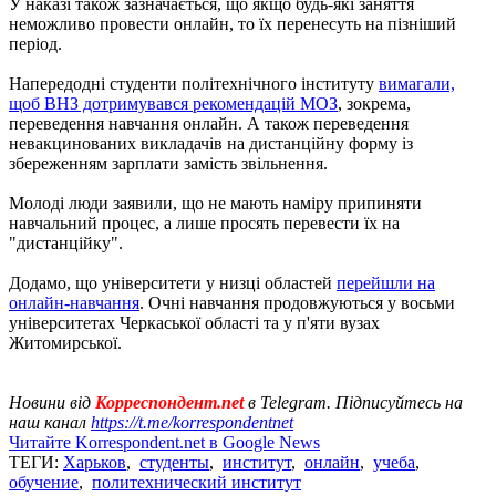
У наказі також зазначається, що якщо будь-які заняття
неможливо провести онлайн, то їх перенесуть на пізніший
період.
Напередодні студенти політехнічного інституту
вимагали,
щоб ВНЗ дотримувався рекомендацій МОЗ
, зокрема,
переведення навчання онлайн. А також переведення
невакцинованих викладачів на дистанційну форму із
збереженням зарплати замість звільнення.
Молоді люди заявили, що не мають наміру припиняти
навчальний процес, а лише просять перевести їх на
"дистанційку".
Додамо, що університети у низці областей
перейшли на
онлайн-навчання
. Очні навчання продовжуються у восьми
університетах Черкаської області та у п'яти вузах
Житомирської.
Новини від
Корреспондент.net
в Telegram. Підписуйтесь на
наш канал
https://t.me/korrespondentnet
Читайте Korrespondent.net в Google News
ТЕГИ:
Харьков
,
студенты
,
институт
,
онлайн
,
учеба
,
обучение
,
политехнический институт