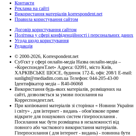
Контакти
Реклама на сайті
Використання матеріалів korrespondent.net
Правила користування сайтом
Договір користування сайтом
Політика у сфері конфіденційності і персональних даних
Угода щодо користування
Редакція
© 2000-2026, Korrespondent.net
Суб'єкт у сфері онлайн-медіа Назва онлайн-медіа –
«КореспонденТ.net» Адреса: 02091, місто Київ,
ХАРКІВСЬКЕ ШОСЕ, будинок 172-Б, офіс 208/1 E-mail:
sunlight@mediadim.com.ua
Телефон: 044-205-43-00
Ідентифікатор медіа – R40-06068
Використання будь-яких матеріалів, розміщених на
сайті, дозволяється за умови посилання на
Корреспондент.net.
При копіюванні матеріалів зі сторінки « Новини України
і світу» , для інтернет - видань - обов'язкове пряме
відкрите для пошукових систем гіперпосилання .
Посилання має бути розміщена в незалежності від
повного або часткового використання матеріалів.
Гіперпосилання ( для інтернет - видань) - повинна бути