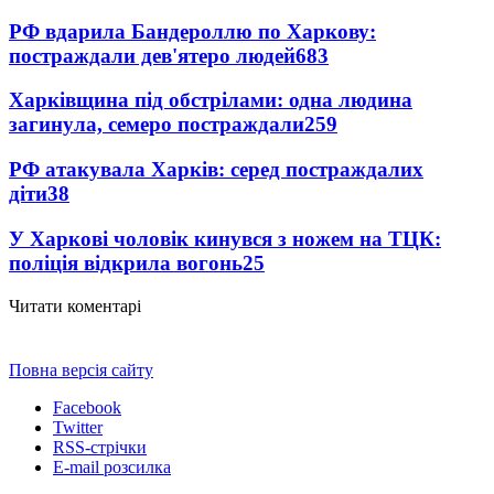
РФ вдарила Бандероллю по Харкову:
постраждали дев'ятеро людей
683
Харківщина під обстрілами: одна людина
загинула, семеро постраждали
259
РФ атакувала Харків: серед постраждалих
діти
38
У Харкові чоловік кинувся з ножем на ТЦК:
поліція відкрила вогонь
25
Читати коментарі
Повна версія сайту
Facebook
Twitter
RSS-стрічки
E-mail розсилка