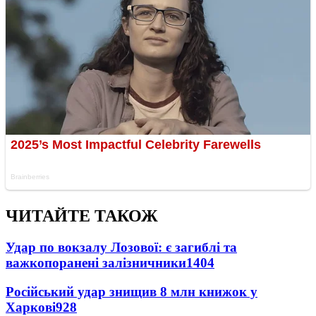
ЧИТАЙТЕ ТАКОЖ
Удар по вокзалу Лозової: є загиблі та
важкопоранені залізничники
1404
Російський удар знищив 8 млн книжок у
Харкові
928