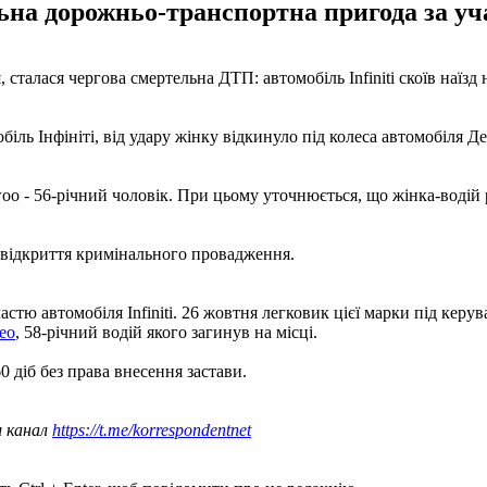
льна дорожньо-транспортна пригода за уча
 сталася чергова смертельна ДТП: автомобіль Infiniti скоїв наїзд
іль Інфініті, від удару жінку відкинуло під колеса автомобіля Д
Daewoo - 56-річний чоловік. При цьому уточнюється, що жінка-вод
відкриття кримінального провадження.
участю автомобіля Infiniti. 26 жовтня легковик цієї марки під ке
veo
, 58-річний водій якого загинув на місці.
0 діб без права внесення застави.
ш канал
https://t.me/korrespondentnet