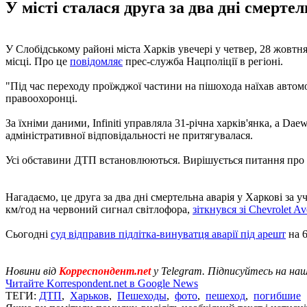
У місті сталася друга за два дні смерте
У Слобідському районі міста Харків увечері у четвер, 28 жовтня,
місці. Про це
повідомляє
прес-служба Нацполіції в регіоні.
"Під час переходу проїжджої частини на пішохода наїхав автомоб
правоохоронці.
За їхніми даними, Infiniti управляла 31-річна харків'янка, а 
адміністративної відповідальності не притягувалася.
Усі обставини ДТП встановлюються. Вирішується питання про 
Нагадаємо, це друга за два дні смертельна аварія у Харкові за 
км/год на червоний сигнал світлофора,
зіткнувся зі Chevrolet A
Сьогодні
суд відправив підлітка-винуватця аварії під арешт
на 6
Новини від
Корреспондент.net
у Telegram. Підписуйтесь на на
Читайте Korrespondent.net в Google News
ТЕГИ:
ДТП
,
Харьков
,
Пешеходы
,
фото
,
пешеход
,
погибшие