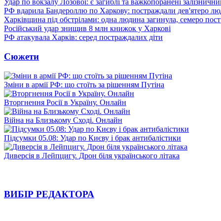
Удар по вокзалу Лозової: є загиблі та важкопоранені залізничн
РФ вдарила Бандероллю по Харкову: постраждали дев'ятеро лю
Харківщина під обстрілами: одна людина загинула, семеро пос
Російський удар знищив 8 млн книжок у Харкові
РФ атакувала Харків: серед постраждалих діти
Сюжети
Зміни в армії РФ: що стоїть за рішенням Путіна
Вторгнення Росії в Україну. Онлайн
Війна на Близькому Сході. Онлайн
Підсумки 05.08: Удар по Києву і брак антибалістики
Диверсія в Лейпцигу. Дрон біля українського літака
ВИБІР РЕДАКТОРА