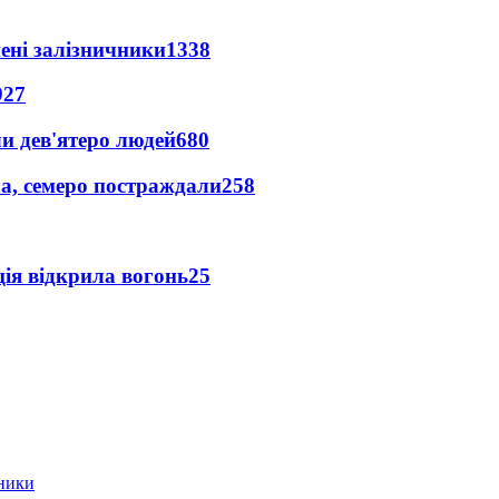
нені залізничники
1338
927
и дев'ятеро людей
680
а, семеро постраждали
258
ція відкрила вогонь
25