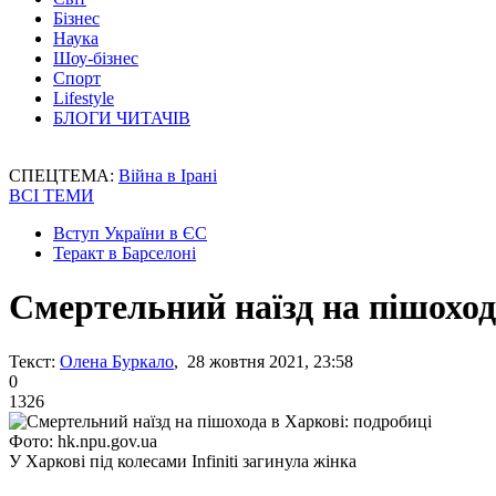
Бізнес
Наука
Шоу-бізнес
Спорт
Lifestyle
БЛОГИ ЧИТАЧІВ
СПЕЦТЕМА:
Війна в Ірані
ВСІ ТЕМИ
Вступ України в ЄС
Теракт в Барселоні
Смертельний наїзд на пішоход
Текст:
Олена Буркало
, 28 жовтня 2021, 23:58
0
1326
Фото: hk.npu.gov.ua
У Харкові під колесами Infiniti загинула жінка