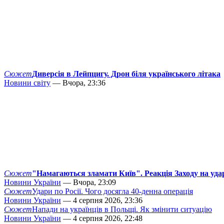
Сюжет
Диверсія в Лейпцигу. Дрон біля українського літака
Новини світу
— Вчора, 23:36
Сюжет
"Намагаються зламати Київ". Реакція Заходу на уда
Новини України
— Вчора, 23:09
Сюжет
Удари по Росії. Чого досягла 40-денна операція
Новини України
— 4 серпня 2026, 23:36
Сюжет
Напади на українців в Польщі. Як змінити ситуацію
Новини України
— 4 серпня 2026, 22:48