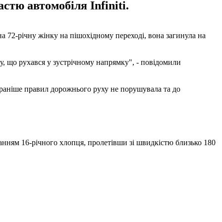
стю автомобіля Infiniti.
 на 72-річну жінку на пішохідному переході, вона загинула на
еу, що рухався у зустрічному напрямку", - повідомили
ій раніше правил дорожнього руху не порушувала та до
руванням 16-річного хлопця, пролетівши зі швидкістю близько 180