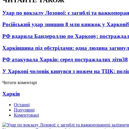
Удар по вокзалу Лозової: є загиблі та важкопора
Російський удар знищив 8 млн книжок у Харкові
РФ вдарила Бандероллю по Харкову: постраждал
Харківщина під обстрілами: одна людина загинул
РФ атакувала Харків: серед постраждалих діти
38
У Харкові чоловік кинувся з ножем на ТЦК: полі
Читати коментарі
Харків
Останні
Популярні
Коментовані