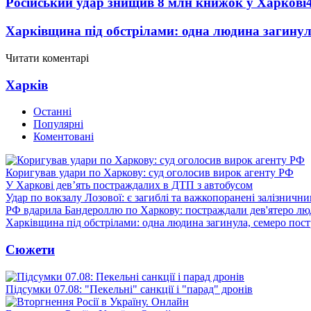
Російський удар знищив 8 млн книжок у Харкові
Харківщина під обстрілами: одна людина загинул
Читати коментарі
Харків
Останні
Популярні
Коментовані
Коригував удари по Харкову: суд оголосив вирок агенту РФ
У Харкові дев’ять постраждалих в ДТП з автобусом
Удар по вокзалу Лозової: є загиблі та важкопоранені залізничн
РФ вдарила Бандероллю по Харкову: постраждали дев'ятеро лю
Харківщина під обстрілами: одна людина загинула, семеро пос
Сюжети
Підсумки 07.08: "Пекельні" санкції і "парад" дронів