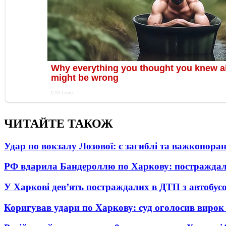
ЧИТАЙТЕ ТАКОЖ
Удар по вокзалу Лозової: є загиблі та важкопора
РФ вдарила Бандероллю по Харкову: постраждал
У Харкові дев’ять постраждалих в ДТП з автобус
Коригував удари по Харкову: суд оголосив вирок