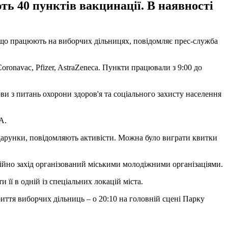
ть 40 пунктів вакцинації. В наявності
, що працюють на виборчих дільницях, повідомляє прес-служба
ronavac, Pfizer, AstraZeneca. Пункти працювали з 9:00 до
и з питань охорони здоров'я та соціального захисту населення
А.
одарунки, повідомляють активісти. Можна було виграти квитки
ційно захід організований міськими молодіжними організаціями.
 її в одній із спеціальних локацій міста.
риття виборчих дільниць – о 20:10 на головній сцені Парку