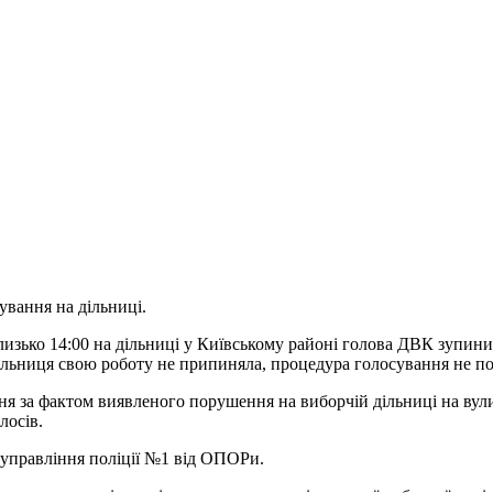
вання на дільниці.
близько 14:00 на дільниці у Київському районі голова ДВК зупин
 Дільниця свою роботу не припиняла, процедура голосування не п
я за фактом виявленого порушення на виборчій дільниці на вулиц
лосів.
 управління поліції №1 від ОПОРи.