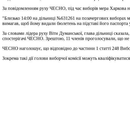
За повідомленням руху ЧЕСНО, під час виборів мера Харкова н
"Близько 14:00 на дільниці №631261 на позачергових виборах м
вимагав, щоб йому видали бюлетень на підставі його паспорта у
За словами лідера руху Віти Думанської, глава дільниці сказала
спостерігачі ЧЕСНО. Зрештою, 11 членів проголосували, що не
ЧЕСНО наголошує, що відповідно до частини 1 статті 248 Вибор
Зокрема такі дії голови виборчої комісії можуть кваліфікуват