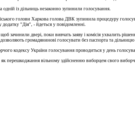
а одній із дільниць незаконно зупинили голосування.
іського голови Харкова голова ДВК зупинила процедуру голосуванн
 додатку "Дія", - йдеться у повідомленні.
, щоб зачинили двері, поки вивчать заяву і комісія ухвалить ріше
 дозволяють громадянинові голосувати без паспорта та дільницю
чого кодексу України голосування проводиться у день голосуван
ися як перешкоджання вільному здійсненню виборцем свого виборч