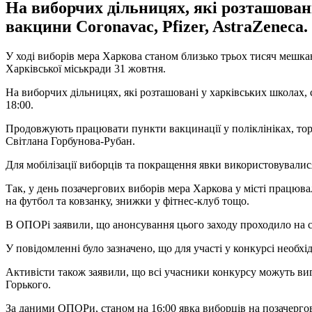
На виборчих дільницях, які розташовані
вакцини Coronavac, Pfizer, AstraZeneca.
У ході виборів мера Харкова станом близько трьох тисяч мешка
Харківської міськради 31 жовтня.
На виборчих дільницях, які розташовані у харківських школах, 
18:00.
Продовжують працювати пункти вакцинації у поліклініках, торг
Світлана Горбунова-Рубан.
Для мобілізації виборців та покращення явки використовувалис
Так, у день позачергових виборів мера Харкова у місті працюв
на футбол та ковзанку, знижки у фітнес-клуб тощо.
В ОПОРі заявили, що анонсування цього заходу проходило на са
У повідомленні було зазначено, що для участі у конкурсі необхід
Активісти також заявили, що всі учасники конкурсу можуть вигр
Горького.
За даними ОПОРи, станом на 16:00 явка виборців на позачергов