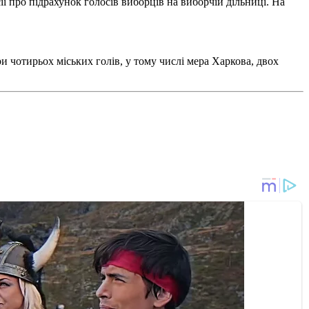
ї про підрахунок голосів виборців на виборчій дільниці. На
и чотирьох міських голів, у тому числі мера Харкова, двох