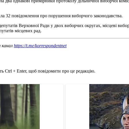
ла два однакові примірники протоколу дільничної виборчої комісі
увала 32 повідомлення про порушення виборчого законодавства.
епутатів Верховної Ради у двох виборчих округах, місцеві вибор
путатів місцевих рад.
ш канал
https://t.me/korrespondentnet
ь Ctrl + Enter, щоб повідомити про це редакцію.