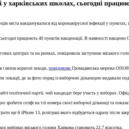
 у харківських школах, сьогодні працюю
нців міста вакцинувалися від коронавірусної інфекції у пунктах
сьогодні працюють 40 пунктів вакцинації. В наявності вакцини Co
ових центрах та на ринках, повідомила заступник міського голов
я і менш корисні заходи,
повідомляє
Громадянська мережа ОПОР
али локації, де за фото поряд із виборчою дільницею видавали п
йті політичної партії, чий кандидат бере участь у виборах. Офі
но зробити селфі на тлі номера своєї виборчої дільниці та показати
ати ще й iPhone 13, розіграш якого відбудеться одразу після зак
их виборах міського голови Харкова становить 22,7 відсотка.