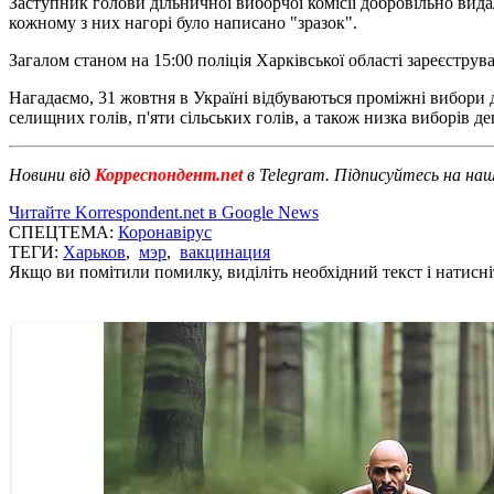
Заступник голови дільничної виборчої комісії добровільно вида
кожному з них нагорі було написано "зразок".
Загалом станом на 15:00 поліція Харківської області зареєстр
Нагадаємо, 31 жовтня в Україні відбуваються проміжні вибори д
селищних голів, п'яти сільських голів, а також низка виборів де
Новини від
Корреспондент.net
в Telegram. Підписуйтесь на на
Читайте Korrespondent.net в Google News
СПЕЦТЕМА:
Коронавірус
ТЕГИ:
Харьков
,
мэр
,
вакцинация
Якщо ви помітили помилку, виділіть необхідний текст і натисніт