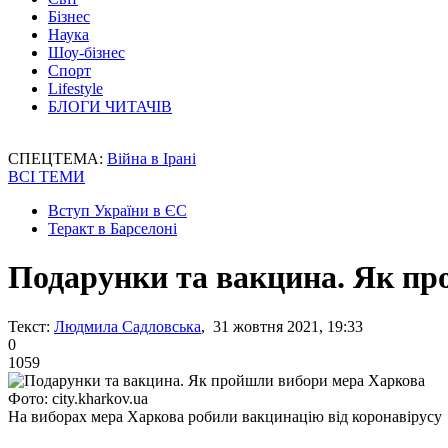
Бізнес
Наука
Шоу-бізнес
Спорт
Lifestyle
БЛОГИ ЧИТАЧІВ
СПЕЦТЕМА:
Війна в Ірані
ВСІ ТЕМИ
Вступ України в ЄС
Теракт в Барселоні
Подарунки та вакцина. Як пр
Текст:
Людмила Садловська
, 31 жовтня 2021, 19:33
0
1059
Фото: city.kharkov.ua
На виборах мера Харкова робили вакцинацію від коронавірусу