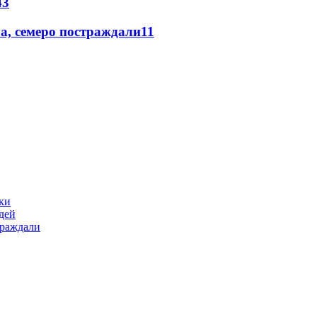
43
а, семеро постраждали
11
ики
дей
траждали