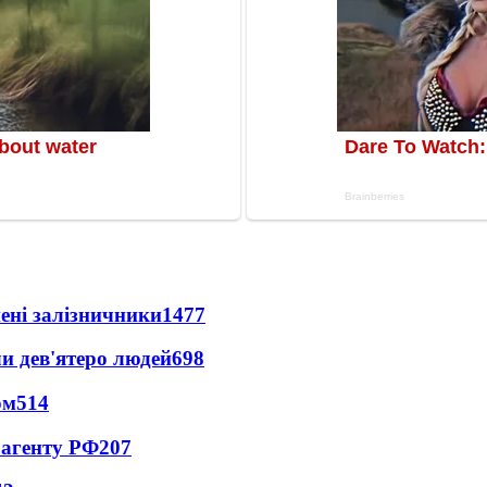
нені залізничники
1477
и дев'ятеро людей
698
ом
514
 агенту РФ
207