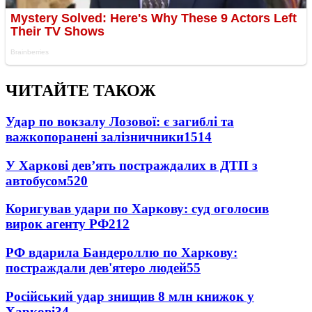
ЧИТАЙТЕ ТАКОЖ
Удар по вокзалу Лозової: є загиблі та
важкопоранені залізничники
1514
У Харкові дев’ять постраждалих в ДТП з
автобусом
520
Коригував удари по Харкову: суд оголосив
вирок агенту РФ
212
РФ вдарила Бандероллю по Харкову:
постраждали дев'ятеро людей
55
Російський удар знищив 8 млн книжок у
Харкові
34