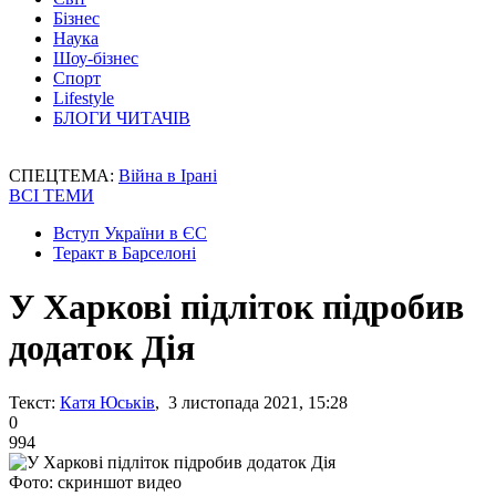
Бізнес
Наука
Шоу-бізнес
Спорт
Lifestyle
БЛОГИ ЧИТАЧІВ
СПЕЦТЕМА:
Війна в Ірані
ВСІ ТЕМИ
Вступ України в ЄС
Теракт в Барселоні
У Харкові підліток підробив
додаток Дія
Текст:
Катя Юськів
, 3 листопада 2021, 15:28
0
994
Фото: скриншот видео