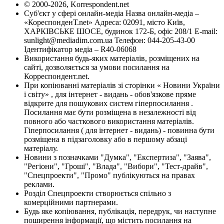
© 2000-2026, Korrespondent.net
Суб'єкт у сфері онлайн-медіа Назва онлайн-медіа –
«КореспонденТ.net» Адреса: 02091, місто Київ,
ХАРКІВСЬКЕ ШОСЕ, будинок 172-Б, офіс 208/1 E-mail:
sunlight@mediadim.com.ua
Телефон: 044-205-43-00
Ідентифікатор медіа – R40-06068
Використання будь-яких матеріалів, розміщених на
сайті, дозволяється за умови посилання на
Корреспондент.net.
При копіюванні матеріалів зі сторінки « Новини України
і світу» , для інтернет - видань - обов'язкове пряме
відкрите для пошукових систем гіперпосилання .
Посилання має бути розміщена в незалежності від
повного або часткового використання матеріалів.
Гіперпосилання ( для інтернет - видань) - повинна бути
розміщена в підзаголовку або в першому абзаці
матеріалу.
Новини з позначками "Думка", "Експертиза", "Заява",
"Регіони", "Гроші", "Влада", "Вибори", "Тест-драйв",
"Спецпроекти", "Промо" публікуються на правах
реклами.
Розділ Спецпроекти створюється спільно з
комерційними партнерами.
Будь яке копіювання, публікація, передрук, чи наступне
поширення інформації, що містить посилання на