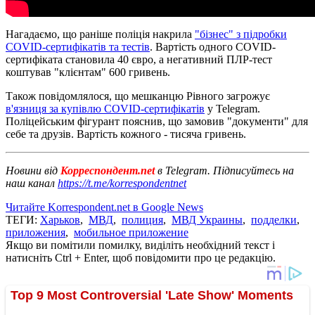
Нагадаємо, що раніше поліція накрила
"бізнес" з підробки
COVID-сертифікатів та тестів
. Вартість одного COVID-
сертифіката становила 40 євро, а негативний ПЛР-тест
коштував "клієнтам" 600 гривень.
Також повідомлялося, що мешканцю Рівного загрожує
в'язниця за купівлю COVID-сертифікатів
у Telegram.
Поліцейським фігурант пояснив, що замовив "документи" для
себе та друзів. Вартість кожного - тисяча гривень.
Новини від
Корреспондент.net
в Telegram. Підписуйтесь на
наш канал
https://t.me/korrespondentnet
Читайте Korrespondent.net в Google News
ТЕГИ:
Харьков
,
МВД
,
полиция
,
МВД Украины
,
подделки
,
приложения
,
мобильное приложение
Якщо ви помітили помилку, виділіть необхідний текст і
натисніть Ctrl + Enter, щоб повідомити про це редакцію.