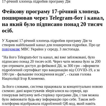
17-річний хлопець підробив програму Дія
Фейкову програму 17-річний хлопець
поширював через Telegram-бот і канал,
на який було підписано понад 20 тисяч
осіб.
У Харкові 17-річний хлопець підробив програму Дія та
створив найбільший канал для поширення підробки. Про це
повідомляє
МВС України у середу, 3 листопада.
"На його Telegram-бот та канал, які вже заблоковані, було
підписано понад 20 тисяч осіб. Через чати можна було за 200
грн отримати доступ до фейкової Дії, за 300 грн - оформити
підроблений сертифікат про вакцинацію від COVID-19, а за
100 грн - фальшиве посвідчення водія", - сказав голова
Нацполіції Ігор Клименко.
За його словами, система працювала за концептуально новою
схемою: дані користувачів зберігалися на сервері, що
генерував імітуючу веб-сторінку програми Дія, і там можна
було змінювати будь-яку інформацію про себе. Також веб-
платформа відображала підроблений QR-код, який навіть