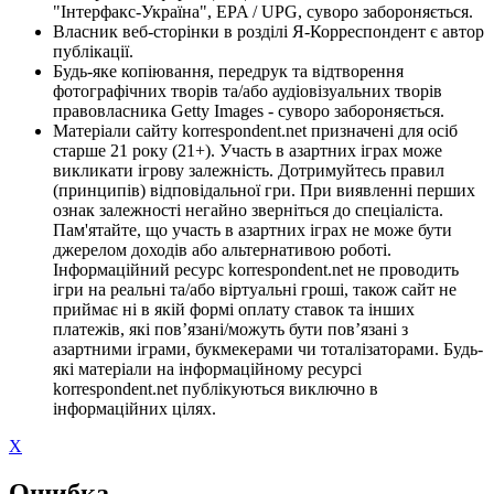
"Інтерфакс-Україна", EPA / UPG, суворо забороняється.
Власник веб-сторінки в розділі Я-Корреспондент є автор
публікації.
Будь-яке копіювання, передрук та відтворення
фотографічних творів та/або аудіовізуальних творів
правовласника Getty Images - суворо забороняється.
Матеріали сайту korrespondent.net призначені для осіб
старше 21 року (21+). Участь в азартних іграх може
викликати ігрову залежність. Дотримуйтесь правил
(принципів) відповідальної гри. При виявленні перших
ознак залежності негайно зверніться до спеціаліста.
Пам'ятайте, що участь в азартних іграх не може бути
джерелом доходів або альтернативою роботі.
Інформаційний ресурс korrespondent.net не проводить
ігри на реальні та/або віртуальні гроші, також сайт не
приймає ні в якій формі оплату ставок та інших
платежів, які пов’язані/можуть бути пов’язані з
азартними іграми, букмекерами чи тоталізаторами. Будь-
які матеріали на інформаційному ресурсі
korrespondent.net публікуються виключно в
інформаційних цілях.
X
Ошибка