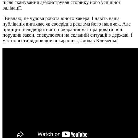
після сканування демонстрував сторінку його успішної
валідації.
"Визнаю, це чудова робота юного хакера. І навіть наша
публікація виглядає як своєрідна реклама його навичок. Але
принцип невідворотності покарання має працювати: він
порушив закон, спекулюючи на складній ситуації в державі, і
має понести відповідне покарання", - додав Клименко.