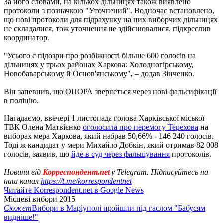
За його словами, на кількох дільницях також виявлено
протоколи з позначкою "Уточнений". Водночас встановлено,
що нові протоколи для підрахунку на цих виборчих дільницях
не складалися, тож уточнення не здійснювалися, підкреслив
координатор.
"Усього є підозри про розбіжності більше 600 голосів на
дільницях у трьох районах Харкова: Холодногірському,
Новобаварському й Основ'янському", – додав Зінченко.
Він запевнив, що ОПОРА звернеться через нові фальсифікації
в поліцію.
Нагадаємо, ввечері 1 листопада голова Харківської міської
ТВК Олена Матвієнко
оголосила про перемогу Терехова
на
виборах мера Харкова, який набрав 50,66% - 146 240 голосів.
Тоді ж кандидат у мери Михайло Добкін, який отримав 82 008
голосів, заявив, що
йде в суд через фальшування
протоколів.
Новини від
Корреспондент.net
у Telegram. Підписуйтесь на
наш канал
https://t.me/korrespondentnet
Читайте Korrespondent.net в Google News
Місцеві вибори 2015
Сюжет
Вибори в Маріуполі пройшли під гаслом "Бабусям
видніше!"