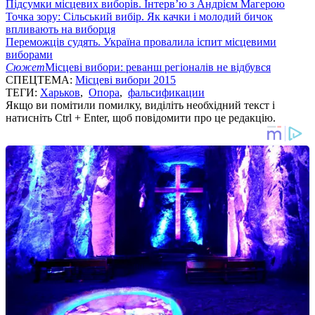
Підсумки місцевих виборів. Інтерв’ю з Андрієм Магерою
Точка зору: Сільський вибір. Як качки і молодий бичок
впливають на виборця
Переможців судять. Україна провалила іспит місцевими
виборами
Сюжет
Місцеві вибори: реванш регіоналів не відбувся
СПЕЦТЕМА:
Місцеві вибори 2015
ТЕГИ:
Харьков
,
Опора
,
фальсификации
Якщо ви помітили помилку, виділіть необхідний текст і
натисніть Ctrl + Enter, щоб повідомити про це редакцію.