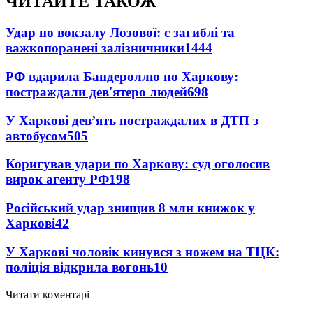
ЧИТАЙТЕ ТАКОЖ
Удар по вокзалу Лозової: є загиблі та
важкопоранені залізничники
1444
РФ вдарила Бандероллю по Харкову:
постраждали дев'ятеро людей
698
У Харкові дев’ять постраждалих в ДТП з
автобусом
505
Коригував удари по Харкову: суд оголосив
вирок агенту РФ
198
Російський удар знищив 8 млн книжок у
Харкові
42
У Харкові чоловік кинувся з ножем на ТЦК:
поліція відкрила вогонь
10
Читати коментарі