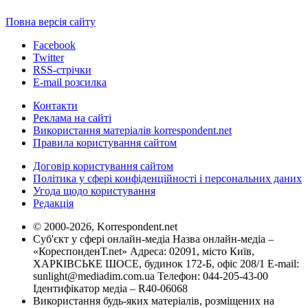
Повна версія сайту
Facebook
Twitter
RSS-стрічки
E-mail розсилка
Контакти
Реклама на сайті
Використання матеріалів korrespondent.net
Правила користування сайтом
Договір користування сайтом
Політика у сфері конфіденційності і персональних даних
Угода щодо користування
Редакція
© 2000-2026, Korrespondent.net
Суб'єкт у сфері онлайн-медіа Назва онлайн-медіа –
«КореспонденТ.net» Адреса: 02091, місто Київ,
ХАРКІВСЬКЕ ШОСЕ, будинок 172-Б, офіс 208/1 E-mail:
sunlight@mediadim.com.ua
Телефон: 044-205-43-00
Ідентифікатор медіа – R40-06068
Використання будь-яких матеріалів, розміщених на