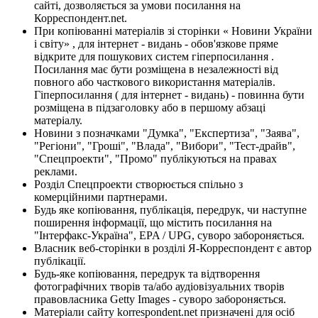
сайті, дозволяється за умови посилання на
Корреспондент.net.
При копіюванні матеріалів зі сторінки « Новини України
і світу» , для інтернет - видань - обов'язкове пряме
відкрите для пошукових систем гіперпосилання .
Посилання має бути розміщена в незалежності від
повного або часткового використання матеріалів.
Гіперпосилання ( для інтернет - видань) - повинна бути
розміщена в підзаголовку або в першому абзаці
матеріалу.
Новини з позначками "Думка", "Експертиза", "Заява",
"Регіони", "Гроші", "Влада", "Вибори", "Тест-драйв",
"Спецпроекти", "Промо" публікуються на правах
реклами.
Розділ Спецпроекти створюється спільно з
комерційними партнерами.
Будь яке копіювання, публікація, передрук, чи наступне
поширення інформації, що містить посилання на
"Інтерфакс-Україна", EPA / UPG, суворо забороняється.
Власник веб-сторінки в розділі Я-Корреспондент є автор
публікації.
Будь-яке копіювання, передрук та відтворення
фотографічних творів та/або аудіовізуальних творів
правовласника Getty Images - суворо забороняється.
Матеріали сайту korrespondent.net призначені для осіб