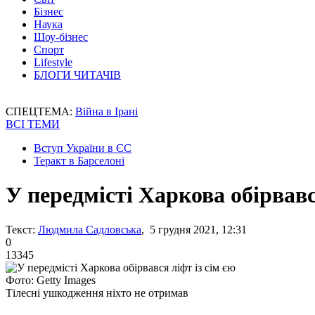
Бізнес
Наука
Шоу-бізнес
Спорт
Lifestyle
БЛОГИ ЧИТАЧІВ
СПЕЦТЕМА:
Війна в Ірані
ВСІ ТЕМИ
Вступ України в ЄС
Теракт в Барселоні
У передмісті Харкова обірвавс
Текст:
Людмила Садловська
, 5 грудня 2021, 12:31
0
13345
Фото: Getty Images
Тілесні ушкодження ніхто не отримав