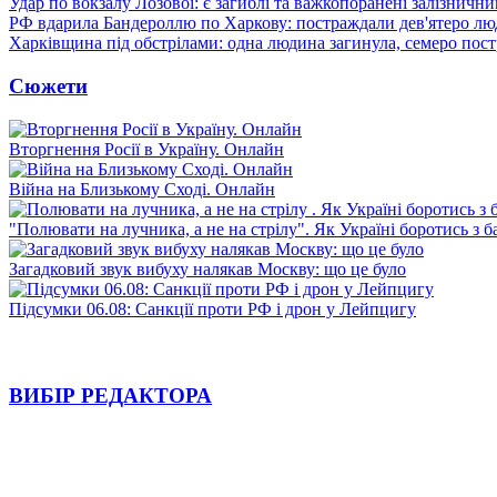
Удар по вокзалу Лозової: є загиблі та важкопоранені залізничн
РФ вдарила Бандероллю по Харкову: постраждали дев'ятеро лю
Харківщина під обстрілами: одна людина загинула, семеро пос
Сюжети
Вторгнення Росії в Україну. Онлайн
Війна на Близькому Сході. Онлайн
"Полювати на лучника, а не на стрілу". Як Україні боротись з 
Загадковий звук вибуху налякав Москву: що це було
Підсумки 06.08: Санкції проти РФ і дрон у Лейпцигу
ВИБІР РЕДАКТОРА