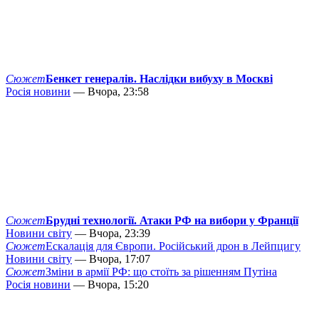
Сюжет
Бенкет генералів. Наслідки вибуху в Москві
Росія новини
— Вчора, 23:58
Сюжет
Брудні технології. Атаки РФ на вибори у Франції
Новини світу
— Вчора, 23:39
Сюжет
Ескалація для Європи. Російський дрон в Лейпцигу
Новини світу
— Вчора, 17:07
Сюжет
Зміни в армії РФ: що стоїть за рішенням Путіна
Росія новини
— Вчора, 15:20