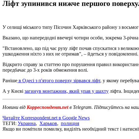
Ліфт зупинився нижче першого поверху. 
У селищі міського типу Пісочин Харківського району з восьмог
Вказано, що напередодні ввечері чотири особи, зокрема 3-річн
"Встановлено, що під час руху ліфт почав спускатися з великою
ушкодження ніхто з них не отримав", – йдеться у повідомленні.
Відкрито справу за статтею про порушення правил використання
передбачає до 3-х років обмеження волі.
Раніше
в Одесі з п'ятого поверху зірвався ліфт
, у якому перебув
А у Києві
загинув монтажник, який упав у шахту
ліфта. Інциде
Новини від
Корреспондент.net
в Telegram. Підписуйтесь на на
Читайте Korrespondent.net в Google News
ТЕГИ:
Украина
,
Харьков
,
полиция
Якщо ви помітили помилку, виділіть необхідний текст і натисніт