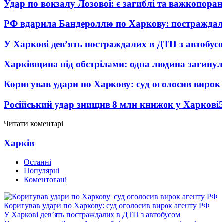
Удар по вокзалу Лозової: є загиблі та важкопора
РФ вдарила Бандероллю по Харкову: постраждал
У Харкові дев’ять постраждалих в ДТП з автобус
Харківщина під обстрілами: одна людина загинул
Коригував удари по Харкову: суд оголосив вирок
Російський удар знищив 8 млн книжок у Харкові
Читати коментарі
Харків
Останні
Популярні
Коментовані
Коригував удари по Харкову: суд оголосив вирок агенту РФ
У Харкові дев’ять постраждалих в ДТП з автобусом