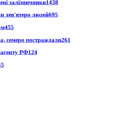
нені залізничники
1438
и дев'ятеро людей
695
ом
455
а, семеро постраждали
261
 агенту РФ
124
55