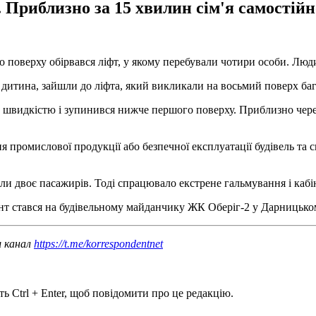
Приблизно за 15 хвилин сім'я самостійн
о поверху обірвався ліфт, у якому перебували чотири особи. Лю
а дитина, зайшли до ліфта, який викликали на восьмий поверх ба
 швидкістю і зупинився нижче першого поверху. Приблизно через 
 промислової продукції або безпечної експлуатації будівель та 
али двоє пасажирів. Тоді спрацювало екстрене гальмування і кабі
нт стався на будівельному майданчику ЖК Оберіг-2 у Дарницько
ш канал
https://t.me/korrespondentnet
ь Ctrl + Enter, щоб повідомити про це редакцію.