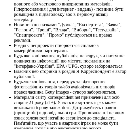
повного або часткового використання матеріалів.
Гіперпосилання ( для інтернет - видань) - повинна бути
розміщена в підзаголовку або в першому абзаці
матеріалу.
Новини з позначками "Думка", "Експертиза", "Заява",
"Регіони", "Гроші", "Влада", "Вибори", "Тест-драйв",
"Спецпроекти", "Промо" публікуються на правах
реклами.
Розділ Спецпроекти створюється спільно з
комерційними партнерами.
Будь яке копіювання, публікація, передрук, чи наступне
поширення інформації, що містить посилання на
"Інтерфакс-Україна", EPA / UPG, суворо забороняється.
Власник веб-сторінки в розділі Я-Корреспондент є автор
публікації.
Будь-яке копіювання, передрук та відтворення
фотографічних творів та/або аудіовізуальних творів
правовласника Getty Images - суворо забороняється.
Матеріали сайту korrespondent.net призначені для осіб
старше 21 року (21+). Участь в азартних іграх може
викликати ігрову залежність. Дотримуйтесь правил
(принципів) відповідальної гри. При виявленні перших
ознак залежності негайно зверніться до спеціаліста.
Пам'ятайте, що участь в азартних іграх не може бути
джерелом доходів або альтернативою роботі.