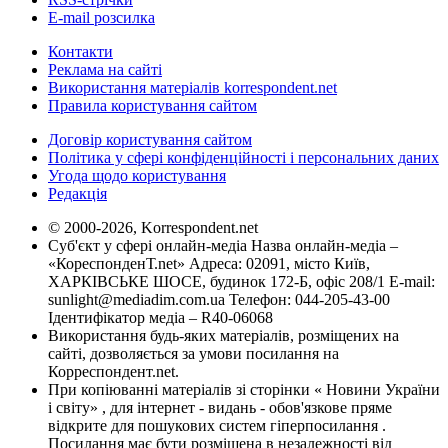
E-mail розсилка
Контакти
Реклама на сайті
Використання матеріалів korrespondent.net
Правила користування сайтом
Договір користування сайтом
Політика у сфері конфіденційності і персональних даних
Угода щодо користування
Редакція
© 2000-2026, Korrespondent.net
Суб'єкт у сфері онлайн-медіа Назва онлайн-медіа –
«КореспонденТ.net» Адреса: 02091, місто Київ,
ХАРКІВСЬКЕ ШОСЕ, будинок 172-Б, офіс 208/1 E-mail:
sunlight@mediadim.com.ua
Телефон: 044-205-43-00
Ідентифікатор медіа – R40-06068
Використання будь-яких матеріалів, розміщених на
сайті, дозволяється за умови посилання на
Корреспондент.net.
При копіюванні матеріалів зі сторінки « Новини України
і світу» , для інтернет - видань - обов'язкове пряме
відкрите для пошукових систем гіперпосилання .
Посилання має бути розміщена в незалежності від