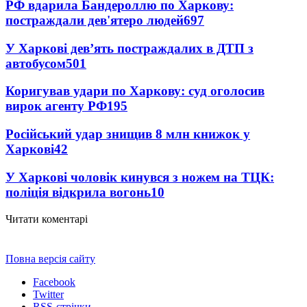
РФ вдарила Бандероллю по Харкову:
постраждали дев'ятеро людей
697
У Харкові дев’ять постраждалих в ДТП з
автобусом
501
Коригував удари по Харкову: суд оголосив
вирок агенту РФ
195
Російський удар знищив 8 млн книжок у
Харкові
42
У Харкові чоловік кинувся з ножем на ТЦК:
поліція відкрила вогонь
10
Читати коментарі
Повна версія сайту
Facebook
Twitter
RSS-стрічки