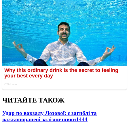
ЧИТАЙТЕ ТАКОЖ
Удар по вокзалу Лозової: є загиблі та
важкопоранені залізничники
1444