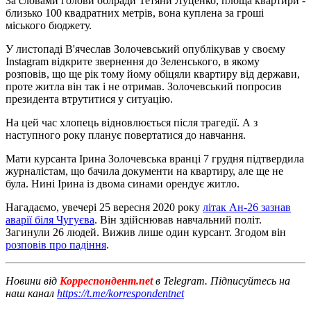
За словами голови облради Тетяни Луценко, площа квартири -
близько 100 квадратних метрів, вона куплена за гроші
міського бюджету.
У листопаді В'ячеслав Золочевський опублікував у своєму
Instagram відкрите звернення до Зеленського, в якому
розповів, що ще рік тому йому обіцяли квартиру від держави,
проте житла він так і не отримав. Золочевський попросив
президента втрутитися у ситуацію.
На цей час хлопець відновлюється після трагедії. А з
наступного року планує повертатися до навчання.
Мати курсанта Ірина Золочевська вранці 7 грудня підтвердила
журналістам, що бачила документи на квартиру, але ще не
була. Нині Ірина із двома синами орендує житло.
Нагадаємо, увечері 25 вересня 2020 року
літак Ан-26 зазнав
аварії біля Чугуєва
. Він здійснював навчальний політ.
Загинули 26 людей. Вижив лише один курсант. Згодом він
розповів про падіння
.
Новини від
Корреспондент.net
в Telegram. Підписуйтесь на
наш канал
https://t.me/korrespondentnet