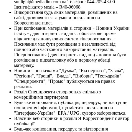
sunlight@mediadim.com.ua
Телефон: 044-205-43-00
Ідентифікатор медіа – R40-06068
Використання будь-яких матеріалів, розміщених на
сайті, дозволяється за умови посилання на
Корреспондент.net.
При копіюванні матеріалів зі сторінки « Новини України
і світу» , для інтернет - видань - обов'язкове пряме
відкрите для пошукових систем гіперпосилання .
Посилання має бути розміщена в незалежності від
повного або часткового використання матеріалів.
Гіперпосилання ( для інтернет - видань) - повинна бути
розміщена в підзаголовку або в першому абзаці
матеріалу.
Новини з позначками "Думка", "Експертиза", "Заява",
"Регіони", "Гроші", "Влада", "Вибори", "Тест-драйв",
"Спецпроекти", "Промо" публікуються на правах
реклами.
Розділ Спецпроекти створюється спільно з
комерційними партнерами.
Будь яке копіювання, публікація, передрук, чи наступне
поширення інформації, що містить посилання на
"Інтерфакс-Україна", EPA / UPG, суворо забороняється.
Власник веб-сторінки в розділі Я-Корреспондент є автор
публікації.
Будь-яке копіювання, передрук та відтворення