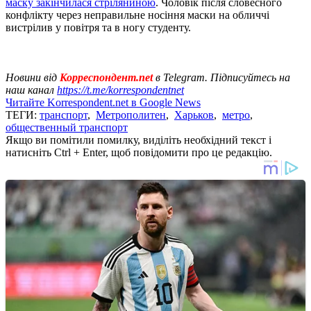
маску закінчилася стріляниною
. Чоловік після словесного
конфлікту через неправильне носіння маски на обличчі
вистрілив у повітря та в ногу студенту.
Новини від
Корреспондент.net
в Telegram. Підписуйтесь на
наш канал
https://t.me/korrespondentnet
Читайте Korrespondent.net в Google News
ТЕГИ:
транспорт
,
Метрополитен
,
Харьков
,
метро
,
общественный транспорт
Якщо ви помітили помилку, виділіть необхідний текст і
натисніть Ctrl + Enter, щоб повідомити про це редакцію.