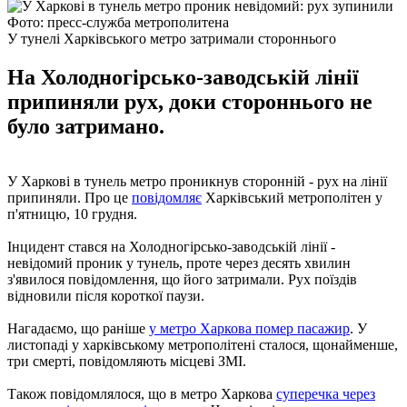
Фото: пресс-служба метрополитена
У тунелі Харківського метро затримали стороннього
На Холодногірсько-заводській лінії
припиняли рух, доки стороннього не
було затримано.
У Харкові в тунель метро проникнув сторонній - рух на лінії
припиняли. Про це
повідомляє
Харківський метрополітен у
п'ятницю, 10 грудня.
Інцидент стався на Холодногірсько-заводській лінії -
невідомий проник у тунель, проте через десять хвилин
з'явилося повідомлення, що його затримали. Рух поїздів
відновили після короткої паузи.
Нагадаємо, що раніше
у метро Харкова помер пасажир
. У
листопаді у харківському метрополітені сталося, щонайменше,
три смерті, повідомляють місцеві ЗМІ.
Також повідомлялося, що в метро Харкова
суперечка через