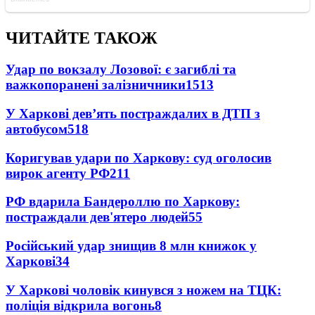
ЧИТАЙТЕ ТАКОЖ
Удар по вокзалу Лозової: є загиблі та
важкопоранені залізничники
1513
У Харкові дев’ять постраждалих в ДТП з
автобусом
518
Коригував удари по Харкову: суд оголосив
вирок агенту РФ
211
РФ вдарила Бандероллю по Харкову:
постраждали дев'ятеро людей
55
Російський удар знищив 8 млн книжок у
Харкові
34
У Харкові чоловік кинувся з ножем на ТЦК:
поліція відкрила вогонь
8