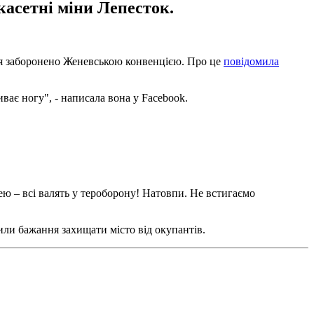
касетні міни Лепесток.
ня заборонено Женевською конвенцією. Про це
повідомила
ває ногу", - написала вона у Facebook.
цею – всі валять у тероборону! Натовпи. Не встигаємо
вили бажання захищати місто від окупантів.