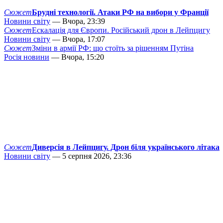
Сюжет
Брудні технології. Атаки РФ на вибори у Франції
Новини світу
— Вчора, 23:39
Сюжет
Ескалація для Європи. Російський дрон в Лейпцигу
Новини світу
— Вчора, 17:07
Сюжет
Зміни в армії РФ: що стоїть за рішенням Путіна
Росія новини
— Вчора, 15:20
Сюжет
Диверсія в Лейпцигу. Дрон біля українського літака
Новини світу
— 5 серпня 2026, 23:36