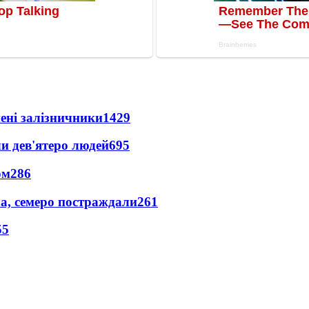
нені залізничники
1429
и дев'ятеро людей
695
ом
286
а, семеро постраждали
261
55