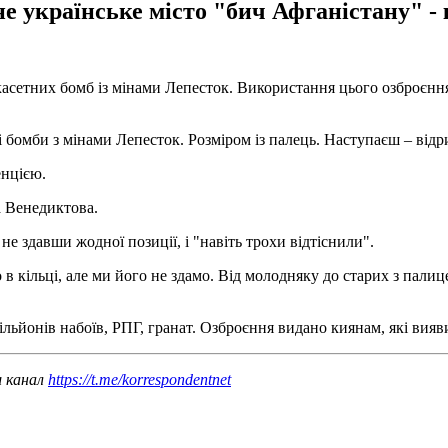
е українське місто "бич Афганістану" - 
касетних бомб із мінами Лепесток. Використання цього озброєн
бомби з мінами Лепесток. Розміром із палець. Наступаєш – відри
енцією.
а Венедиктова.
 не здавши жодної позиції, і "навіть трохи відтіснили".
 кільці, але ми його не здамо. Від молодняку ​​до старих з пали
мільйонів набоїв, РПГ, гранат. Озброєння видано киянам, які вия
ш канал
https://t.me/korrespondentnet