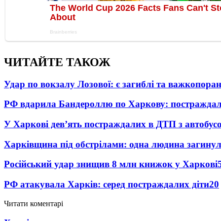
ЧИТАЙТЕ ТАКОЖ
Удар по вокзалу Лозової: є загиблі та важкопора
РФ вдарила Бандероллю по Харкову: постраждал
У Харкові дев’ять постраждалих в ДТП з автобус
Харківщина під обстрілами: одна людина загинул
Російський удар знищив 8 млн книжок у Харкові
РФ атакувала Харків: серед постраждалих діти
20
Читати коментарі