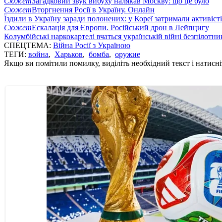
Сюжет
Загадковий звук вибуху налякав Москву: що це було
Сюжет
Вторгнення Росії в Україну. Онлайн
Їздили в Україну заради полонених: у Кореї затримали активіст
Сюжет
Ескалація для Європи. Російський дрон в Лейпцигу
Колумбійські наркокартелі вчаться українській війні безпілотни
СПЕЦТЕМА:
Війна Росії з Україною
ТЕГИ:
война
,
Харьков
,
бомба
,
оружие
Якщо ви помітили помилку, виділіть необхідний текст і натисніт