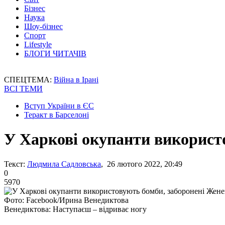
Бізнес
Наука
Шоу-бізнес
Спорт
Lifestyle
БЛОГИ ЧИТАЧІВ
СПЕЦТЕМА:
Війна в Ірані
ВСІ ТЕМИ
Вступ України в ЄС
Теракт в Барселоні
У Харкові окупанти використ
Текст:
Людмила Садловська
, 26 лютого 2022, 20:49
0
5970
Фото: Facebook/Ирина Венедиктова
Венедиктова: Наступаєш – відриває ногу