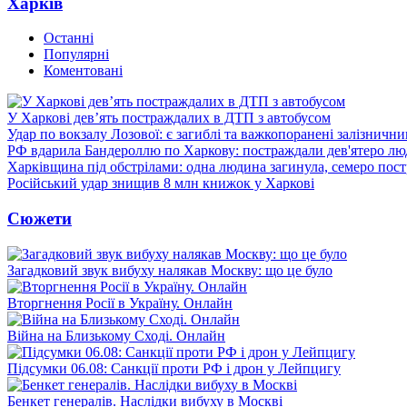
Харків
Останні
Популярні
Коментовані
У Харкові дев’ять постраждалих в ДТП з автобусом
Удар по вокзалу Лозової: є загиблі та важкопоранені залізничн
РФ вдарила Бандероллю по Харкову: постраждали дев'ятеро лю
Харківщина під обстрілами: одна людина загинула, семеро пос
Російський удар знищив 8 млн книжок у Харкові
Сюжети
Загадковий звук вибуху налякав Москву: що це було
Вторгнення Росії в Україну. Онлайн
Війна на Близькому Сході. Онлайн
Підсумки 06.08: Санкції проти РФ і дрон у Лейпцигу
Бенкет генералів. Наслідки вибуху в Москві