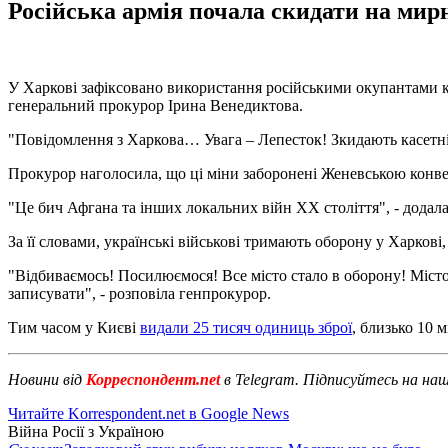
Російська армія почала скидати на мирн
У Харкові зафіксовано використання російськими окупантами 
генеральний прокурор Ірина Венедиктова.
"Повідомлення з Харкова… Увага – Лепесток! Зкидають касетні 
Прокурор наголосила, що ці міни заборонені Женевською конв
"Це бич Афгана та інших локальних війн ХХ століття", - додал
За її словами, українські військові тримають оборону у Харкові,
"Відбиваємось! Посилюємося! Все місто стало в оборону! Місто в
записувати", - розповіла генпрокурор.
Тим часом у Києві
видали 25 тисяч одиниць зброї
, близько 10 
Новини від
Корреспондент.net
в Telegram. Підписуйтесь на на
Читайте Korrespondent.net в Google News
Війна Росії з Україною