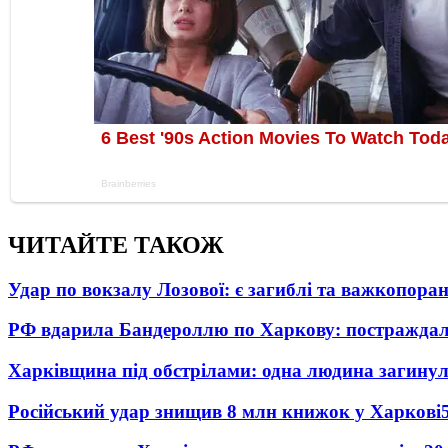
ЧИТАЙТЕ ТАКОЖ
Удар по вокзалу Лозової: є загиблі та важкопора
РФ вдарила Бандероллю по Харкову: постраждал
Харківщина під обстрілами: одна людина загинул
Російський удар знищив 8 млн книжок у Харкові