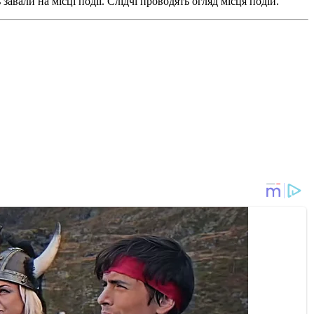
завали на місці події. Слідчі проводять огляд місця подій.