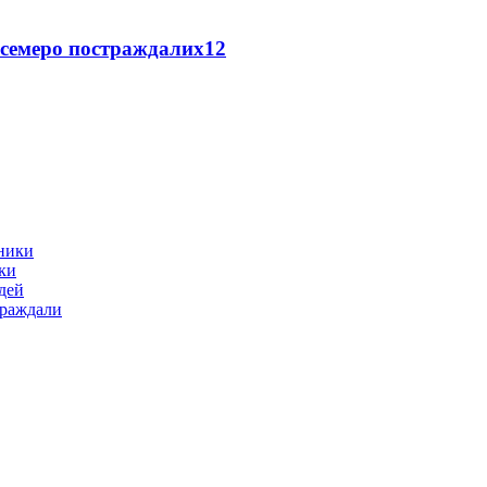
 семеро постраждалих
12
ики
дей
траждали