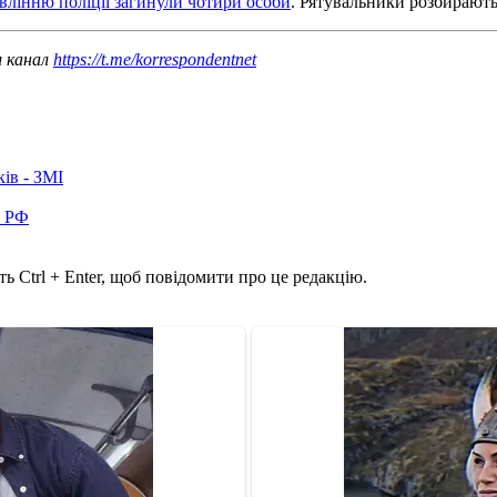
авлінню поліції загинули чотири особи
. Рятувальники розбирають 
ш канал
https://t.me/korrespondentnet
ків - ЗМІ
в РФ
ь Ctrl + Enter, щоб повідомити про це редакцію.