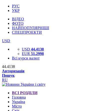
РУС
УКР
ВІДЕО
ФОТО
НАЙПОПУЛЯРНІШІ
СПЕЦПРОЕКТИ
USD
USD
44.4138
EUR
51.2998
Всі курси валют
44.4138
Авторизація
Пошук
RU
ВСІ РОЗДІЛИ
Головна
Україна
Місто
Світ