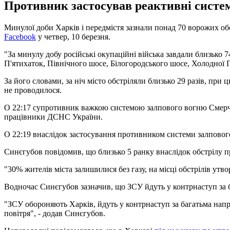
Противник застосував реактивні систем
Минулої доби Харків і передмістя зазнали понад 70 ворожих обст
Facebook
у четвер, 10 березня.
"За минулу добу російські окупаційні війська завдали близько 
П'ятихаток, Північного шосе, Білогородського шосе, Холодної Го
За його словами, за ніч місто обстріляли близько 29 разів, пр
не проводилося.
О 22:17 супротивник важкою системою залпового вогню Смер
працівники ДСНС України.
О 22:19 внаслідок застосування противником системи залпово
Синєгубов повідомив, що близько 5 ранку внаслідок обстрілу п
"30% жителів міста залишилися без газу, на місці обстрілів утв
Водночас Синєгубов зазначив, що ЗСУ йдуть у контрнаступ за 
"ЗСУ обороняють Харків, йдуть у контрнаступ за багатьма напр
повітря", - додав Синєгубов.