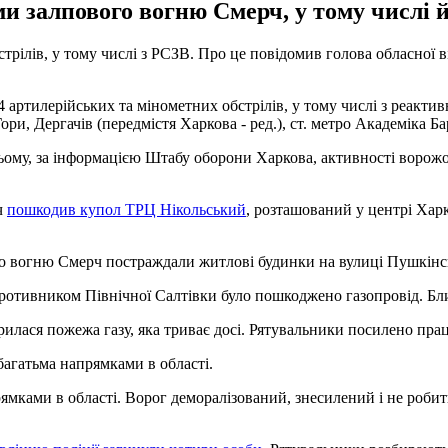
и залпового вогню Смерч, у тому числі й
рілів, у тому числі з РСЗВ. Про це повідомив голова обласної ві
74 артилерійських та мінометних обстрілів, у тому числі з реакт
ри, Дергачів (передмістя Харкова - ред.), ст. метро Академіка Б
и цьому, за інформацією Штабу оборони Харкова, активності ворож
ч
пошкодив купол ТРЦ Нікольський
, розташований у центрі Хар
го вогню Смерч постраждали житлові будинки на вулиці Пушкінс
ротивником Північної Салтівки було пошкоджено газопровід. Бли
орилася пожежа газу, яка триває досі. Рятувальники посилено пра
багатьма напрямками в області.
ямками в області. Ворог деморалізований, знесилений і не робит