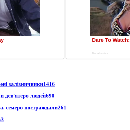
нені залізничники
1416
и дев'ятеро людей
690
а, семеро постраждали
261
53