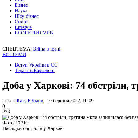
Бізнес
Наука
Шоу-бізнес
Спорт
Lifestyle
БЛОГИ ЧИТАЧІВ
СПЕЦТЕМА:
Війна в Ірані
ВСІ ТЕМИ
Вступ України в ЄС
Теракт в Барселоні
Доба у Харкові: 74 обстріли, 
Текст:
Катя Юськів
, 10 березня 2022, 10:09
0
273
Фото: ГСЧС
Наслідки обстрілів у Харкові