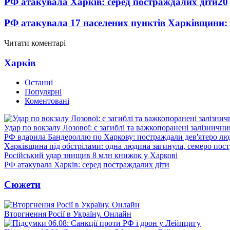
РФ атакувала Харків: серед постраждалих діти
20
РФ атакувала 17 населених пунктів Харківщини:
Читати коментарі
Харків
Останні
Популярні
Коментовані
Удар по вокзалу Лозової: є загиблі та важкопоранені залізничн
РФ вдарила Бандероллю по Харкову: постраждали дев'ятеро лю
Харківщина під обстрілами: одна людина загинула, семеро пос
Російський удар знищив 8 млн книжок у Харкові
РФ атакувала Харків: серед постраждалих діти
Сюжети
Вторгнення Росії в Україну. Онлайн