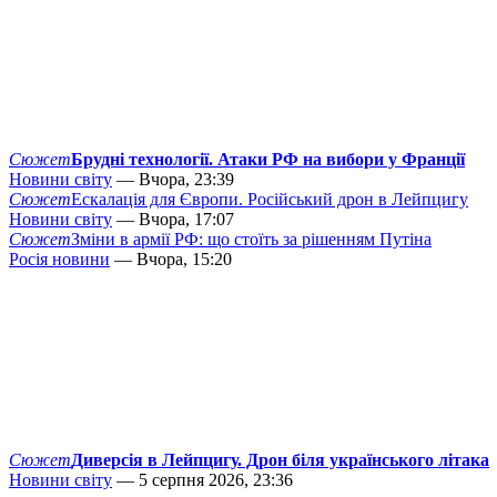
Сюжет
Брудні технології. Атаки РФ на вибори у Франції
Новини світу
— Вчора, 23:39
Сюжет
Ескалація для Європи. Російський дрон в Лейпцигу
Новини світу
— Вчора, 17:07
Сюжет
Зміни в армії РФ: що стоїть за рішенням Путіна
Росія новини
— Вчора, 15:20
Сюжет
Диверсія в Лейпцигу. Дрон біля українського літака
Новини світу
— 5 серпня 2026, 23:36