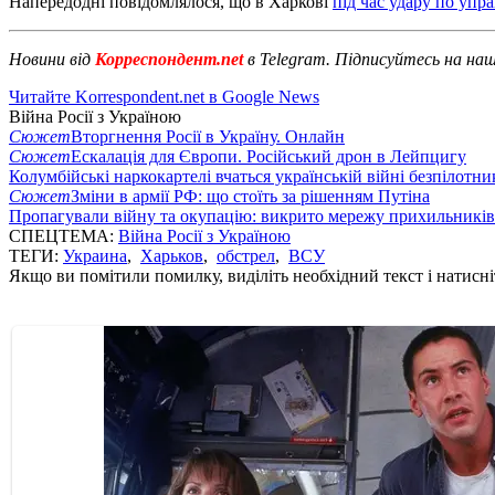
Напередодні повідомлялося, що в Харкові
під час удару по упр
Новини від
Корреспондент.net
в Telegram. Підписуйтесь на на
Читайте Korrespondent.net в Google News
Війна Росії з Україною
Сюжет
Вторгнення Росії в Україну. Онлайн
Сюжет
Ескалація для Європи. Російський дрон в Лейпцигу
Колумбійські наркокартелі вчаться українській війні безпілотни
Сюжет
Зміни в армії РФ: що стоїть за рішенням Путіна
Пропагували війну та окупацію: викрито мережу прихильникі
СПЕЦТЕМА:
Війна Росії з Україною
ТЕГИ:
Украина
,
Харьков
,
обстрел
,
ВСУ
Якщо ви помітили помилку, виділіть необхідний текст і натисніт