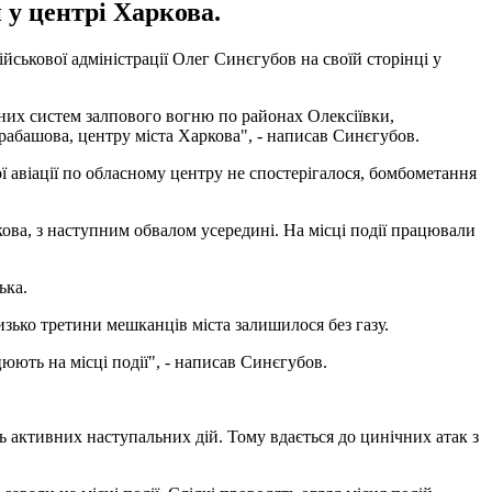
 у центрі Харкова.
йськової адміністрації Олег Синєгубов на своїй сторінці у
ивних систем залпового вогню по районах Олексіївки,
арабашова, центру міста Харкова", - написав Синєгубов.
ої авіації по обласному центру не спостерігалося, бомбометання
кова, з наступним обвалом усередині. На місці події працювали
ька.
зько третини мешканців міста залишилося без газу.
цюють на місці події", - написав Синєгубов.
ь активних наступальних дій. Тому вдається до цинічних атак з