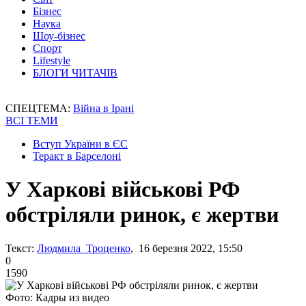
Бізнес
Наука
Шоу-бізнес
Спорт
Lifestyle
БЛОГИ ЧИТАЧІВ
СПЕЦТЕМА:
Війна в Ірані
ВСІ ТЕМИ
Вступ України в ЄС
Теракт в Барселоні
У Харкові військові РФ
обстріляли ринок, є жертви
Текст:
Людмила Троценко
, 16 березня 2022, 15:50
0
1590
Фото: Кадры из видео