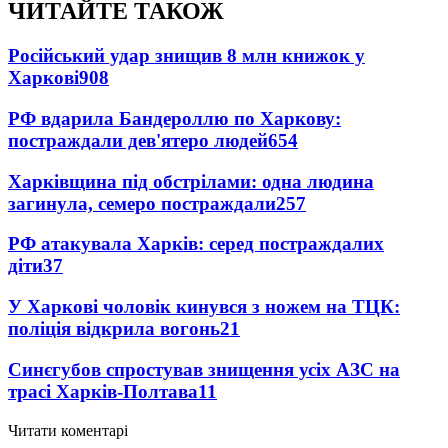
ЧИТАЙТЕ ТАКОЖ
Російський удар знищив 8 млн книжок у
Харкові
908
РФ вдарила Бандероллю по Харкову:
постраждали дев'ятеро людей
654
Харківщина під обстрілами: одна людина
загинула, семеро постраждали
257
РФ атакувала Харків: серед постраждалих
діти
37
У Харкові чоловік кинувся з ножем на ТЦК:
поліція відкрила вогонь
21
Синєгубов спростував знищення усіх АЗС на
трасі Харків-Полтава
11
Читати коментарі