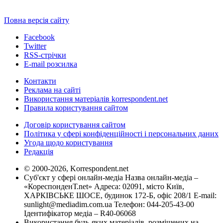
Повна версія сайту
Facebook
Twitter
RSS-стрічки
E-mail розсилка
Контакти
Реклама на сайті
Використання матеріалів korrespondent.net
Правила користування сайтом
Договір користування сайтом
Політика у сфері конфіденційності і персональних даних
Угода щодо користування
Редакція
© 2000-2026, Korrespondent.net
Суб'єкт у сфері онлайн-медіа Назва онлайн-медіа –
«КореспонденТ.net» Адреса: 02091, місто Київ,
ХАРКІВСЬКЕ ШОСЕ, будинок 172-Б, офіс 208/1 E-mail:
sunlight@mediadim.com.ua
Телефон: 044-205-43-00
Ідентифікатор медіа – R40-06068
Використання будь-яких матеріалів, розміщених на