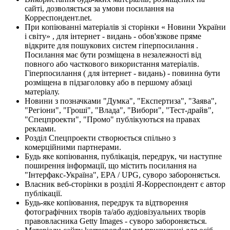
сайті, дозволяється за умови посилання на
Корреспондент.net.
При копіюванні матеріалів зі сторінки « Новини України
і світу» , для інтернет - видань - обов'язкове пряме
відкрите для пошукових систем гіперпосилання .
Посилання має бути розміщена в незалежності від
повного або часткового використання матеріалів.
Гіперпосилання ( для інтернет - видань) - повинна бути
розміщена в підзаголовку або в першому абзаці
матеріалу.
Новини з позначками "Думка", "Експертиза", "Заява",
"Регіони", "Гроші", "Влада", "Вибори", "Тест-драйв",
"Спецпроекти", "Промо" публікуються на правах
реклами.
Розділ Спецпроекти створюється спільно з
комерційними партнерами.
Будь яке копіювання, публікація, передрук, чи наступне
поширення інформації, що містить посилання на
"Інтерфакс-Україна", EPA / UPG, суворо забороняється.
Власник веб-сторінки в розділі Я-Корреспондент є автор
публікації.
Будь-яке копіювання, передрук та відтворення
фотографічних творів та/або аудіовізуальних творів
правовласника Getty Images - суворо забороняється.