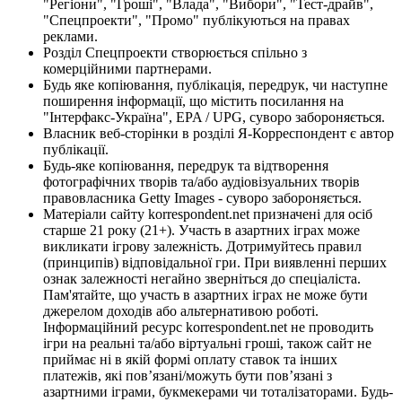
"Регіони", "Гроші", "Влада", "Вибори", "Тест-драйв",
"Спецпроекти", "Промо" публікуються на правах
реклами.
Розділ Спецпроекти створюється спільно з
комерційними партнерами.
Будь яке копіювання, публікація, передрук, чи наступне
поширення інформації, що містить посилання на
"Інтерфакс-Україна", EPA / UPG, суворо забороняється.
Власник веб-сторінки в розділі Я-Корреспондент є автор
публікації.
Будь-яке копіювання, передрук та відтворення
фотографічних творів та/або аудіовізуальних творів
правовласника Getty Images - суворо забороняється.
Матеріали сайту korrespondent.net призначені для осіб
старше 21 року (21+). Участь в азартних іграх може
викликати ігрову залежність. Дотримуйтесь правил
(принципів) відповідальної гри. При виявленні перших
ознак залежності негайно зверніться до спеціаліста.
Пам'ятайте, що участь в азартних іграх не може бути
джерелом доходів або альтернативою роботі.
Інформаційний ресурс korrespondent.net не проводить
ігри на реальні та/або віртуальні гроші, також сайт не
приймає ні в якій формі оплату ставок та інших
платежів, які пов’язані/можуть бути пов’язані з
азартними іграми, букмекерами чи тоталізаторами. Будь-