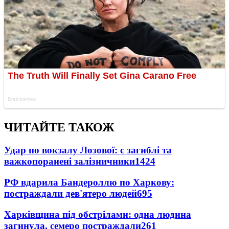
ЧИТАЙТЕ ТАКОЖ
Удар по вокзалу Лозової: є загиблі та
важкопоранені залізничники
1424
РФ вдарила Бандероллю по Харкову:
постраждали дев'ятеро людей
695
Харківщина під обстрілами: одна людина
загинула, семеро постраждали
261