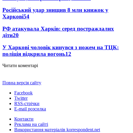
Російський удар знищив 8 млн книжок у
Харкові
54
РФ атакувала Харків: серед постраждалих
діти
20
У Харкові чоловік кинувся з ножем на ТЦК:
поліція відкрила вогонь
12
Читати коментарі
Повна версія сайту
Facebook
Twitter
RSS-стрічки
E-mail розсилка
Контакти
Реклама на сайті
Використання матеріалів korrespondent.net