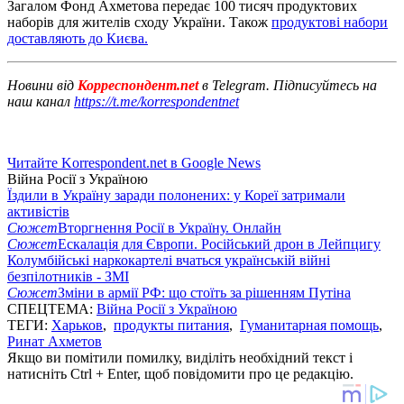
Загалом Фонд Ахметова передає 100 тисяч продуктових
наборів для жителів сходу України. Також
продуктові набори
доставляють до Києва.
Новини від
Корреспондент.net
в Telegram. Підписуйтесь на
наш канал
https://t.me/korrespondentnet
Читайте Korrespondent.net в Google News
Війна Росії з Україною
Їздили в Україну заради полонених: у Кореї затримали
активістів
Сюжет
Вторгнення Росії в Україну. Онлайн
Сюжет
Ескалація для Європи. Російський дрон в Лейпцигу
Колумбійські наркокартелі вчаться українській війні
безпілотників - ЗМІ
Сюжет
Зміни в армії РФ: що стоїть за рішенням Путіна
СПЕЦТЕМА:
Війна Росії з Україною
ТЕГИ:
Харьков
,
продукты питания
,
Гуманитарная помощь
,
Ринат Ахметов
Якщо ви помітили помилку, виділіть необхідний текст і
натисніть Ctrl + Enter, щоб повідомити про це редакцію.