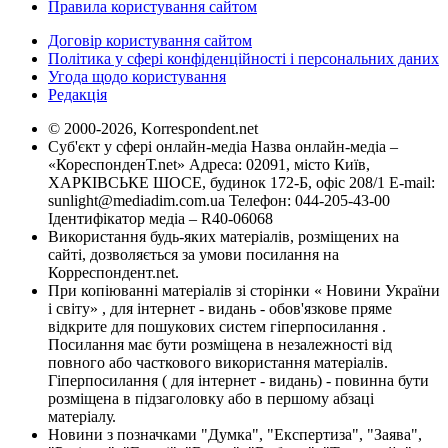
Правила користування сайтом
Договір користування сайтом
Політика у сфері конфіденційності і персональних даних
Угода щодо користування
Редакція
© 2000-2026, Korrespondent.net
Суб'єкт у сфері онлайн-медіа Назва онлайн-медіа –
«КореспонденТ.net» Адреса: 02091, місто Київ,
ХАРКІВСЬКЕ ШОСЕ, будинок 172-Б, офіс 208/1 E-mail:
sunlight@mediadim.com.ua
Телефон: 044-205-43-00
Ідентифікатор медіа – R40-06068
Використання будь-яких матеріалів, розміщених на
сайті, дозволяється за умови посилання на
Корреспондент.net.
При копіюванні матеріалів зі сторінки « Новини України
і світу» , для інтернет - видань - обов'язкове пряме
відкрите для пошукових систем гіперпосилання .
Посилання має бути розміщена в незалежності від
повного або часткового використання матеріалів.
Гіперпосилання ( для інтернет - видань) - повинна бути
розміщена в підзаголовку або в першому абзаці
матеріалу.
Новини з позначками "Думка", "Експертиза", "Заява",