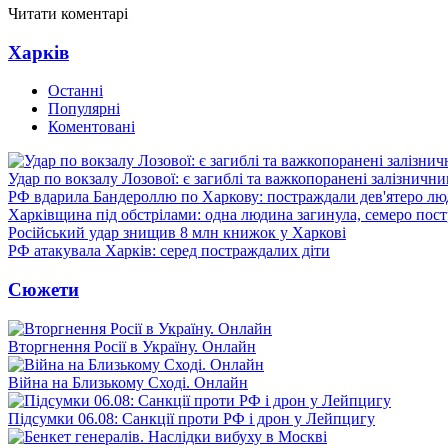
Читати коментарі
Харків
Останні
Популярні
Коментовані
Удар по вокзалу Лозової: є загиблі та важкопоранені залізничн
РФ вдарила Бандероллю по Харкову: постраждали дев'ятеро лю
Харківщина під обстрілами: одна людина загинула, семеро пос
Російський удар знищив 8 млн книжок у Харкові
РФ атакувала Харків: серед постраждалих діти
Сюжети
Вторгнення Росії в Україну. Онлайн
Війна на Близькому Сході. Онлайн
Підсумки 06.08: Санкції проти РФ і дрон у Лейпцигу