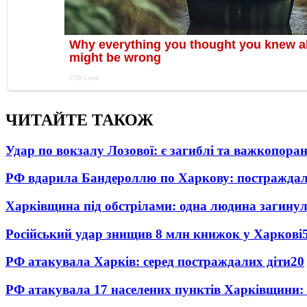
ЧИТАЙТЕ ТАКОЖ
Удар по вокзалу Лозової: є загиблі та важкопора
РФ вдарила Бандероллю по Харкову: постраждал
Харківщина під обстрілами: одна людина загинул
Російський удар знищив 8 млн книжок у Харкові
РФ атакувала Харків: серед постраждалих діти
20
РФ атакувала 17 населених пунктів Харківщини: