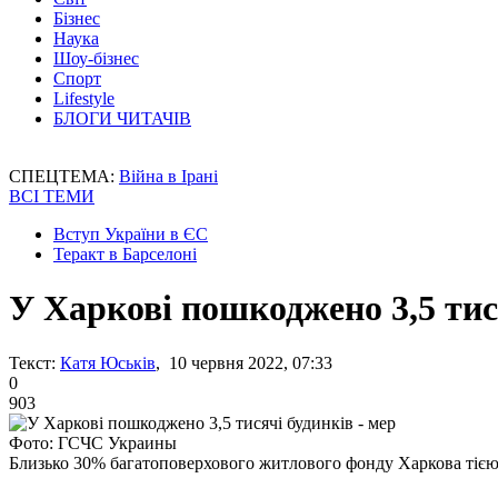
Бізнес
Наука
Шоу-бізнес
Спорт
Lifestyle
БЛОГИ ЧИТАЧІВ
СПЕЦТЕМА:
Війна в Ірані
ВСІ ТЕМИ
Вступ України в ЄС
Теракт в Барселоні
У Харкові пошкоджено 3,5 тис
Текст:
Катя Юськів
, 10 червня 2022, 07:33
0
903
Фото: ГСЧС Украины
Близько 30% багатоповерхового житлового фонду Харкова тіє