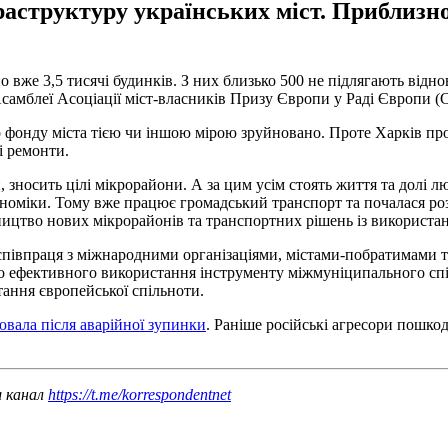
структуру українських міст. Приблизно 
о вже 3,5 тисячі будинків. З них близько 500 не підлягають відн
Асамблеї Асоціації міст-власників Призу Європи у Раді Європи (
о фонду міста тією чи іншою мірою зруйновано. Проте Харків п
і ремонти.
зносить цілі мікрорайони. А за цим усім стоять життя та долі лю
кономіки. Тому вже працює громадський транспорт та почалася ро
цтво нових мікрорайонів та транспортних рішень із використанн
півпраця з міжнародними організаціями, містами-побратимами т
 ефективного використання інструменту міжмуніципального співр
тання європейської спільноти.
ювала після аварійної зупинки
. Раніше російські агресори пошко
ш канал
https://t.me/korrespondentnet