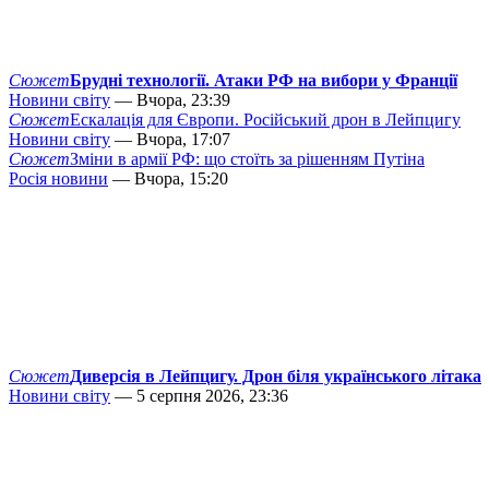
Сюжет
Брудні технології. Атаки РФ на вибори у Франції
Новини світу
— Вчора, 23:39
Сюжет
Ескалація для Європи. Російський дрон в Лейпцигу
Новини світу
— Вчора, 17:07
Сюжет
Зміни в армії РФ: що стоїть за рішенням Путіна
Росія новини
— Вчора, 15:20
Сюжет
Диверсія в Лейпцигу. Дрон біля українського літака
Новини світу
— 5 серпня 2026, 23:36