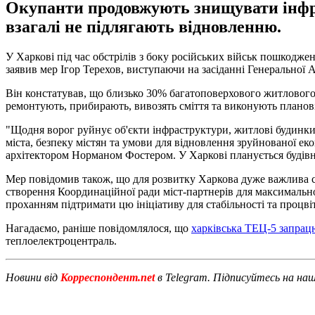
Окупанти продовжують знищувати інфра
взагалі не підлягають відновленню.
У Харкові під час обстрілів з боку російських військ пошкоджен
заявив мер Ігор Терехов, виступаючи на засіданні Генеральної 
Він констатував, що близько 30% багатоповерхового житловог
ремонтують, прибирають, вивозять сміття та виконують планов
"Щодня ворог руйнує об'єкти інфраструктури, житлові будинки, 
міста, безпеку містян та умови для відновлення зруйнованої е
архітектором Норманом Фостером. У Харкові планується будівни
Мер повідомив також, що для розвитку Харкова дуже важлива с
створення Координаційної ради міст-партнерів для максимально
проханням підтримати цю ініціативу для стабільності та процві
Нагадаємо, раніше повідомлялося, що
харківська ТЕЦ-5 запрац
теплоелектроцентраль.
Новини від
Корреспондент.net
в Telegram. Підписуйтесь на на