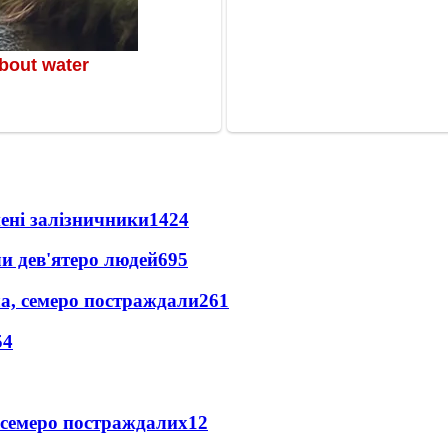
нені залізничники
1424
и дев'ятеро людей
695
а, семеро постраждали
261
54
 семеро постраждалих
12