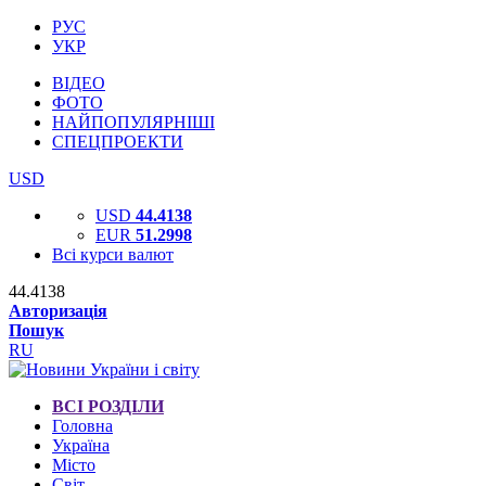
РУС
УКР
ВІДЕО
ФОТО
НАЙПОПУЛЯРНІШІ
СПЕЦПРОЕКТИ
USD
USD
44.4138
EUR
51.2998
Всі курси валют
44.4138
Авторизація
Пошук
RU
ВСІ РОЗДІЛИ
Головна
Україна
Місто
Світ