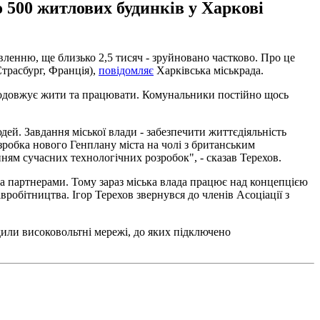
500 житлових будинків у Харкові
овленню, ще близько 2,5 тисяч - зруйновано частково. Про це
Страсбург, Франція),
повідомляє
Харківська міськрада.
родовжує жити та працювати. Комунальники постійно щось
дей. Завдання міської влади - забезпечити життєдіяльність
зробка нового Генплану міста на чолі з британським
ям сучасних технологічних розробок", - сказав Терехов.
а партнерами. Тому зараз міська влада працює над концепцією
обітництва. Ігор Терехов звернувся до членів Асоціації з
дили високовольтні мережі, до яких підключено