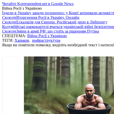
Читайте Korrespondent.net в Google News
Війна Росії з Україною
Їздили в Україну заради полонених: у Кореї затримали активіст
Сюжет
Вторгнення Росії в Україну. Онлайн
Сюжет
Ескалація для Європи. Російський дрон в Лейпцигу
Колумбійські наркокартелі вчаться українській війні безпілотни
Сюжет
Зміни в армії РФ: що стоїть за рішенням Путіна
СПЕЦТЕМА:
Війна Росії з Україною
ТЕГИ:
Харьков
,
инфраструктура
Якщо ви помітили помилку, виділіть необхідний текст і натисніт