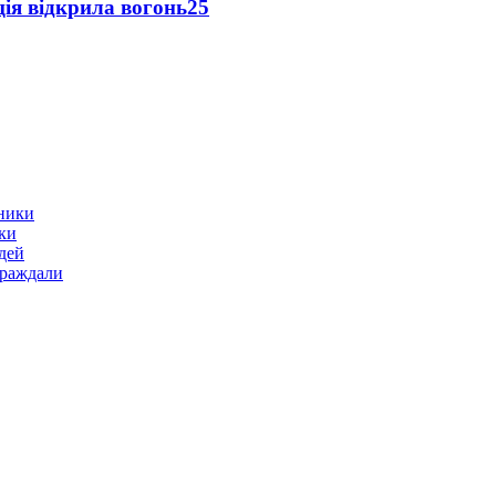
ція відкрила вогонь
25
ики
дей
траждали