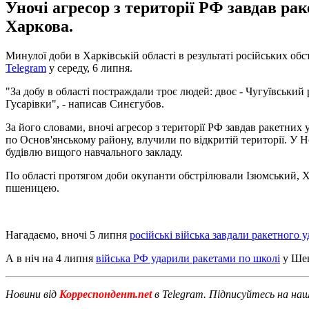
Уночі агресор з території РФ завдав р
Харкова.
Минулої доби в Харківській області в результаті російських об
Telegram
у середу, 6 липня.
"За добу в області постраждали троє людей: двоє - Чугуївський ра
Гусарівки", - написав Синєгубов.
За його словами, вночі агресор з території РФ завдав ракетних
по Основ'янському району, влучили по відкритій території. У 
будівлю вищого навчального закладу.
По області протягом доби окупанти обстрілювали Ізюмський, Хар
пшеницею.
Нагадаємо, вночі 5 липня
російські війська завдали ракетного у
А в ніч на 4 липня
війська РФ ударили ракетами по школі
у Шев
Новини від
Корреспондент.net
в Telegram. Підписуйтесь на на