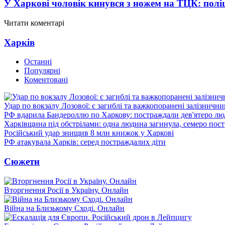
У Харкові чоловік кинувся з ножем на ТЦК: полі
Читати коментарі
Харків
Останні
Популярні
Коментовані
Удар по вокзалу Лозової: є загиблі та важкопоранені залізничн
РФ вдарила Бандероллю по Харкову: постраждали дев'ятеро лю
Харківщина під обстрілами: одна людина загинула, семеро пос
Російський удар знищив 8 млн книжок у Харкові
РФ атакувала Харків: серед постраждалих діти
Сюжети
Вторгнення Росії в Україну. Онлайн
Війна на Близькому Сході. Онлайн