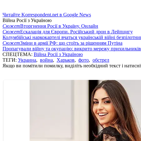
Читайте Korrespondent.net в Google News
Війна Росії з Україною
Сюжет
Вторгнення Росії в Україну. Онлайн
Сюжет
Ескалація для Європи. Російський дрон в Лейпцигу
Колумбійські наркокартелі вчаться українській війні безпілотни
Сюжет
Зміни в армії РФ: що стоїть за рішенням Путіна
Пропагували війну та окупацію: викрито мережу прихильникі
СПЕЦТЕМА:
Війна Росії з Україною
ТЕГИ:
Украина
,
война
,
Харьков
,
фото
,
обстрел
Якщо ви помітили помилку, виділіть необхідний текст і натисніт