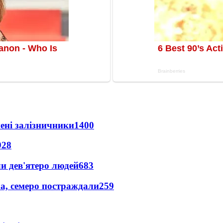
нені залізничники
1400
928
и дев'ятеро людей
683
а, семеро постраждали
259