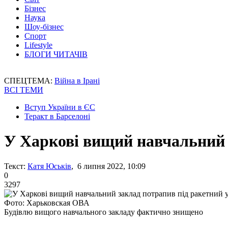
Бізнес
Наука
Шоу-бізнес
Спорт
Lifestyle
БЛОГИ ЧИТАЧІВ
СПЕЦТЕМА:
Війна в Ірані
ВСІ ТЕМИ
Вступ України в ЄС
Теракт в Барселоні
У Харкові вищий навчальний 
Текст:
Катя Юськів
, 6 липня 2022, 10:09
0
3297
Фото: Харьковская ОВА
Будівлю вищого навчального закладу фактично знищено