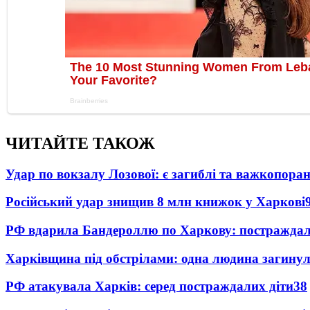
ЧИТАЙТЕ ТАКОЖ
Удар по вокзалу Лозової: є загиблі та важкопора
Російський удар знищив 8 млн книжок у Харкові
РФ вдарила Бандероллю по Харкову: постраждал
Харківщина під обстрілами: одна людина загинул
РФ атакувала Харків: серед постраждалих діти
38