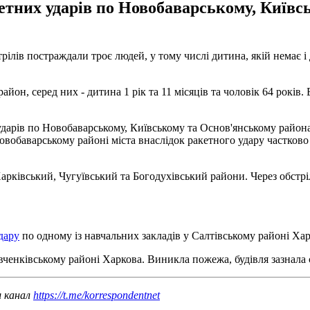
акетних ударів по Новобаварському, Київ
стрілів постраждали троє людей, у тому числі дитина, якій немає
йон, серед них - дитина 1 рік та 11 місяців та чоловік 64 років. Б
 ударів по Новобаварському, Київському та Основ'янському район
Новобаварському районі міста внаслідок ракетного удару частков
ківський, Чугуївський та Богодухівський райони. Через обстріли
дару
по одному із навчальних закладів у Салтівському районі Хар
ченківському районі Харкова. Виникла пожежа, будівля зазнала
ш канал
https://t.me/korrespondentnet