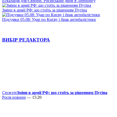
Ескалація для Європи. Російський дрон в Лейпцигу
Зміни в армії РФ: що стоїть за рішенням Путіна
Підсумки 05.08: Удар по Києву і брак антибалістики
ВИБІР РЕДАКТОРА
Сюжет
Зміни в армії РФ: що стоїть за рішенням Путіна
Росія новини
— 15:20