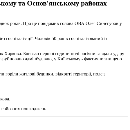
ському та Основ'янському районах
 і двох років. Про це повідомив голова ОВА Олег Синєгубов у
ез госпіталізації. Чоловік 50 років госпіталізований із
ах Харкова. Близько першої години ночі росіяни завдали удару
о зруйновано адмінбудівлю, у Київському - фактично знищено
 горіли житлові будинки, відкриті території, поле з
кова.
 серйозних пошкоджень.