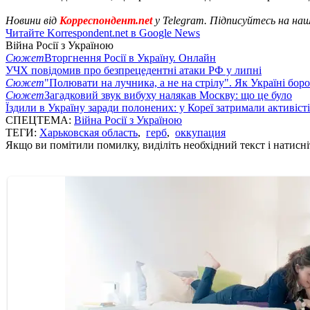
Новини від
Корреспондент.net
у Telegram. Підписуйтесь на на
Читайте Korrespondent.net в Google News
Війна Росії з Україною
Сюжет
Вторгнення Росії в Україну. Онлайн
УЧХ повідомив про безпрецедентні атаки РФ у липні
Сюжет
"Полювати на лучника, а не на стрілу". Як Україні бор
Сюжет
Загадковий звук вибуху налякав Москву: що це було
Їздили в Україну заради полонених: у Кореї затримали активіст
СПЕЦТЕМА:
Війна Росії з Україною
ТЕГИ:
Харьковская область
,
герб
,
оккупация
Якщо ви помітили помилку, виділіть необхідний текст і натисніт