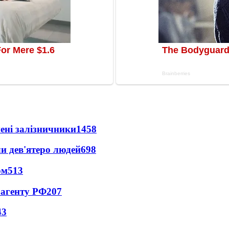
нені залізничники
1458
и дев'ятеро людей
698
ом
513
 агенту РФ
207
43