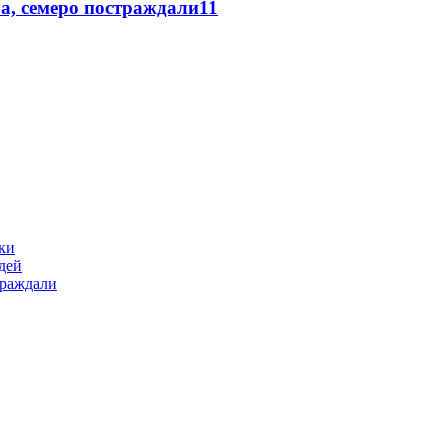
а, семеро постраждали
11
ики
дей
траждали