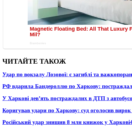
ЧИТАЙТЕ ТАКОЖ
Удар по вокзалу Лозової: є загиблі та важкопора
РФ вдарила Бандероллю по Харкову: постраждал
У Харкові дев’ять постраждалих в ДТП з автобус
Коригував удари по Харкову: суд оголосив вирок
Російський удар знищив 8 млн книжок у Харкові