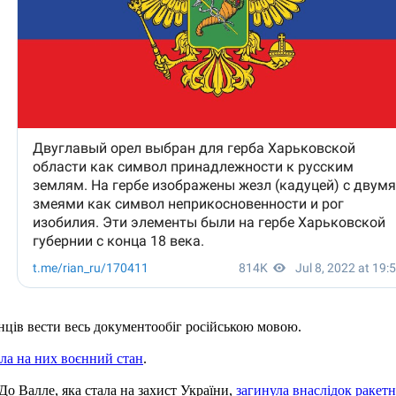
ців вести весь документообіг російською мовою.
ла на них воєнний стан
.
До Валле, яка стала на захист України,
загинула внаслідок ракетн