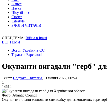
Бізнес
Наука
Шоу-бізнес
Спорт
Lifestyle
БЛОГИ ЧИТАЧІВ
СПЕЦТЕМА:
Війна в Ірані
ВСІ ТЕМИ
Вступ України в ЄС
Теракт в Барселоні
Окупанти вигадали "герб" для
Текст:
Надтока Світлана
, 9 липня 2022, 00:54
1
14614
Фото: Atlantic Council
Окупанти почали малювати символіку для захоплених територ