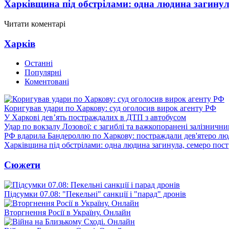
Харківщина під обстрілами: одна людина загинул
Читати коментарі
Харків
Останні
Популярні
Коментовані
Коригував удари по Харкову: суд оголосив вирок агенту РФ
У Харкові дев’ять постраждалих в ДТП з автобусом
Удар по вокзалу Лозової: є загиблі та важкопоранені залізничн
РФ вдарила Бандероллю по Харкову: постраждали дев'ятеро лю
Харківщина під обстрілами: одна людина загинула, семеро пос
Сюжети
Підсумки 07.08: "Пекельні" санкції і "парад" дронів
Вторгнення Росії в Україну. Онлайн