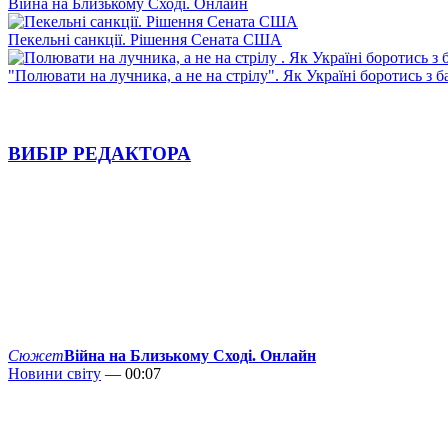
Війна на Близькому Сході. Онлайн
Пекельні санкції. Рішення Сената США
"Полювати на лучника, а не на стрілу". Як Україні боротись з 
ВИБІР РЕДАКТОРА
Сюжет
Війна на Близькому Сході. Онлайн
Новини світу
— 00:07