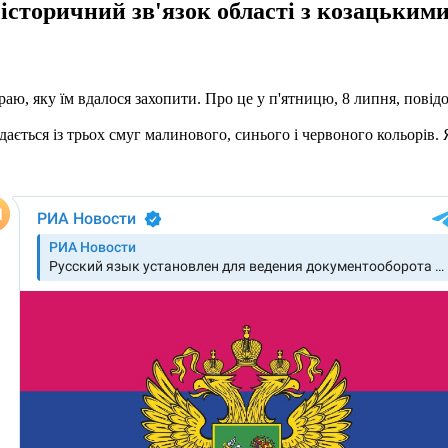
 "історичний зв'язок області з козацьки
краю, яку їм вдалося захопити. Про це у п'ятницю, 8 липня, пові
дається із трьох смуг малинового, синього і червоного кольорів. 