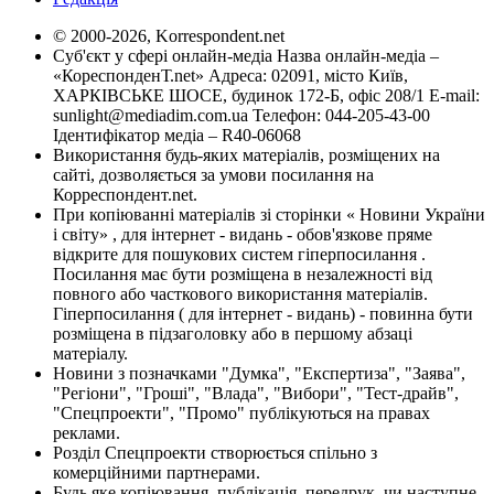
© 2000-2026, Korrespondent.net
Суб'єкт у сфері онлайн-медіа Назва онлайн-медіа –
«КореспонденТ.net» Адреса: 02091, місто Київ,
ХАРКІВСЬКЕ ШОСЕ, будинок 172-Б, офіс 208/1 E-mail:
sunlight@mediadim.com.ua
Телефон: 044-205-43-00
Ідентифікатор медіа – R40-06068
Використання будь-яких матеріалів, розміщених на
сайті, дозволяється за умови посилання на
Корреспондент.net.
При копіюванні матеріалів зі сторінки « Новини України
і світу» , для інтернет - видань - обов'язкове пряме
відкрите для пошукових систем гіперпосилання .
Посилання має бути розміщена в незалежності від
повного або часткового використання матеріалів.
Гіперпосилання ( для інтернет - видань) - повинна бути
розміщена в підзаголовку або в першому абзаці
матеріалу.
Новини з позначками "Думка", "Експертиза", "Заява",
"Регіони", "Гроші", "Влада", "Вибори", "Тест-драйв",
"Спецпроекти", "Промо" публікуються на правах
реклами.
Розділ Спецпроекти створюється спільно з
комерційними партнерами.
Будь яке копіювання, публікація, передрук, чи наступне