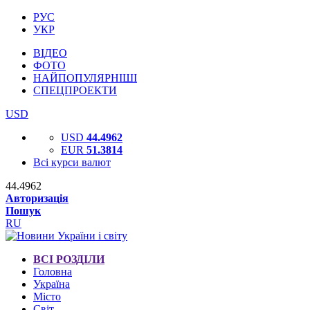
РУС
УКР
ВІДЕО
ФОТО
НАЙПОПУЛЯРНІШІ
СПЕЦПРОЕКТИ
USD
USD
44.4962
EUR
51.3814
Всі курси валют
44.4962
Авторизація
Пошук
RU
ВСІ РОЗДІЛИ
Головна
Україна
Місто
Світ