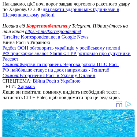
Нагадаємо, цієї ночі ворог завдав чергового ракетного удару
по Харкову. О 3.30
дві ракети вдарили між будинками в
Шевченківському районі
.
Новини від
Корреспондент.net
у Telegram. Підписуйтесь на
наш канал
https://t.me/korrespondentnet
Читайте Korrespondent.net в Google News
Війна Росії з Україною
Радбез ООН обговорить українців у російському полоні
РФ прискорює аналог Starlink: ГУР розповіло про супутники
Рассвет
Сюжет
Жертви та поранені. Чергова робота ППО Росії
РФ найбільше атакує на двох напрямках - Генштаб
Сюжет
Вторгнення Росії в Україну. Онлайн
СПЕЦТЕМА:
Війна Росії з Україною
ТЕГИ:
Харьков
Якщо ви помітили помилку, виділіть необхідний текст і
натисніть Ctrl + Enter, щоб повідомити про це редакцію.