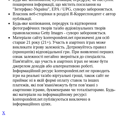
поширення інформації, що містить посилання на
"Інтерфакс-Україна", EPA / UPG, суворо забороняється.
Власник веб-сторінки в розділі Я-Корреспондент є автор
публікації.
Будь-яке копіювання, передрук та відтворення
фотографічних творів та/або аудіовізуальних творів
правовласника Getty Images - суворо забороняється.
Матеріали сайту korrespondent.net призначені для осіб
старше 21 року (21+). Участь в азартних іграх може
викликати ігрову залежність. Дотримуйтесь правил
(принципів) відповідальної гри. При виявленні перших
ознак залежності негайно зверніться до спеціаліста.
Пам'ятайте, що участь в азартних іграх не може бути
джерелом доходів або альтернативою роботі.
Інформаційний ресурс korrespondent.net не проводить
ігри на реальні та/або віртуальні гроші, також сайт не
приймає ні в якій формі оплату ставок та інших
платежів, які пов’язані/можуть бути пов’язані з
азартними іграми, букмекерами чи тоталізаторами. Будь-
які матеріали на інформаційному ресурсі
korrespondent.net публікуються виключно в
інформаційних цілях.
X