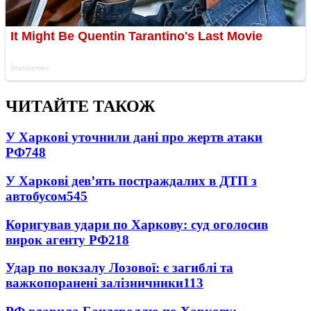
ЧИТАЙТЕ ТАКОЖ
У Харкові уточнили дані про жертв атаки
РФ
748
У Харкові дев’ять постраждалих в ДТП з
автобусом
545
Коригував удари по Харкову: суд оголосив
вирок агенту РФ
218
Удар по вокзалу Лозової: є загиблі та
важкопоранені залізничники
113