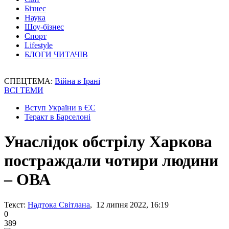
Бізнес
Наука
Шоу-бізнес
Спорт
Lifestyle
БЛОГИ ЧИТАЧІВ
СПЕЦТЕМА:
Війна в Ірані
ВСІ ТЕМИ
Вступ України в ЄС
Теракт в Барселоні
Унаслідок обстрілу Харкова
постраждали чотири людини
– ОВА
Текст:
Надтока Світлана
, 12 липня 2022, 16:19
0
389