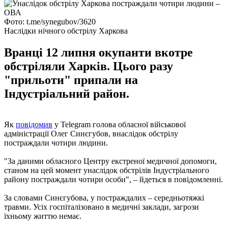
Фото: t.me/synegubov/3620
Наслідки нічного обстрілу Харкова
Вранці 12 липня окупанти вкотре
обстріляли Харків. Цього разу
"прильоти" припали на
Індустріальний район.
Як
повідомив
у Telegram голова обласної військової
адміністрації Олег Синєгубов, внаслідок обстрілу
постраждали чотири людини.
"За даними обласного Центру екстреної медичної допомоги,
станом на цей момент унаслідок обстрілів Індустріального
району постраждали чотири особи", – йдеться в повідомленні.
За словами Синєгубова, у постраждалих – середньотяжкі
травми. Усіх госпіталізовано в медичні заклади, загрози
їхньому життю немає.