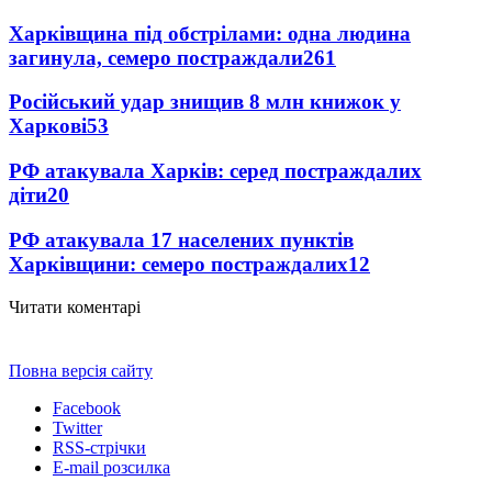
Харківщина під обстрілами: одна людина
загинула, семеро постраждали
261
Російський удар знищив 8 млн книжок у
Харкові
53
РФ атакувала Харків: серед постраждалих
діти
20
РФ атакувала 17 населених пунктів
Харківщини: семеро постраждалих
12
Читати коментарі
Повна версія сайту
Facebook
Twitter
RSS-стрічки
E-mail розсилка