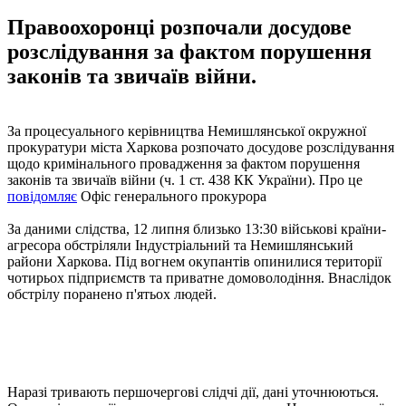
Правоохоронці розпочали досудове
розслідування за фактом порушення
законів та звичаїв війни.
За процесуального керівництва Немишлянської окружної
прокуратури міста Харкова розпочато досудове розслідування
щодо кримінального провадження за фактом порушення
законів та звичаїв війни (ч. 1 ст. 438 КК України). Про це
повідомляє
Офіс генерального прокурора
За даними слідства, 12 липня близько 13:30 військові країни-
агресора обстріляли Індустріальний та Немишлянський
райони Харкова. Під вогнем окупантів опинилися території
чотирьох підприємств та приватне домоволодіння. Внаслідок
обстрілу поранено п'ятьох людей.
Наразі тривають першочергові слідчі дії, дані уточнюються.