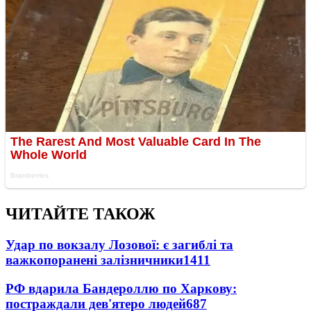
ЧИТАЙТЕ ТАКОЖ
Удар по вокзалу Лозової: є загиблі та
важкопоранені залізничники
1411
РФ вдарила Бандероллю по Харкову:
постраждали дев'ятеро людей
687