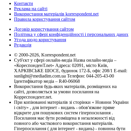
Контакти
Реклама на сайті
Використання матеріалів korrespondent.net
Правила користування сайтом
Договір користування сайтом
Політика у сфері конфіденційності і персональних даних
Угода щодо користування
Редакція
© 2000-2026, Korrespondent.net
Суб'єкт у сфері онлайн-медіа Назва онлайн-медіа –
«КореспонденТ.net» Адреса: 02091, місто Київ,
ХАРКІВСЬКЕ ШОСЕ, будинок 172-Б, офіс 208/1 E-mail:
sunlight@mediadim.com.ua
Телефон: 044-205-43-00
Ідентифікатор медіа – R40-06068
Використання будь-яких матеріалів, розміщених на
сайті, дозволяється за умови посилання на
Корреспондент.net.
При копіюванні матеріалів зі сторінки « Новини України
і світу» , для інтернет - видань - обов'язкове пряме
відкрите для пошукових систем гіперпосилання .
Посилання має бути розміщена в незалежності від
повного або часткового використання матеріалів.
Гіперпосилання ( для інтернет - видань) - повинна бути