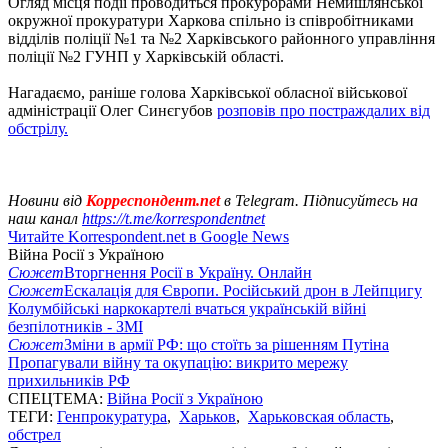
Огляд місця події проводиться прокурорами Немишлянської
окружної прокуратури Харкова спільно із співробітниками
відділів поліції №1 та №2 Харківського районного управління
поліції №2 ГУНП у Харківській області.
Нагадаємо, раніше голова Харківської обласної військової
адміністрації Олег Синєгубов
розповів про постраждалих від
обстрілу.
Новини від
Корреспондент.net
в Telegram. Підписуйтесь на
наш канал
https://t.me/korrespondentnet
Читайте Korrespondent.net в Google News
Війна Росії з Україною
Сюжет
Вторгнення Росії в Україну. Онлайн
Сюжет
Ескалація для Європи. Російський дрон в Лейпцигу
Колумбійські наркокартелі вчаться українській війні
безпілотників - ЗМІ
Сюжет
Зміни в армії РФ: що стоїть за рішенням Путіна
Пропагували війну та окупацію: викрито мережу
прихильників РФ
СПЕЦТЕМА:
Війна Росії з Україною
ТЕГИ:
Генпрокуратура
,
Харьков
,
Харьковская область
,
обстрел