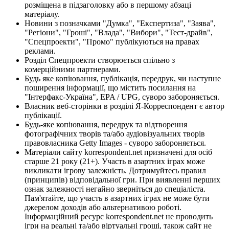
розміщена в підзаголовку або в першому абзаці
матеріалу.
Новини з позначками "Думка", "Експертиза", "Заява",
"Регіони", "Гроші", "Влада", "Вибори", "Тест-драйв",
"Спецпроекти", "Промо" публікуються на правах
реклами.
Розділ Спецпроекти створюється спільно з
комерційними партнерами.
Будь яке копіювання, публікація, передрук, чи наступне
поширення інформації, що містить посилання на
"Інтерфакс-Україна", EPA / UPG, суворо забороняється.
Власник веб-сторінки в розділі Я-Корреспондент є автор
публікації.
Будь-яке копіювання, передрук та відтворення
фотографічних творів та/або аудіовізуальних творів
правовласника Getty Images - суворо забороняється.
Матеріали сайту korrespondent.net призначені для осіб
старше 21 року (21+). Участь в азартних іграх може
викликати ігрову залежність. Дотримуйтесь правил
(принципів) відповідальної гри. При виявленні перших
ознак залежності негайно зверніться до спеціаліста.
Пам'ятайте, що участь в азартних іграх не може бути
джерелом доходів або альтернативою роботі.
Інформаційний ресурс korrespondent.net не проводить
ігри на реальні та/або віртуальні гроші, також сайт не