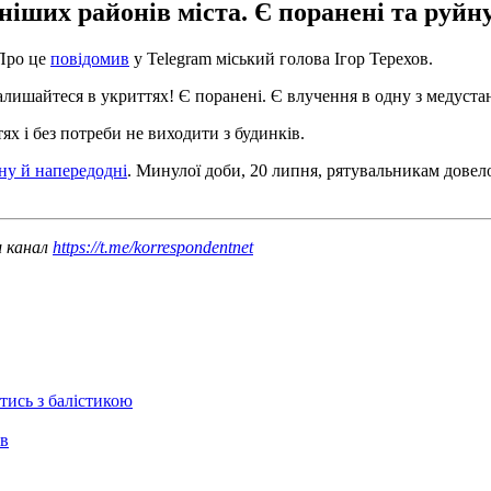
еніших районів міста. Є поранені та руйн
 Про це
повідомив
у Telegram міський голова Ігор Терехов.
алишайтеся в укриттях! Є поранені. Є влучення в одну з медустан
х і без потреби не виходити з будинків.
ну й напередодні
. Минулої доби, 20 липня, рятувальникам довело
ш канал
https://t.me/korrespondentnet
отись з балістикою
ів