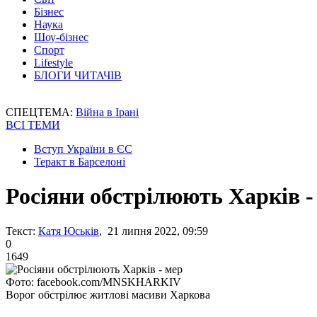
Бізнес
Наука
Шоу-бізнес
Спорт
Lifestyle
БЛОГИ ЧИТАЧІВ
СПЕЦТЕМА:
Війна в Ірані
ВСІ ТЕМИ
Вступ України в ЄС
Теракт в Барселоні
Росіяни обстрілюють Харків -
Текст:
Катя Юськів
, 21 липня 2022, 09:59
0
1649
Фото: facebook.com/MNSKHARKIV
Ворог обстрілює житлові масиви Харкова