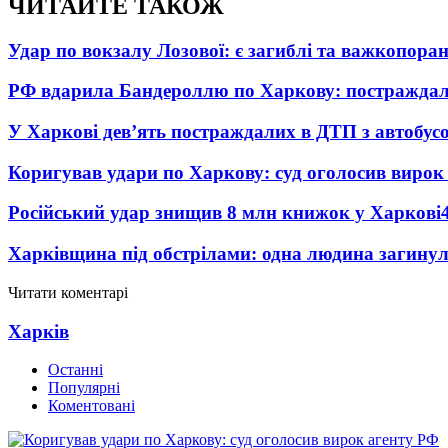
ЧИТАЙТЕ ТАКОЖ
Удар по вокзалу Лозової: є загиблі та важкопора
РФ вдарила Бандероллю по Харкову: постраждал
У Харкові дев’ять постраждалих в ДТП з автобус
Коригував удари по Харкову: суд оголосив вирок
Російський удар знищив 8 млн книжок у Харкові
Харківщина під обстрілами: одна людина загинул
Читати коментарі
Харків
Останні
Популярні
Коментовані