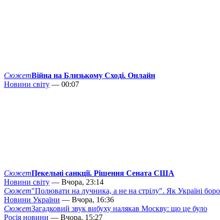
Сюжет
Війна на Близькому Сході. Онлайн
Новини світу
— 00:07
Сюжет
Пекельні санкції. Рішення Сената США
Новини світу
— Вчора, 23:14
Сюжет
"Полювати на лучника, а не на стрілу". Як Україні бор
Новини України
— Вчора, 16:36
Сюжет
Загадковий звук вибуху налякав Москву: що це було
Росія новини
— Вчора, 15:27