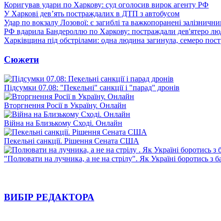
Коригував удари по Харкову: суд оголосив вирок агенту РФ
У Харкові дев’ять постраждалих в ДТП з автобусом
Удар по вокзалу Лозової: є загиблі та важкопоранені залізничн
РФ вдарила Бандероллю по Харкову: постраждали дев'ятеро лю
Харківщина під обстрілами: одна людина загинула, семеро пос
Сюжети
Підсумки 07.08: "Пекельні" санкції і "парад" дронів
Вторгнення Росії в Україну. Онлайн
Війна на Близькому Сході. Онлайн
Пекельні санкції. Рішення Сената США
"Полювати на лучника, а не на стрілу". Як Україні боротись з 
ВИБІР РЕДАКТОРА