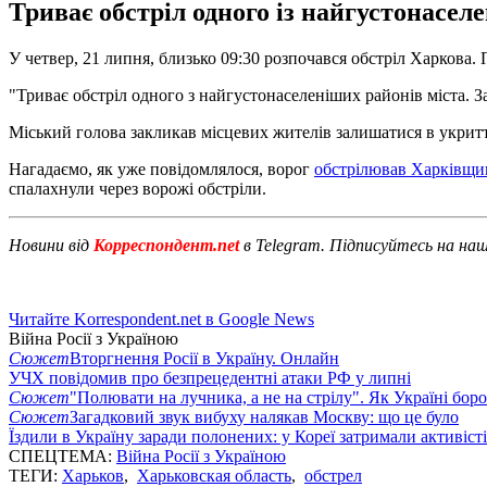
Триває обстріл одного із найгустонасел
У четвер, 21 липня, близько 09:30 розпочався обстріл Харкова.
"Триває обстріл одного з найгустонаселеніших районів міста. З
Міський голова закликав місцевих жителів залишатися в укриття
Нагадаємо, як уже повідомлялося, ворог
обстрілював Харківщи
спалахнули через ворожі обстріли.
Новини від
Корреспондент.net
в Telegram. Підписуйтесь на на
Читайте Korrespondent.net в Google News
Війна Росії з Україною
Сюжет
Вторгнення Росії в Україну. Онлайн
УЧХ повідомив про безпрецедентні атаки РФ у липні
Сюжет
"Полювати на лучника, а не на стрілу". Як Україні бор
Сюжет
Загадковий звук вибуху налякав Москву: що це було
Їздили в Україну заради полонених: у Кореї затримали активіст
СПЕЦТЕМА:
Війна Росії з Україною
ТЕГИ:
Харьков
,
Харьковская область
,
обстрел