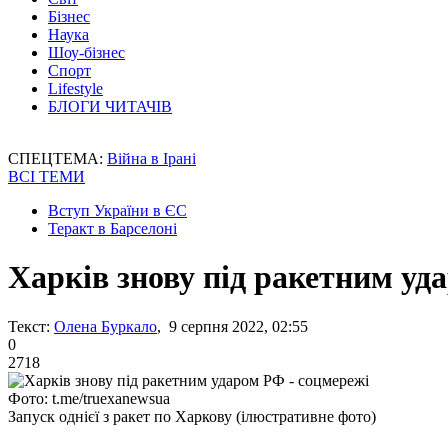
Бізнес
Наука
Шоу-бізнес
Спорт
Lifestyle
БЛОГИ ЧИТАЧІВ
СПЕЦТЕМА:
Війна в Ірані
ВСІ ТЕМИ
Вступ України в ЄС
Теракт в Барселоні
Харків знову під ракетним уд
Текст:
Олена Буркало
, 9 серпня 2022, 02:55
0
2718
Фото: t.me/truexanewsua
Запуск однієї з ракет по Харкову (ілюстративне фото)