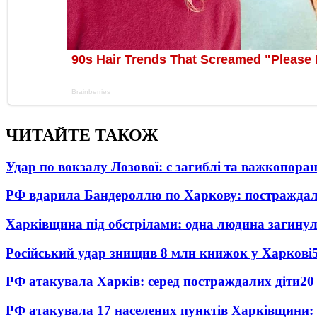
ЧИТАЙТЕ ТАКОЖ
Удар по вокзалу Лозової: є загиблі та важкопора
РФ вдарила Бандероллю по Харкову: постраждал
Харківщина під обстрілами: одна людина загинул
Російський удар знищив 8 млн книжок у Харкові
РФ атакувала Харків: серед постраждалих діти
20
РФ атакувала 17 населених пунктів Харківщини: