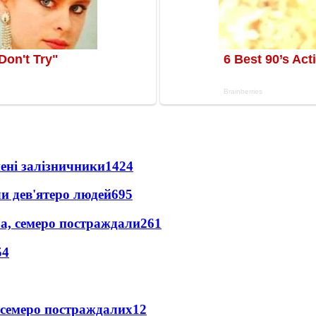
нені залізничники
1424
и дев'ятеро людей
695
а, семеро постраждали
261
54
 семеро постраждалих
12