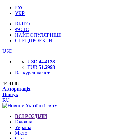
РУС
УКР
ВІДЕО
ФОТО
НАЙПОПУЛЯРНІШІ
СПЕЦПРОЕКТИ
USD
USD
44.4138
EUR
51.2998
Всі курси валют
44.4138
Авторизація
Пошук
RU
ВСІ РОЗДІЛИ
Головна
Україна
Місто
Світ