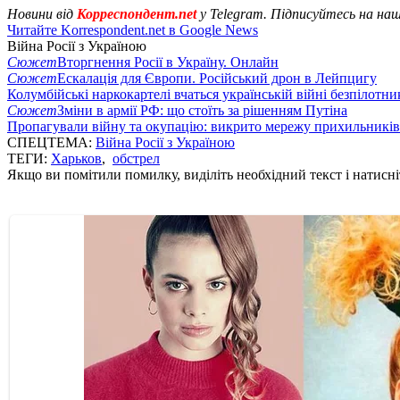
Новини від
Корреспондент.net
у Telegram. Підписуйтесь на на
Читайте Korrespondent.net в Google News
Війна Росії з Україною
Сюжет
Вторгнення Росії в Україну. Онлайн
Сюжет
Ескалація для Європи. Російський дрон в Лейпцигу
Колумбійські наркокартелі вчаться українській війні безпілотни
Сюжет
Зміни в армії РФ: що стоїть за рішенням Путіна
Пропагували війну та окупацію: викрито мережу прихильникі
СПЕЦТЕМА:
Війна Росії з Україною
ТЕГИ:
Харьков
,
обстрел
Якщо ви помітили помилку, виділіть необхідний текст і натисніт