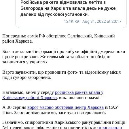
Попередньо армія РФ обстрілює Салтівський, Київський
район Харкова.
Більш детальної інформації про вибухи офіційні джерела поки
що не розкривали. Жителям міста та області необхідно
залишатися у укриттях.
Варто зауважити, що проводити фото- та відеозйомку місця
події суворо заборонено.
Нагадаємо, вночі у середу
російська ракета впала у
Київському районі Харкова
, викликавши пожежі.
А 30 серпня
ворог масово обстріляв центр Харкова
із САУ
Піон. За останніми даними, загинули п'ятеро людей.
Зазначимо, співробітники Харківського райуправління поліції
№1 перевіряють інформацію про причетність до
пропаганди