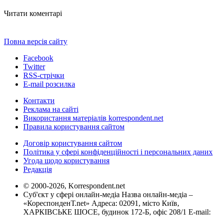
Читати коментарі
Повна версія сайту
Facebook
Twitter
RSS-стрічки
E-mail розсилка
Контакти
Реклама на сайті
Використання матеріалів korrespondent.net
Правила користування сайтом
Договір користування сайтом
Політика у сфері конфіденційності і персональних даних
Угода щодо користування
Редакція
© 2000-2026, Korrespondent.net
Суб'єкт у сфері онлайн-медіа Назва онлайн-медіа –
«КореспонденТ.net» Адреса: 02091, місто Київ,
ХАРКІВСЬКЕ ШОСЕ, будинок 172-Б, офіс 208/1 E-mail: