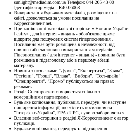
sunlight@mediadim.com.ua
Телефон: 044-205-43-00
Ідентифікатор медіа – R40-06068
Використання будь-яких матеріалів, розміщених на
сайті, дозволяється за умови посилання на
Корреспондент.net.
При копіюванні матеріалів зі сторінки « Новини України
і світу» , для інтернет - видань - обов'язкове пряме
відкрите для пошукових систем гіперпосилання .
Посилання має бути розміщена в незалежності від
повного або часткового використання матеріалів.
Гіперпосилання ( для інтернет - видань) - повинна бути
розміщена в підзаголовку або в першому абзаці
матеріалу.
Новини з позначками "Думка", "Експертиза", "Заява",
"Регіони", "Гроші", "Влада", "Вибори", "Тест-драйв",
"Спецпроекти", "Промо" публікуються на правах
реклами.
Розділ Спецпроекти створюється спільно з
комерційними партнерами.
Будь яке копіювання, публікація, передрук, чи наступне
поширення інформації, що містить посилання на
"Інтерфакс-Україна", EPA / UPG, суворо забороняється.
Власник веб-сторінки в розділі Я-Корреспондент є автор
публікації.
Будь-яке копіювання, передрук та відтворення