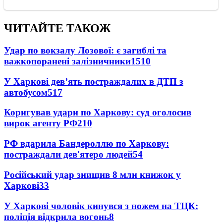
ЧИТАЙТЕ ТАКОЖ
Удар по вокзалу Лозової: є загиблі та
важкопоранені залізничники
1510
У Харкові дев’ять постраждалих в ДТП з
автобусом
517
Коригував удари по Харкову: суд оголосив
вирок агенту РФ
210
РФ вдарила Бандероллю по Харкову:
постраждали дев'ятеро людей
54
Російський удар знищив 8 млн книжок у
Харкові
33
У Харкові чоловік кинувся з ножем на ТЦК:
поліція відкрила вогонь
8