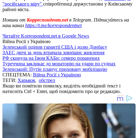
"російського міру"
співробітниці держустанови у Київському
районі міста.
Новини от
Корреспондент.net
в Telegram. Підписуйтесь на
наш канал
https://t.me/korrespondentnet
Читайте Korrespondent.net в Google News
Війна Росії з Україною
Зеленський оцінив гарантії США і долю Донбасу
ЗАЕС двічі за день втрачала зовнішнє живлення
РФ скинула на Ізюм КАБи: семеро поранених
Туреччина закликає до мораторію на удари по суднах
Зеленський: Путін планує приховану мобілізацію
СПЕЦТЕМА:
Війна Росії з Україною
ТЕГИ:
Харьков
,
обстрел
Якщо ви помітили помилку, виділіть необхідний текст і
натисніть Ctrl + Enter, щоб повідомити про це редакцію.