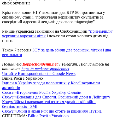
сімох окупантів.
Крім того, воїни НГУ захопили два БТР-80 противника у
справному стані і "подякували керівництву окупантів за
своєрідний адресний ленд-ліз для свого підрозділу".
Раніше українські захисники на Слобожанщині
"приземлили"
черговий ворожий літак
і показали стовп чорного диму від
нього.
Також 7 вересня
ЗСУ за день збили два російські літаки і два
вертольоти
.
Новини від
Корреспондент.net
у Telegram. Підписуйтесь на
наш канал
https://t.me/korrespondentnet
Читайте Korrespondent.net в Google News
Війна Росії з Україною
Їздили в Україну заради полонених: у Кореї затримали
активістів
Сюжет
Вторгнення Росії в Україну. Онлайн
Сюжет
Ескалація для Європи. Російський дрон в Лейпцигу
Колумбійські наркокартелі вчаться українській війні
безпілотників - ЗМІ
Сюжет
Зміни в армії РФ: що стоїть за рішенням Путіна
СПЕЦТЕМА:
Війна Росії з Україною