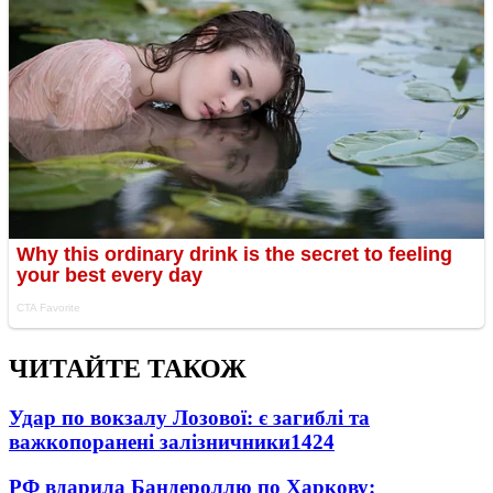
ЧИТАЙТЕ ТАКОЖ
Удар по вокзалу Лозової: є загиблі та
важкопоранені залізничники
1424
РФ вдарила Бандероллю по Харкову: