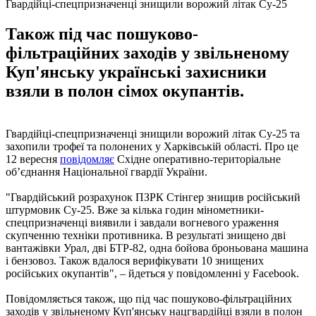
Гвардійці-спецпризначенці знищили ворожий літак Су-25
Також під час пошуково-
фільтраційних заходів у звільненому
Куп'янську українські захисники
взяли в полон сімох окупантів.
Гвардійці-спецпризначенці знищили ворожий літак Су-25 та
захопили трофеї та полонених у Харківській області. Про це
12 вересня
повідомляє
Східне оперативно-територіальне
об’єднання Національної гвардії України.
"Гвардійський розрахунок ПЗРК Стінгер знищив російський
штурмовик Су-25. Вже за кілька годин мінометники-
спецпризначенці виявили і завдали вогневого ураження
скупченню техніки противника. В результаті знищено дві
вантажівки Урал, дві БТР-82, одна бойова броньована машина
і бензовоз. Також вдалося верифікувати 10 знищених
російських окупантів", – йдеться у повідомленні у Facebook.
Повідомляється також, що під час пошуково-фільтраційних
заходів у звільненому Куп'янську нацгвардійці взяли в полон