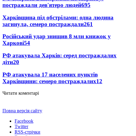
постраждали дев'ятеро людей
695
Харківщина під обстрілами: одна людина
загинула, семеро постраждали
261
Російський удар знищив 8 млн книжок у
Харкові
54
РФ атакувала Харків: серед постраждалих
діти
20
РФ атакувала 17 населених пунктів
Харківщини: семеро постраждалих
12
Читати коментарі
Повна версія сайту
Facebook
Twitter
RSS-стрічки