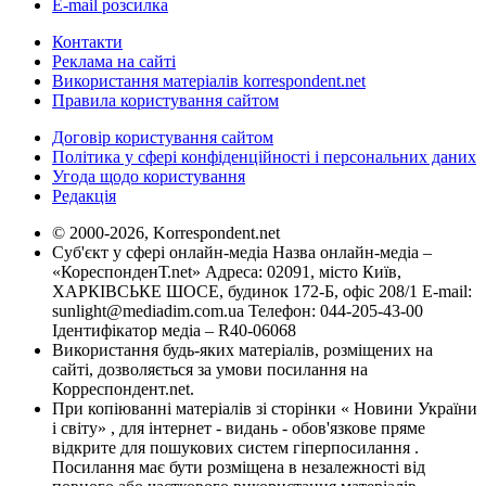
E-mail розсилка
Контакти
Реклама на сайті
Використання матеріалів korrespondent.net
Правила користування сайтом
Договір користування сайтом
Політика у сфері конфіденційності і персональних даних
Угода щодо користування
Редакція
© 2000-2026, Korrespondent.net
Суб'єкт у сфері онлайн-медіа Назва онлайн-медіа –
«КореспонденТ.net» Адреса: 02091, місто Київ,
ХАРКІВСЬКЕ ШОСЕ, будинок 172-Б, офіс 208/1 E-mail:
sunlight@mediadim.com.ua
Телефон: 044-205-43-00
Ідентифікатор медіа – R40-06068
Використання будь-яких матеріалів, розміщених на
сайті, дозволяється за умови посилання на
Корреспондент.net.
При копіюванні матеріалів зі сторінки « Новини України
і світу» , для інтернет - видань - обов'язкове пряме
відкрите для пошукових систем гіперпосилання .
Посилання має бути розміщена в незалежності від