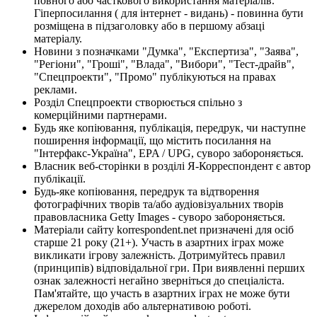
повного або часткового використання матеріалів.
Гіперпосилання ( для інтернет - видань) - повинна бути
розміщена в підзаголовку або в першому абзаці
матеріалу.
Новини з позначками "Думка", "Експертиза", "Заява",
"Регіони", "Гроші", "Влада", "Вибори", "Тест-драйв",
"Спецпроекти", "Промо" публікуються на правах
реклами.
Розділ Спецпроекти створюється спільно з
комерційними партнерами.
Будь яке копіювання, публікація, передрук, чи наступне
поширення інформації, що містить посилання на
"Інтерфакс-Україна", EPA / UPG, суворо забороняється.
Власник веб-сторінки в розділі Я-Корреспондент є автор
публікації.
Будь-яке копіювання, передрук та відтворення
фотографічних творів та/або аудіовізуальних творів
правовласника Getty Images - суворо забороняється.
Матеріали сайту korrespondent.net призначені для осіб
старше 21 року (21+). Участь в азартних іграх може
викликати ігрову залежність. Дотримуйтесь правил
(принципів) відповідальної гри. При виявленні перших
ознак залежності негайно зверніться до спеціаліста.
Пам'ятайте, що участь в азартних іграх не може бути
джерелом доходів або альтернативою роботі.