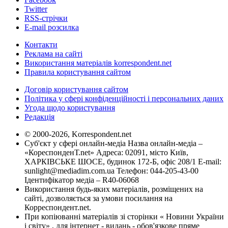
Twitter
RSS-стрічки
E-mail розсилка
Контакти
Реклама на сайті
Використання матеріалів korrespondent.net
Правила користування сайтом
Договір користування сайтом
Політика у сфері конфіденційності і персональних даних
Угода щодо користування
Редакція
© 2000-2026, Korrespondent.net
Суб'єкт у сфері онлайн-медіа Назва онлайн-медіа –
«КореспонденТ.net» Адреса: 02091, місто Київ,
ХАРКІВСЬКЕ ШОСЕ, будинок 172-Б, офіс 208/1 E-mail:
sunlight@mediadim.com.ua
Телефон: 044-205-43-00
Ідентифікатор медіа – R40-06068
Використання будь-яких матеріалів, розміщених на
сайті, дозволяється за умови посилання на
Корреспондент.net.
При копіюванні матеріалів зі сторінки « Новини України
і світу» , для інтернет - видань - обов'язкове пряме