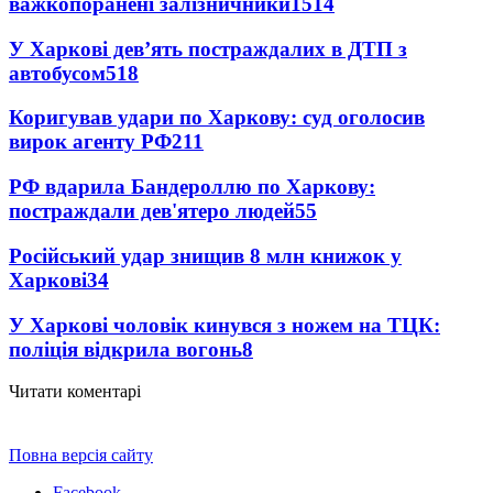
важкопоранені залізничники
1514
У Харкові дев’ять постраждалих в ДТП з
автобусом
518
Коригував удари по Харкову: суд оголосив
вирок агенту РФ
211
РФ вдарила Бандероллю по Харкову:
постраждали дев'ятеро людей
55
Російський удар знищив 8 млн книжок у
Харкові
34
У Харкові чоловік кинувся з ножем на ТЦК:
поліція відкрила вогонь
8
Читати коментарі
Повна версія сайту
Facebook