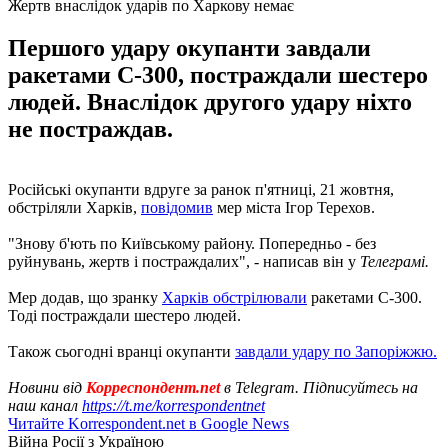
Жертв внаслідок ударів по Харкову немає
Першого удару окупанти завдали
ракетами С-300, постраждали шестеро
людей. Внаслідок другого удару ніхто
не постраждав.
Російські окупанти вдруге за ранок п'ятниці, 21 жовтня,
обстріляли Харків,
повідомив
мер міста Ігор Терехов.
"Знову б'ють по Київському району. Попередньо - без
руйнувань, жертв і постраждалих", - написав він у
Телеграмі.
Мер додав, що зранку
Харків обстрілювали
ракетами С-300.
Тоді постраждали шестеро людей.
Також сьогодні вранці окупанти
завдали удару по Запоріжжю.
Новини від
Корреспондент.net
в Telegram. Підписуйтесь на
наш канал
https://t.me/korrespondentnet
Читайте Korrespondent.net в Google News
Війна Росії з Україною