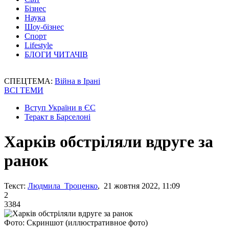
Бізнес
Наука
Шоу-бізнес
Спорт
Lifestyle
БЛОГИ ЧИТАЧІВ
СПЕЦТЕМА:
Війна в Ірані
ВСІ ТЕМИ
Вступ України в ЄС
Теракт в Барселоні
Харків обстріляли вдруге за
ранок
Текст:
Людмила Троценко
, 21 жовтня 2022, 11:09
2
3384
Фото: Скриншот (иллюстративное фото)