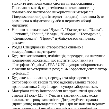
відкрите для пошукових систем гіперпосилання .
Посилання має бути розміщена в незалежності від
повного або часткового використання матеріалів.
Гіперпосилання ( для інтернет - видань) - повинна бути
розміщена в підзаголовку або в першому абзаці
матеріалу.
Новини з позначками "Думка", "Експертиза", "Заява",
"Регіони", "Гроші", "Влада", "Вибори", "Тест-драйв",
"Спецпроекти", "Промо" публікуються на правах
реклами.
Розділ Спецпроекти створюється спільно з
комерційними партнерами.
Будь яке копіювання, публікація, передрук, чи наступне
поширення інформації, що містить посилання на
"Інтерфакс-Україна", EPA / UPG, суворо забороняється.
Власник веб-сторінки в розділі Я-Корреспондент є автор
публікації.
Будь-яке копіювання, передрук та відтворення
фотографічних творів та/або аудіовізуальних творів
правовласника Getty Images - суворо забороняється.
Матеріали сайту korrespondent.net призначені для осіб
старше 21 року (21+). Участь в азартних іграх може
викликати ігрову залежність. Дотримуйтесь правил
(принципів) відповідальної гри. При виявленні перших
ознак залежності негайно зверніться до спеціаліста.