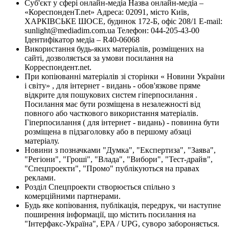
Суб'єкт у сфері онлайн-медіа Назва онлайн-медіа –
«КореспонденТ.net» Адреса: 02091, місто Київ,
ХАРКІВСЬКЕ ШОСЕ, будинок 172-Б, офіс 208/1 E-mail:
sunlight@mediadim.com.ua
Телефон: 044-205-43-00
Ідентифікатор медіа – R40-06068
Використання будь-яких матеріалів, розміщених на
сайті, дозволяється за умови посилання на
Корреспондент.net.
При копіюванні матеріалів зі сторінки « Новини України
і світу» , для інтернет - видань - обов'язкове пряме
відкрите для пошукових систем гіперпосилання .
Посилання має бути розміщена в незалежності від
повного або часткового використання матеріалів.
Гіперпосилання ( для інтернет - видань) - повинна бути
розміщена в підзаголовку або в першому абзаці
матеріалу.
Новини з позначками "Думка", "Експертиза", "Заява",
"Регіони", "Гроші", "Влада", "Вибори", "Тест-драйв",
"Спецпроекти", "Промо" публікуються на правах
реклами.
Розділ Спецпроекти створюється спільно з
комерційними партнерами.
Будь яке копіювання, публікація, передрук, чи наступне
поширення інформації, що містить посилання на
"Інтерфакс-Україна", EPA / UPG, суворо забороняється.