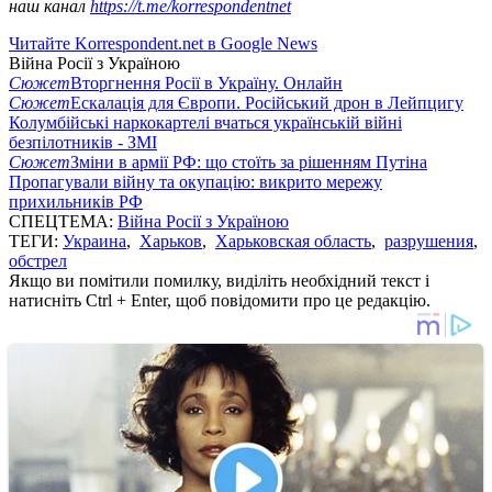
наш канал
https://t.me/korrespondentnet
Читайте Korrespondent.net в Google News
Війна Росії з Україною
Сюжет
Вторгнення Росії в Україну. Онлайн
Сюжет
Ескалація для Європи. Російський дрон в Лейпцигу
Колумбійські наркокартелі вчаться українській війні
безпілотників - ЗМІ
Сюжет
Зміни в армії РФ: що стоїть за рішенням Путіна
Пропагували війну та окупацію: викрито мережу
прихильників РФ
СПЕЦТЕМА:
Війна Росії з Україною
ТЕГИ:
Украина
,
Харьков
,
Харьковская область
,
разрушения
,
обстрел
Якщо ви помітили помилку, виділіть необхідний текст і
натисніть Ctrl + Enter, щоб повідомити про це редакцію.