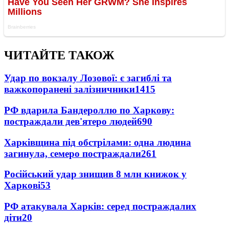
ЧИТАЙТЕ ТАКОЖ
Удар по вокзалу Лозової: є загиблі та
важкопоранені залізничники
1415
РФ вдарила Бандероллю по Харкову:
постраждали дев'ятеро людей
690
Харківщина під обстрілами: одна людина
загинула, семеро постраждали
261
Російський удар знищив 8 млн книжок у
Харкові
53
РФ атакувала Харків: серед постраждалих
діти
20