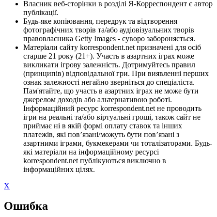
Власник веб-сторінки в розділі Я-Корреспондент є автор
публікації.
Будь-яке копіювання, передрук та відтворення
фотографічних творів та/або аудіовізуальних творів
правовласника Getty Images - суворо забороняється.
Матеріали сайту korrespondent.net призначені для осіб
старше 21 року (21+). Участь в азартних іграх може
викликати ігрову залежність. Дотримуйтесь правил
(принципів) відповідальної гри. При виявленні перших
ознак залежності негайно зверніться до спеціаліста.
Пам'ятайте, що участь в азартних іграх не може бути
джерелом доходів або альтернативою роботі.
Інформаційний ресурс korrespondent.net не проводить
ігри на реальні та/або віртуальні гроші, також сайт не
приймає ні в якій формі оплату ставок та інших
платежів, які пов’язані/можуть бути пов’язані з
азартними іграми, букмекерами чи тоталізаторами. Будь-
які матеріали на інформаційному ресурсі
korrespondent.net публікуються виключно в
інформаційних цілях.
X
Ошибка