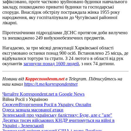
зафіксовано, проте частково зруйновано будинки навчального
закладу, пошкоджено приватні будинки та господарські
споруди. Внаслідок обстрілу постраждала жінка 1955 року
народження, яку госпіталізували до Чугуївської районної
лікарні.
Піротехнічними підрозділами ДСНС протягом доби вилучено
та знешкоджено 249 вибухонебезпечних предметів.
Нагадаємо, за три місяці деокупації Харківської області
ексгумовано останки понад 900 осіб. Встановлено 25 місць, де
відбувалися тортури та страти. З 24 лютого в області від рук
окупантів
загинули понад 1600 людей
, з них 74 дитини.
Новини від
Корреспондент.net
в Telegram. Підписуйтесь на
наш канал
https://t.me/korrespondentnet
Читайте Korrespondent.net в Google News
Війна Росії з Україною
Сюжет
Вторгнення Росії в Україну. Онлайн
Одеса зазнала масованої атаки
Зеленський про українську балістику: Буде, але є "але"
Десятки тисяч військових КНДР вчитимуться на війні в
Україні - Зеленський
Зеленський оцінив гарантії США і долю Донбасу