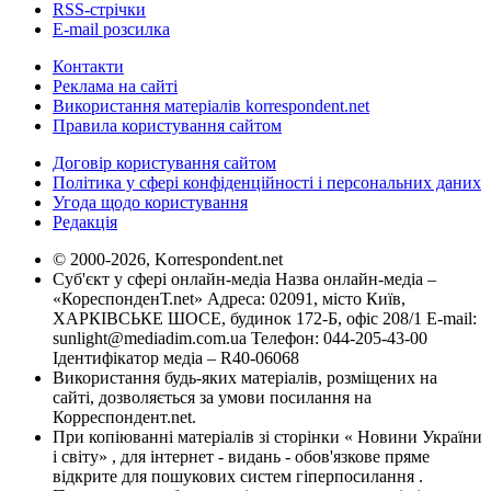
RSS-стрічки
E-mail розсилка
Контакти
Реклама на сайті
Використання матеріалів korrespondent.net
Правила користування сайтом
Договір користування сайтом
Політика у сфері конфіденційності і персональних даних
Угода щодо користування
Редакція
© 2000-2026, Korrespondent.net
Суб'єкт у сфері онлайн-медіа Назва онлайн-медіа –
«КореспонденТ.net» Адреса: 02091, місто Київ,
ХАРКІВСЬКЕ ШОСЕ, будинок 172-Б, офіс 208/1 E-mail:
sunlight@mediadim.com.ua
Телефон: 044-205-43-00
Ідентифікатор медіа – R40-06068
Використання будь-яких матеріалів, розміщених на
сайті, дозволяється за умови посилання на
Корреспондент.net.
При копіюванні матеріалів зі сторінки « Новини України
і світу» , для інтернет - видань - обов'язкове пряме
відкрите для пошукових систем гіперпосилання .