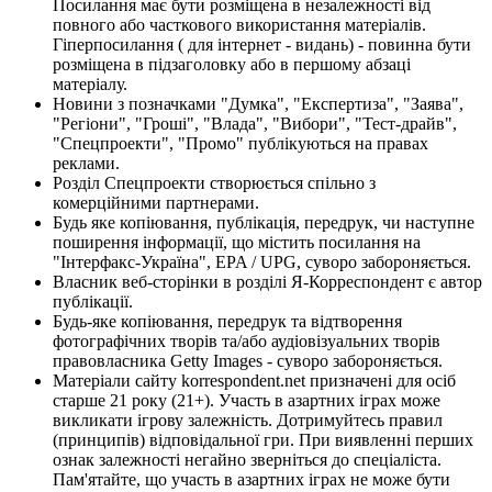
Посилання має бути розміщена в незалежності від
повного або часткового використання матеріалів.
Гіперпосилання ( для інтернет - видань) - повинна бути
розміщена в підзаголовку або в першому абзаці
матеріалу.
Новини з позначками "Думка", "Експертиза", "Заява",
"Регіони", "Гроші", "Влада", "Вибори", "Тест-драйв",
"Спецпроекти", "Промо" публікуються на правах
реклами.
Розділ Спецпроекти створюється спільно з
комерційними партнерами.
Будь яке копіювання, публікація, передрук, чи наступне
поширення інформації, що містить посилання на
"Інтерфакс-Україна", EPA / UPG, суворо забороняється.
Власник веб-сторінки в розділі Я-Корреспондент є автор
публікації.
Будь-яке копіювання, передрук та відтворення
фотографічних творів та/або аудіовізуальних творів
правовласника Getty Images - суворо забороняється.
Матеріали сайту korrespondent.net призначені для осіб
старше 21 року (21+). Участь в азартних іграх може
викликати ігрову залежність. Дотримуйтесь правил
(принципів) відповідальної гри. При виявленні перших
ознак залежності негайно зверніться до спеціаліста.
Пам'ятайте, що участь в азартних іграх не може бути