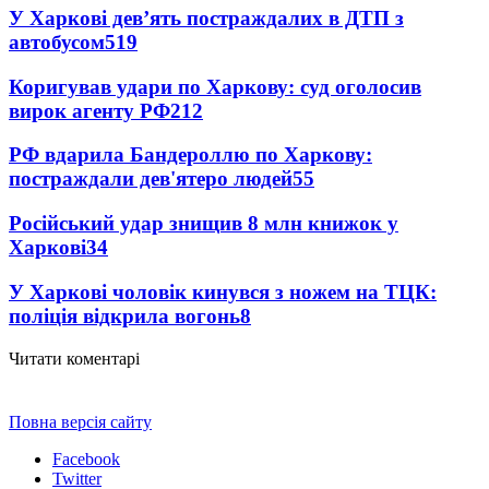
У Харкові дев’ять постраждалих в ДТП з
автобусом
519
Коригував удари по Харкову: суд оголосив
вирок агенту РФ
212
РФ вдарила Бандероллю по Харкову:
постраждали дев'ятеро людей
55
Російський удар знищив 8 млн книжок у
Харкові
34
У Харкові чоловік кинувся з ножем на ТЦК:
поліція відкрила вогонь
8
Читати коментарі
Повна версія сайту
Facebook
Twitter