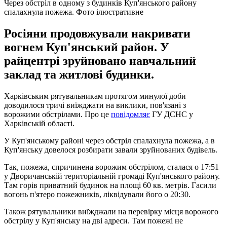
Через обстріл в одному з будинків Куп'янського району
спалахнула пожежа. Фото ілюстративне
Росіяни продовжували накривати
вогнем Куп'янський район. У
райцентрі зруйновано навчальний
заклад та житлові будинки.
Харківським рятувальникам протягом минулої доби
доводилося тричі виїжджати на виклики, пов'язані з
ворожими обстрілами. Про це
повідомляє
ГУ ДСНС у
Харківській області.
У Куп'янському районі через обстріл спалахнула пожежа, а в
Куп'янську довелося розбирати завали зруйнованих будівель.
Так, пожежа, спричинена ворожим обстрілом, сталася о 17:51
у Дворичанській територіальній громаді Куп'янського району.
Там горів приватний будинок на площі 60 кв. метрів. Гасили
вогонь п'ятеро пожежників, ліквідували його о 20:30.
Також рятувальники виїжджали на перевірку місця ворожого
обстрілу у Куп'янську на дві адреси. Там пожежі не