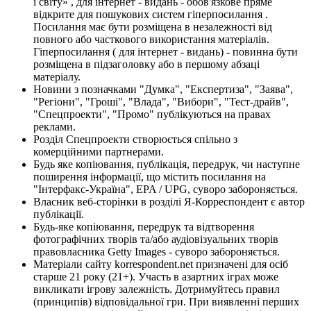
і світу» , для інтернет - видань - обов'язкове пряме
відкрите для пошукових систем гіперпосилання .
Посилання має бути розміщена в незалежності від
повного або часткового використання матеріалів.
Гіперпосилання ( для інтернет - видань) - повинна бути
розміщена в підзаголовку або в першому абзаці
матеріалу.
Новини з позначками "Думка", "Експертиза", "Заява",
"Регіони", "Гроші", "Влада", "Вибори", "Тест-драйв",
"Спецпроекти", "Промо" публікуються на правах
реклами.
Розділ Спецпроекти створюється спільно з
комерційними партнерами.
Будь яке копіювання, публікація, передрук, чи наступне
поширення інформації, що містить посилання на
"Інтерфакс-Україна", EPA / UPG, суворо забороняється.
Власник веб-сторінки в розділі Я-Корреспондент є автор
публікації.
Будь-яке копіювання, передрук та відтворення
фотографічних творів та/або аудіовізуальних творів
правовласника Getty Images - суворо забороняється.
Матеріали сайту korrespondent.net призначені для осіб
старше 21 року (21+). Участь в азартних іграх може
викликати ігрову залежність. Дотримуйтесь правил
(принципів) відповідальної гри. При виявленні перших