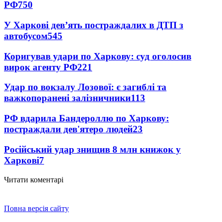
РФ
750
У Харкові дев’ять постраждалих в ДТП з
автобусом
545
Коригував удари по Харкову: суд оголосив
вирок агенту РФ
221
Удар по вокзалу Лозової: є загиблі та
важкопоранені залізничники
113
РФ вдарила Бандероллю по Харкову:
постраждали дев'ятеро людей
23
Російський удар знищив 8 млн книжок у
Харкові
7
Читати коментарі
Повна версія сайту