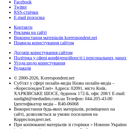
Facebook
Twitter
RSS-стрічки
E-mail розсилка
Контакти
Реклама на сайті
Використання матеріалів korrespondent.net
Правила користування сайтом
Договір користування сайтом
Політика у сфері конфіденційності і персональних даних
Угода щодо користування
Редакція
© 2000-2026, Korrespondent.net
Суб'єкт у сфері онлайн-медіа Назва онлайн-медіа –
«КореспонденТ.net» Адреса: 02091, місто Київ,
ХАРКІВСЬКЕ ШОСЕ, будинок 172-Б, офіс 208/1 E-mail:
sunlight@mediadim.com.ua
Телефон: 044-205-43-00
Ідентифікатор медіа – R40-06068
Використання будь-яких матеріалів, розміщених на
сайті, дозволяється за умови посилання на
Корреспондент.net.
При копіюванні матеріалів зі сторінки « Новини України