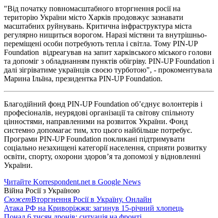
"Від початку повномасштабного вторгнення росії на
територію України місто Харків продовжує зазнавати
масштабних руйнувань. Критична інфраструктура міста
регулярно нищиться ворогом. Наразі містяни та внутрішньо-
переміщені особи потребують тепла і світла. Тому PIN-UP
Foundation відреагував на запит харківського міського голови
та допоміг з обладнанням пунктів обігріву. PIN-UP Foundation і
далі зігріватиме українців своєю турботою", - прокоментувала
Марина Ільїна, президентка PIN-UP Foundation.
Благодійний фонд PIN-UP Foundation об’єднує волонтерів і
професіоналів, неурядові організації та світову спільноту
цінностями, направленими на розвиток України. Фонд
системно допомагає тим, хто цього найбільше потребує.
Програми PIN-UP Foundation покликані підтримувати
соціально незахищені категорії населення, сприяти розвитку
освіти, спорту, охорони здоров’я та допомозі у відновленні
України.
Читайте Korrespondent.net в Google News
Війна Росії з Україною
Сюжет
Вторгнення Росії в Україну. Онлайн
Атака РФ на Криворіжжя: загинув 15-річний хлопець
Понад 6 тисяч дронів: ситуація на фронті