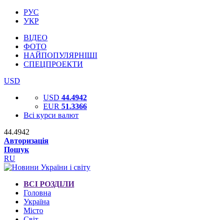
РУС
УКР
ВІДЕО
ФОТО
НАЙПОПУЛЯРНІШІ
СПЕЦПРОЕКТИ
USD
USD
44.4942
EUR
51.3366
Всі курси валют
44.4942
Авторизація
Пошук
RU
ВСІ РОЗДІЛИ
Головна
Україна
Місто
Світ