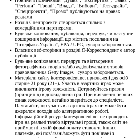
Новини з позначками "Думка", "Експертиза", "Заява",
"Регіони", "Гроші", "Влада", "Вибори", "Тест-драйв",
"Спецпроекти", "Промо" публікуються на правах
реклами.
Розділ Спецпроекти створюється спільно з
комерційними партнерами.
Будь яке копіювання, публікація, передрук, чи наступне
поширення інформації, що містить посилання на
"Інтерфакс-Україна", EPA / UPG, суворо забороняється.
Власник веб-сторінки в розділі Я-Корреспондент є автор
публікації.
Будь-яке копіювання, передрук та відтворення
фотографічних творів та/або аудіовізуальних творів
правовласника Getty Images - суворо забороняється.
Матеріали сайту korrespondent.net призначені для осіб
старше 21 року (21+). Участь в азартних іграх може
викликати ігрову залежність. Дотримуйтесь правил
(принципів) відповідальної гри. При виявленні перших
ознак залежності негайно зверніться до спеціаліста.
Пам'ятайте, що участь в азартних іграх не може бути
джерелом доходів або альтернативою роботі.
Інформаційний ресурс korrespondent.net не проводить
ігри на реальні та/або віртуальні гроші, також сайт не
приймає ні в якій формі оплату ставок та інших
платежів, які пов’язані/можуть бути пов’язані з