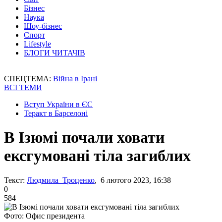
Бізнес
Наука
Шоу-бізнес
Спорт
Lifestyle
БЛОГИ ЧИТАЧІВ
СПЕЦТЕМА:
Війна в Ірані
ВСІ ТЕМИ
Вступ України в ЄС
Теракт в Барселоні
В Ізюмі почали ховати
ексгумовані тіла загиблих
Текст:
Людмила Троценко
, 6 лютого 2023, 16:38
0
584
Фото: Офис президента