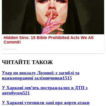
ЧИТАЙТЕ ТАКОЖ
Удар по вокзалу Лозової: є загиблі та
важкопоранені залізничники
1515
У Харкові дев’ять постраждалих в ДТП з
автобусом
521
У Харкові уточнили дані про жертв атаки