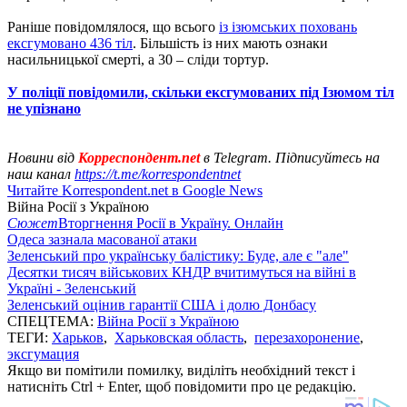
Раніше повідомлялося, що всього
із ізюмських поховань
ексгумовано 436 тіл
. Більшість із них мають ознаки
насильницької смерті, а 30 – сліди тортур.
У поліції повідомили, скільки ексгумованих під Ізюмом тіл
не упізнано
Новини від
Корреспондент.net
в Telegram. Підписуйтесь на
наш канал
https://t.me/korrespondentnet
Читайте Korrespondent.net в Google News
Війна Росії з Україною
Сюжет
Вторгнення Росії в Україну. Онлайн
Одеса зазнала масованої атаки
Зеленський про українську балістику: Буде, але є "але"
Десятки тисяч військових КНДР вчитимуться на війні в
Україні - Зеленський
Зеленський оцінив гарантії США і долю Донбасу
СПЕЦТЕМА:
Війна Росії з Україною
ТЕГИ:
Харьков
,
Харьковская область
,
перезахоронение
,
эксгумация
Якщо ви помітили помилку, виділіть необхідний текст і
натисніть Ctrl + Enter, щоб повідомити про це редакцію.