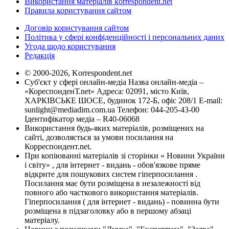
Використання матеріалів korrespondent.net
Правила користування сайтом
Договір користування сайтом
Політика у сфері конфіденційності і персональних даних
Угода щодо користування
Редакція
© 2000-2026, Korrespondent.net
Суб'єкт у сфері онлайн-медіа Назва онлайн-медіа –
«КореспонденТ.net» Адреса: 02091, місто Київ,
ХАРКІВСЬКЕ ШОСЕ, будинок 172-Б, офіс 208/1 E-mail:
sunlight@mediadim.com.ua
Телефон: 044-205-43-00
Ідентифікатор медіа – R40-06068
Використання будь-яких матеріалів, розміщених на
сайті, дозволяється за умови посилання на
Корреспондент.net.
При копіюванні матеріалів зі сторінки « Новини України
і світу» , для інтернет - видань - обов'язкове пряме
відкрите для пошукових систем гіперпосилання .
Посилання має бути розміщена в незалежності від
повного або часткового використання матеріалів.
Гіперпосилання ( для інтернет - видань) - повинна бути
розміщена в підзаголовку або в першому абзаці
матеріалу.