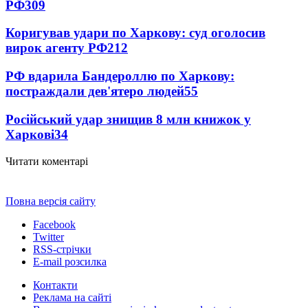
РФ
309
Коригував удари по Харкову: суд оголосив
вирок агенту РФ
212
РФ вдарила Бандероллю по Харкову:
постраждали дев'ятеро людей
55
Російський удар знищив 8 млн книжок у
Харкові
34
Читати коментарі
Повна версія сайту
Facebook
Twitter
RSS-стрічки
E-mail розсилка
Контакти
Реклама на сайті