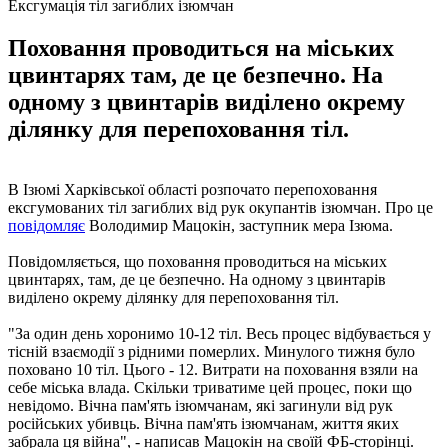
Ексгумація тіл загиблих ізюмчан
Поховання проводиться на міських
цвинтарях там, де це безпечно. На
одному з цвинтарів виділено окрему
ділянку для перепоховання тіл.
В Ізюмі Харківської області розпочато перепоховання
ексгумованих тіл загиблих від рук окупантів ізюмчан. Про це
повідомляє
Володимир Мацокін, заступник мера Ізюма.
Повідомляється, що поховання проводиться на міських
цвинтарях, там, де це безпечно. На одному з цвинтарів
виділено окрему ділянку для перепоховання тіл.
"За один день хоронимо 10-12 тіл. Весь процес відбувається у
тісній взаємодії з рідними померлих. Минулого тижня було
поховано 10 тіл. Цього - 12. Витрати на поховання взяли на
себе міська влада. Скільки триватиме цей процес, поки що
невідомо. Вічна пам'ять ізюмчанам, які загинули від рук
російських убивць. Вічна пам'ять ізюмчанам, життя яких
забрала ця війна", - написав Мацокін на своїй ФБ-сторінці.