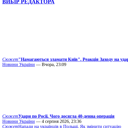
ВИБІР РЕДАКТОРА
Сюжет
"Намагаються зламати Київ". Реакція Заходу на уда
Новини України
— Вчора, 23:09
Сюжет
Удари по Росії. Чого досягла 40-денна операція
Новини України
— 4 серпня 2026, 23:36
Сюжет
Напади на українців в Польщі. Як змінити ситуацію