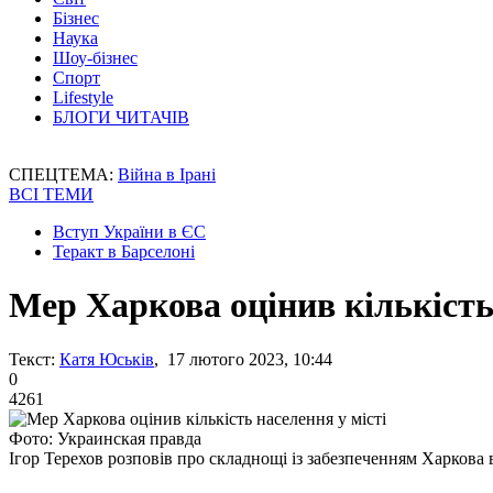
Бізнес
Наука
Шоу-бізнес
Спорт
Lifestyle
БЛОГИ ЧИТАЧІВ
СПЕЦТЕМА:
Війна в Ірані
ВСІ ТЕМИ
Вступ України в ЄС
Теракт в Барселоні
Мер Харкова оцінив кількість
Текст:
Катя Юськів
, 17 лютого 2023, 10:44
0
4261
Фото: Украинская правда
Ігор Терехов розповів про складнощі із забезпеченням Харкова 