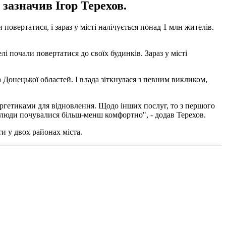
 зазначив Ігор Терехов.
овертатися, і зараз у місті налічується понад 1 млн жителів.
лі почали повертатися до своїх будинків. Зараз у місті
а Донецької областей. І влада зіткнулася з певним викликом,
ргетиками для відновлення. Щодо інших послуг, то з першого
б люди почувалися більш-менш комфортно", - додав Терехов.
ти у двох районах міста.