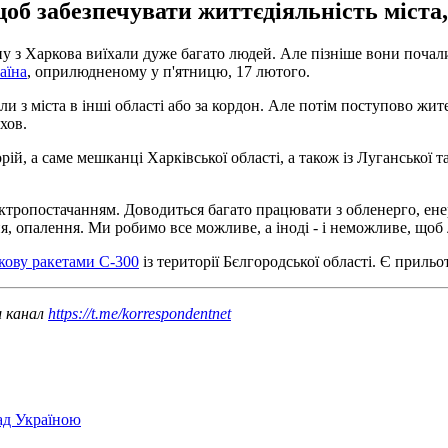
об забезпечувати життєдіяльність міста,
з Харкова виїхали дуже багато людей. Але пізніше вони почали п
аїна
, оприлюдненому у п'ятницю, 17 лютого.
и з міста в інші області або за кордон. Але потім поступово жите
хов.
ій, а саме мешканці Харківської області, а також із Луганської т
тропостачанням. Доводиться багато працювати з обленерго, ене
ня, опалення. Ми робимо все можливе, а іноді - і неможливе, що
кову ракетами С-300
із території Бєлгородської області. Є прильо
ш канал
https://t.me/korrespondentnet
над Україною