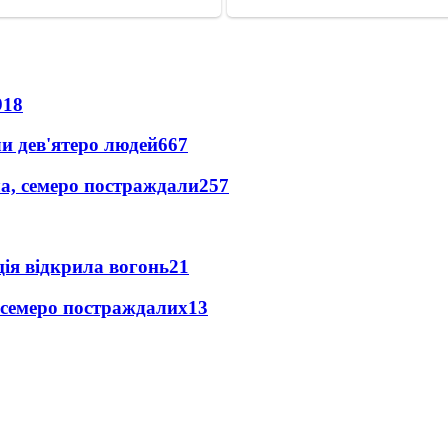
918
и дев'ятеро людей
667
а, семеро постраждали
257
ція відкрила вогонь
21
 семеро постраждалих
13