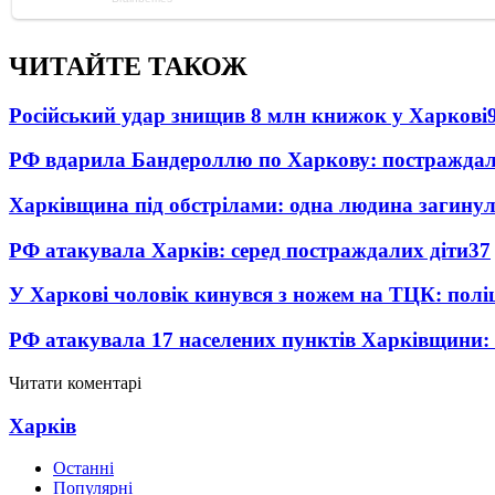
ЧИТАЙТЕ ТАКОЖ
Російський удар знищив 8 млн книжок у Харкові
РФ вдарила Бандероллю по Харкову: постраждал
Харківщина під обстрілами: одна людина загинул
РФ атакувала Харків: серед постраждалих діти
37
У Харкові чоловік кинувся з ножем на ТЦК: полі
РФ атакувала 17 населених пунктів Харківщини:
Читати коментарі
Харків
Останні
Популярні