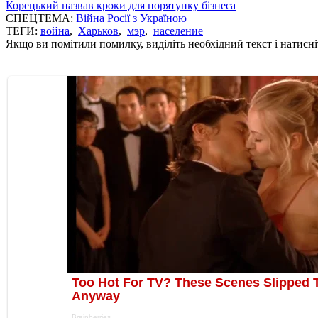
Корецький назвав кроки для порятунку бізнеса
СПЕЦТЕМА:
Війна Росії з Україною
ТЕГИ:
война
,
Харьков
,
мэр
,
население
Якщо ви помітили помилку, виділіть необхідний текст і натисніт