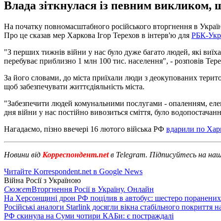
Влада зіткнулася із певним викликом, щ
На початку повномасштабного російського вторгнення в Україну 
Про це сказав мер Харкова Ігор Терехов в інтерв'ю для
РБК-Укр
"З перших тижнів війни у нас було дуже багато людей, які виїхал
перебуває приблизно 1 млн 100 тис. населення", - розповів Тере
За його словами, до міста приїхали люди з деокупованих територ
щоб забезпечувати життєдіяльність міста.
"Забезпечити людей комунальними послугами - опаленням, елек
дня війни у нас постійно вивозиться сміття, було водопостачан
Нагадаємо, пізно ввечері 16 лютого війська РФ
вдарили по Хар
Новини від
Корреспондент.net
в Telegram. Підписуйтесь на на
Читайте Korrespondent.net в Google News
Війна Росії з Україною
Сюжет
Вторгнення Росії в Україну. Онлайн
На Херсонщині дрон РФ поцілив в автобус: шестеро поранених
Російські аналоги Starlink досягли вікна стабільного покриття 
РФ скинула на Суми чотири КАБи: є постраждалі