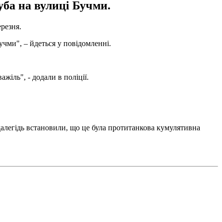
ба на вулиці Бучми.
ерезня.
чми", – йдеться у повідомленні.
жіль", - додали в поліції.
далегідь встановили, що це була протитанкова кумулятивна