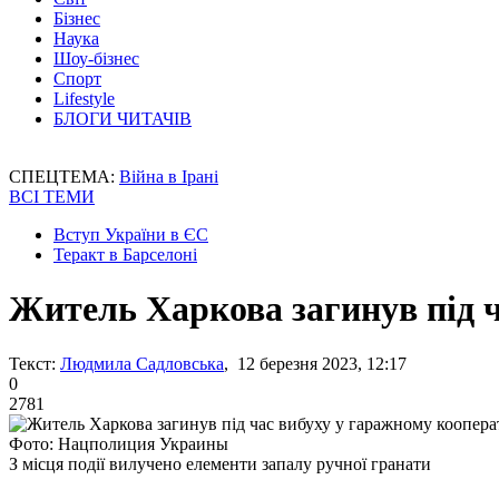
Бізнес
Наука
Шоу-бізнес
Спорт
Lifestyle
БЛОГИ ЧИТАЧІВ
СПЕЦТЕМА:
Війна в Ірані
ВСІ ТЕМИ
Вступ України в ЄС
Теракт в Барселоні
Житель Харкова загинув під ч
Текст:
Людмила Садловська
, 12 березня 2023, 12:17
0
2781
Фото: Нацполиция Украины
З місця події вилучено елементи запалу ручної гранати