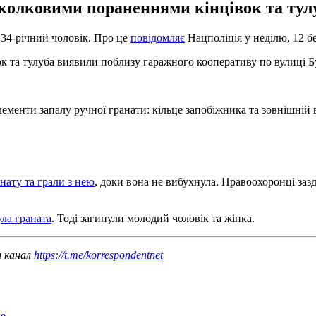
колковими пораненнями кінцівок та тулу
 34-річний чоловік. Про це
повідомляє
Нацполіція у неділю, 12 б
 та тулуба виявили поблизу гаражного кооперативу по вулиці Бу
ементи запалу ручної гранати: кільце запобіжника та зовнішній ва
нату та грали з нею
, доки вона не вибухнула. Правоохоронці заз
ла граната
. Тоді загинули молодий чоловік та жінка.
ш канал
https://t.me/korrespondentnet
е