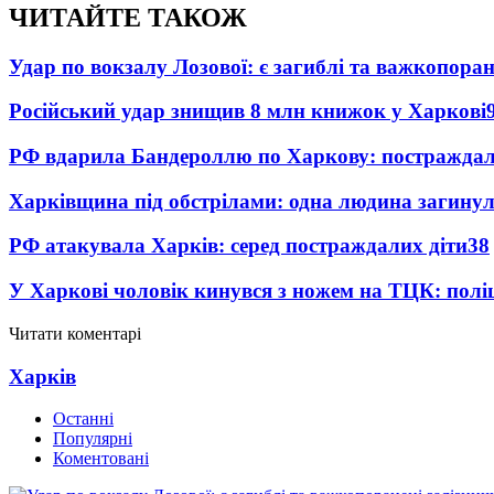
ЧИТАЙТЕ ТАКОЖ
Удар по вокзалу Лозової: є загиблі та важкопора
Російський удар знищив 8 млн книжок у Харкові
РФ вдарила Бандероллю по Харкову: постраждал
Харківщина під обстрілами: одна людина загинул
РФ атакувала Харків: серед постраждалих діти
38
У Харкові чоловік кинувся з ножем на ТЦК: полі
Читати коментарі
Харків
Останні
Популярні
Коментовані