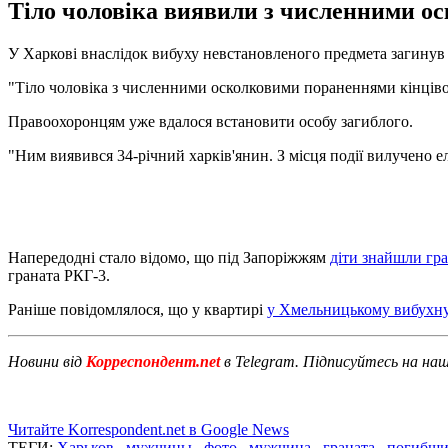
Тіло чоловіка виявили з численними ос
У Харкові внаслідок вибуху невстановленого предмета загинув
"Тіло чоловіка з численними осколковими пораненнями кінцівок
Правоохоронцям уже вдалося встановити особу загиблого.
"Ним виявився 34-річний харків'янин. З місця події вилучено ел
Напередодні стало відомо, що під Запоріжжям
діти знайшли гра
граната РКГ-3.
Раніше повідомлялося, що у квартирі
у Хмельницькому вибухну
Новини від
Корреспондент.net
в Telegram. Підписуйтесь на на
Читайте Korrespondent.net в Google News
ТЕГИ:
Харьков
,
мужчины
,
фото
,
мужчина
,
граната
,
погибши