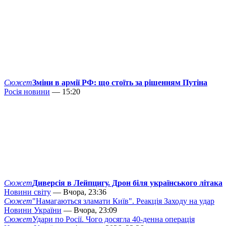
Сюжет
Зміни в армії РФ: що стоїть за рішенням Путіна
Росія новини
— 15:20
Сюжет
Диверсія в Лейпцигу. Дрон біля українського літака
Новини світу
— Вчора, 23:36
Сюжет
"Намагаються зламати Київ". Реакція Заходу на удар
Новини України
— Вчора, 23:09
Сюжет
Удари по Росії. Чого досягла 40-денна операція