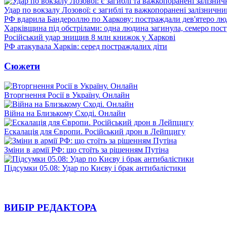
Удар по вокзалу Лозової: є загиблі та важкопоранені залізничн
РФ вдарила Бандероллю по Харкову: постраждали дев'ятеро лю
Харківщина під обстрілами: одна людина загинула, семеро пос
Російський удар знищив 8 млн книжок у Харкові
РФ атакувала Харків: серед постраждалих діти
Сюжети
Вторгнення Росії в Україну. Онлайн
Війна на Близькому Сході. Онлайн
Ескалація для Європи. Російський дрон в Лейпцигу
Зміни в армії РФ: що стоїть за рішенням Путіна
Підсумки 05.08: Удар по Києву і брак антибалістики
ВИБІР РЕДАКТОРА