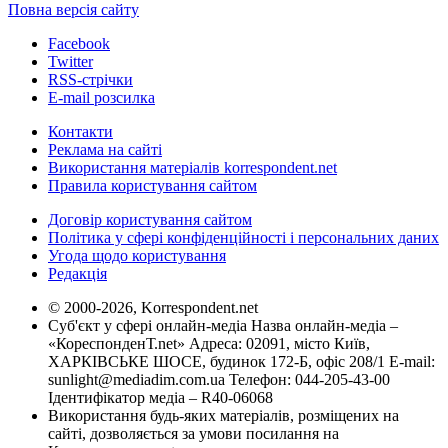
Повна версія сайту
Facebook
Twitter
RSS-стрічки
E-mail розсилка
Контакти
Реклама на сайті
Використання матеріалів korrespondent.net
Правила користування сайтом
Договір користування сайтом
Політика у сфері конфіденційності і персональних даних
Угода щодо користування
Редакція
© 2000-2026, Korrespondent.net
Суб'єкт у сфері онлайн-медіа Назва онлайн-медіа –
«КореспонденТ.net» Адреса: 02091, місто Київ,
ХАРКІВСЬКЕ ШОСЕ, будинок 172-Б, офіс 208/1 E-mail:
sunlight@mediadim.com.ua
Телефон: 044-205-43-00
Ідентифікатор медіа – R40-06068
Використання будь-яких матеріалів, розміщених на
сайті, дозволяється за умови посилання на