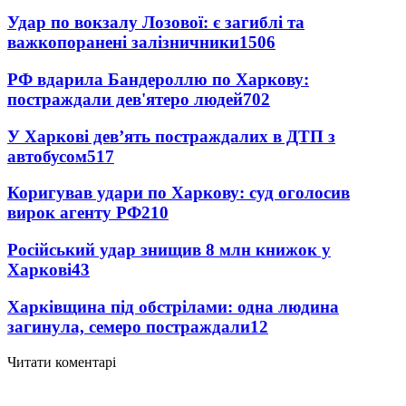
Удар по вокзалу Лозової: є загиблі та
важкопоранені залізничники
1506
РФ вдарила Бандероллю по Харкову:
постраждали дев'ятеро людей
702
У Харкові дев’ять постраждалих в ДТП з
автобусом
517
Коригував удари по Харкову: суд оголосив
вирок агенту РФ
210
Російський удар знищив 8 млн книжок у
Харкові
43
Харківщина під обстрілами: одна людина
загинула, семеро постраждали
12
Читати коментарі