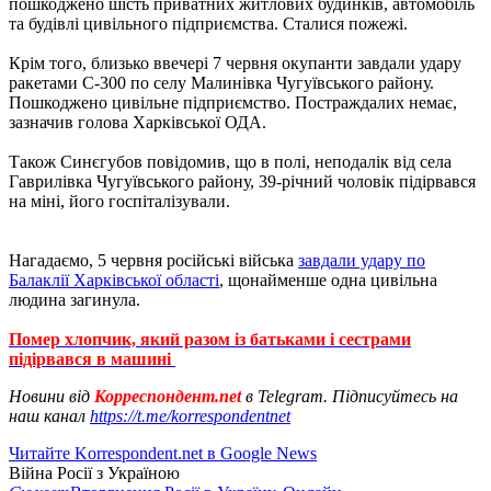
пошкоджено шість приватних житлових будинків, автомобіль
та будівлі цивільного підприємства. Сталися пожежі.
Крім того, близько ввечері 7 червня окупанти завдали удару
ракетами С-300 по селу Малинівка Чугуївського району.
Пошкоджено цивільне підприємство. Постраждалих немає,
зазначив голова Харківської ОДА.
Також Синєгубов повідомив, що в полі, неподалік від села
Гаврилівка Чугуївського району, 39-річний чоловік підірвався
на міні, його госпіталізували.
Нагадаємо, 5 червня російські війська
завдали удару по
Балаклії Харківської області
, щонайменше одна цивільна
людина загинула.
Помер хлопчик, який разом із батьками і сестрами
підірвався в машині
Новини від
Корреспондент.net
в Telegram. Підписуйтесь на
наш канал
https://t.me/korrespondentnet
Читайте Korrespondent.net в Google News
Війна Росії з Україною