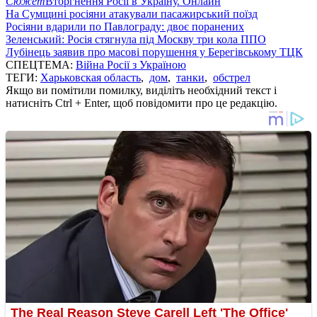
Сюжет
Вторгнення Росії в Україну. Онлайн
На Сумщині росіяни атакували пасажирський поїзд
Росіяни вдарили по Павлограду: двоє поранених
Зеленський: Росія стягнула під Москву три кола ППО
Лубінець заявив про масові порушення у Берегівському ТЦК
СПЕЦТЕМА:
Війна Росії з Україною
ТЕГИ:
Харьковская область
,
дом
,
танки
,
обстрел
Якщо ви помітили помилку, виділіть необхідний текст і
натисніть Ctrl + Enter, щоб повідомити про це редакцію.