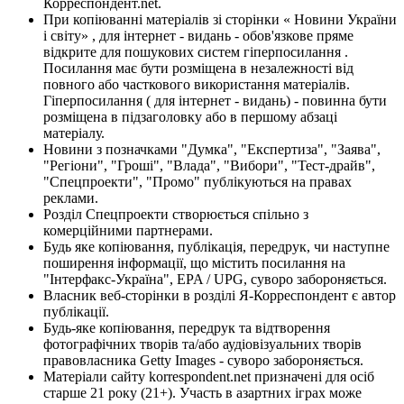
Корреспондент.net.
При копіюванні матеріалів зі сторінки « Новини України
і світу» , для інтернет - видань - обов'язкове пряме
відкрите для пошукових систем гіперпосилання .
Посилання має бути розміщена в незалежності від
повного або часткового використання матеріалів.
Гіперпосилання ( для інтернет - видань) - повинна бути
розміщена в підзаголовку або в першому абзаці
матеріалу.
Новини з позначками "Думка", "Експертиза", "Заява",
"Регіони", "Гроші", "Влада", "Вибори", "Тест-драйв",
"Спецпроекти", "Промо" публікуються на правах
реклами.
Розділ Спецпроекти створюється спільно з
комерційними партнерами.
Будь яке копіювання, публікація, передрук, чи наступне
поширення інформації, що містить посилання на
"Інтерфакс-Україна", EPA / UPG, суворо забороняється.
Власник веб-сторінки в розділі Я-Корреспондент є автор
публікації.
Будь-яке копіювання, передрук та відтворення
фотографічних творів та/або аудіовізуальних творів
правовласника Getty Images - суворо забороняється.
Матеріали сайту korrespondent.net призначені для осіб
старше 21 року (21+). Участь в азартних іграх може