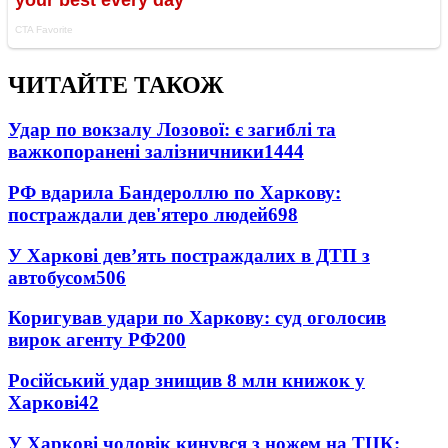
ЧИТАЙТЕ ТАКОЖ
Удар по вокзалу Лозової: є загиблі та
важкопоранені залізничники
1444
РФ вдарила Бандероллю по Харкову:
постраждали дев'ятеро людей
698
У Харкові дев’ять постраждалих в ДТП з
автобусом
506
Коригував удари по Харкову: суд оголосив
вирок агенту РФ
200
Російський удар знищив 8 млн книжок у
Харкові
42
У Харкові чоловік кинувся з ножем на ТЦК: