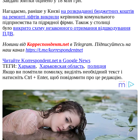
Завдані збитки оцінено у 18 млн грн.
Нагадаємо, раніше у Києві
на розкраданні бюджетних коштів
на ремонті ліфтів викрили
керівників комунального
підприємства та підрядної фірми. Також у столиці
було
викрито схему незаконного отримання відшкодування
ПДВ
.
Новини від
Корреспондент.net
в Telegram. Підписуйтесь на
наш канал
https://t.me/korrespondentnet
Читайте Korrespondent.net в Google News
ТЕГИ:
Харьков
,
Харьковская область
,
полиция
Якщо ви помітили помилку, виділіть необхідний текст і
натисніть Ctrl + Enter, щоб повідомити про це редакцію.