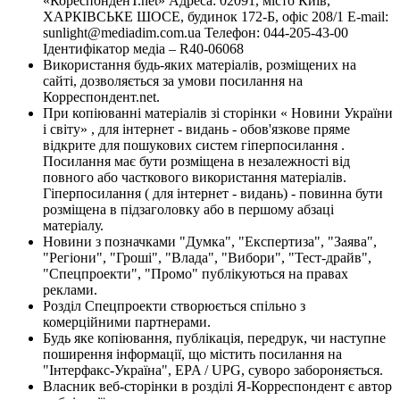
«КореспонденТ.net» Адреса: 02091, місто Київ,
ХАРКІВСЬКЕ ШОСЕ, будинок 172-Б, офіс 208/1 E-mail:
sunlight@mediadim.com.ua
Телефон: 044-205-43-00
Ідентифікатор медіа – R40-06068
Використання будь-яких матеріалів, розміщених на
сайті, дозволяється за умови посилання на
Корреспондент.net.
При копіюванні матеріалів зі сторінки « Новини України
і світу» , для інтернет - видань - обов'язкове пряме
відкрите для пошукових систем гіперпосилання .
Посилання має бути розміщена в незалежності від
повного або часткового використання матеріалів.
Гіперпосилання ( для інтернет - видань) - повинна бути
розміщена в підзаголовку або в першому абзаці
матеріалу.
Новини з позначками "Думка", "Експертиза", "Заява",
"Регіони", "Гроші", "Влада", "Вибори", "Тест-драйв",
"Спецпроекти", "Промо" публікуються на правах
реклами.
Розділ Спецпроекти створюється спільно з
комерційними партнерами.
Будь яке копіювання, публікація, передрук, чи наступне
поширення інформації, що містить посилання на
"Інтерфакс-Україна", EPA / UPG, суворо забороняється.
Власник веб-сторінки в розділі Я-Корреспондент є автор