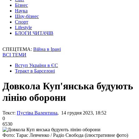
Бізнес
Наука
Шоу-бізнес
Спорт
Lifestyle
БЛОГИ ЧИТАЧІВ
СПЕЦТЕМА:
Війна в Ірані
ВСІ ТЕМИ
Вступ України в ЄС
Теракт в Барселоні
Довкола Куп'янська будують
лінію оборони
Текст:
Пустіва Валентина
, 14 грудня 2023, 18:52
0
6530
Фото: Тарас Левченко / Радіо Свобода (ілюстративне фото)