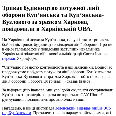
Триває будівництво потужної лінії
оборони Куп’янська та Куп’янська-
Вузлового за зразком Харкова,
повідомили в Харківській ОВА.
На Харківщині довкола Куп’янська, поруч із яким тривають
бойові дії, триває будівництво кільцевої лінії оборони. Про це
в ефірі телемарафону повідомив заступник начальника
Харківської обласної військової адміністрації Євген Іванов,
передає
Укрінформ.
“Ситуацію повністю контролюють наші захисники. Водночас
продовжуємо побудову потужної лінії оборони Куп’янська та
Куп’янська-Вузлового за зразком Харкова. Тобто це кільцева
лінія оборони, і робота ця триває”, - сказав Іванов.
За інформацією Іванова, минулої доби окупанти обстрілювали
Куп’янськ з артилерії, зокрема використали САУ Піон. Є
руйнування, повідомлень про загиблих немає.
Нагадаємо, в кінці листопада
Зеленський відвідав бійців ЗСУ
під Купʼянськом
. Президент провів нараду з військовими, які