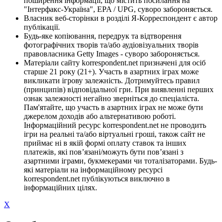
поширення інформації, що містить посилання на
"Інтерфакс-Україна", EPA / UPG, суворо забороняється.
Власник веб-сторінки в розділі Я-Корреспондент є автор
публікації.
Будь-яке копіювання, передрук та відтворення
фотографічних творів та/або аудіовізуальних творів
правовласника Getty Images - суворо забороняється.
Матеріали сайту korrespondent.net призначені для осіб
старше 21 року (21+). Участь в азартних іграх може
викликати ігрову залежність. Дотримуйтесь правил
(принципів) відповідальної гри. При виявленні перших
ознак залежності негайно зверніться до спеціаліста.
Пам'ятайте, що участь в азартних іграх не може бути
джерелом доходів або альтернативою роботі.
Інформаційний ресурс korrespondent.net не проводить
ігри на реальні та/або віртуальні гроші, також сайт не
приймає ні в якій формі оплату ставок та інших
платежів, які пов’язані/можуть бути пов’язані з
азартними іграми, букмекерами чи тоталізаторами. Будь-
які матеріали на інформаційному ресурсі
korrespondent.net публікуються виключно в
інформаційних цілях.
X