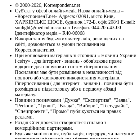
© 2000-2026, Korrespondent.net
Суб'єкт у сфері онлайн-медіа Назва онлайн-медіа –
«КореспонденТ.net» Адреса: 02091, місто Київ,
ХАРКІВСЬКЕ ШОСЕ, будинок 172-Б, офіс 208/1 E-mail:
sunlight@mediadim.com.ua
Телефон: 044-205-43-00
Ідентифікатор медіа – R40-06068
Використання будь-яких матеріалів, розміщених на
сайті, дозволяється за умови посилання на
Корреспондент.net.
При копіюванні матеріалів зі сторінки « Новини України
і світу» , для інтернет - видань - обов'язкове пряме
відкрите для пошукових систем гіперпосилання .
Посилання має бути розміщена в незалежності від
повного або часткового використання матеріалів.
Гіперпосилання ( для інтернет - видань) - повинна бути
розміщена в підзаголовку або в першому абзаці
матеріалу.
Новини з позначками "Думка", "Експертиза", "Заява",
"Регіони", "Гроші", "Влада", "Вибори", "Тест-драйв",
"Спецпроекти", "Промо" публікуються на правах
реклами.
Розділ Спецпроекти створюється спільно з
комерційними партнерами.
Будь яке копіювання, публікація, передрук, чи наступне