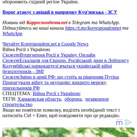
обороняють східний регіон України.
Ворог атакує з авіації в напрямку Куп'янська - ЗСУ
Новини від
Корреспондент.net
в Telegram та WhatsApp.
Підписуйтесь на наші канали
https://t.me/korrespondentnet
та
WhatsApp
Читайте Korrespondent.net в Google News
Війна Росії з Україною
Сюжет
Вторгнення Росії в Україну. Онлайн
Сюжет
Ескалація для Європи. Російський дрон в Лейпцигу
Колумбійські наркокартелі вчаться українській війні
безпілотників - ЗМІ
Сюжет
Зміни в армії РФ: що стоїть за рішенням Путіна
Пропагували війну та окупацію: викрито мережу
прихильників РФ
СПЕЦТЕМА:
Війна Росії з Україною
ТЕГИ:
Харьковская область
,
оборона
,
незаконное
строительство
Якщо ви помітили помилку, виділіть необхідний текст і
натисніть Ctrl + Enter, щоб повідомити про це редакцію.