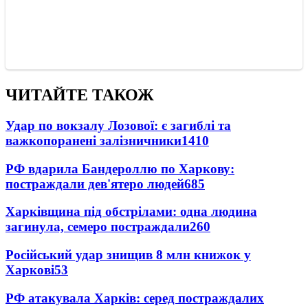
ЧИТАЙТЕ ТАКОЖ
Удар по вокзалу Лозової: є загиблі та
важкопоранені залізничники
1410
РФ вдарила Бандероллю по Харкову:
постраждали дев'ятеро людей
685
Харківщина під обстрілами: одна людина
загинула, семеро постраждали
260
Російський удар знищив 8 млн книжок у
Харкові
53
РФ атакувала Харків: серед постраждалих