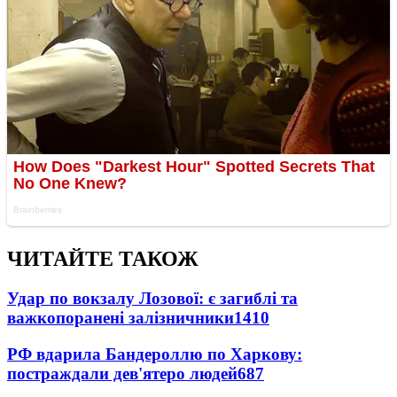
ЧИТАЙТЕ ТАКОЖ
Удар по вокзалу Лозової: є загиблі та
важкопоранені залізничники
1410
РФ вдарила Бандероллю по Харкову:
постраждали дев'ятеро людей
687