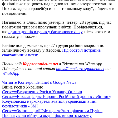
фахівці вже працюють над відновленням електропостачання.
Поки ж задіяли тролейбуси на автономному ходу", - йдеться в
повідомленні.
Нагадаємо, в Одесі пізно увечері в четвер, 28 грудня, під час
повітряної тривоги пролунали вибухи. Повідомляється,
що
один з дронів влучив у багатоповерхівку
, після чого там
спалахнула пожежа.
Раніше повідомлялося, що 27 грудня росіяни вдарили по
залізничному вокзалу у Херсоні.
Під обстріл потрапив
евакуаційний потяг.
Новини від
Корреспондент.net
в Telegram та WhatsApp.
Підписуйтесь на наші канали
https://t.me/korrespondentnet
та
WhatsApp
Читайте Korrespondent.net в Google News
Війна Росії з Україною
Сюжет
Вторгнення Росії в Україну. Онлайн
Сюжет
Ескалація для Європи. Російський дрон в Лейпцигу
Колумбійські наркокартелі вчаться українській війні
безпілотників - ЗМІ
Сюжет
Зміни в армії РФ: що стоїть за рішенням Путіна
Пропагували війну та окупацію: викрито мережу