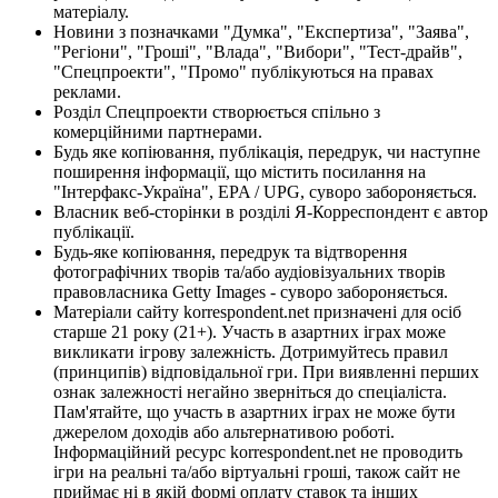
матеріалу.
Новини з позначками "Думка", "Експертиза", "Заява",
"Регіони", "Гроші", "Влада", "Вибори", "Тест-драйв",
"Спецпроекти", "Промо" публікуються на правах
реклами.
Розділ Спецпроекти створюється спільно з
комерційними партнерами.
Будь яке копіювання, публікація, передрук, чи наступне
поширення інформації, що містить посилання на
"Інтерфакс-Україна", EPA / UPG, суворо забороняється.
Власник веб-сторінки в розділі Я-Корреспондент є автор
публікації.
Будь-яке копіювання, передрук та відтворення
фотографічних творів та/або аудіовізуальних творів
правовласника Getty Images - суворо забороняється.
Матеріали сайту korrespondent.net призначені для осіб
старше 21 року (21+). Участь в азартних іграх може
викликати ігрову залежність. Дотримуйтесь правил
(принципів) відповідальної гри. При виявленні перших
ознак залежності негайно зверніться до спеціаліста.
Пам'ятайте, що участь в азартних іграх не може бути
джерелом доходів або альтернативою роботі.
Інформаційний ресурс korrespondent.net не проводить
ігри на реальні та/або віртуальні гроші, також сайт не
приймає ні в якій формі оплату ставок та інших