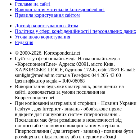
Реклама на сайті
Використання матеріалів korrespondent.net
Правила користування сайтом
Договір користування сайтом
Політика у сфері конфіденційності і персональних даних
Угода щодо користування
Редакція
© 2000-2026, Korrespondent.net
Суб'єкт у сфері онлайн-медіа Назва онлайн-медіа –
«КореспонденТ.net» Адреса: 02091, місто Київ,
ХАРКІВСЬКЕ ШОСЕ, будинок 172-Б, офіс 208/1 E-mail:
sunlight@mediadim.com.ua
Телефон: 044-205-43-00
Ідентифікатор медіа – R40-06068
Використання будь-яких матеріалів, розміщених на
сайті, дозволяється за умови посилання на
Корреспондент.net.
При копіюванні матеріалів зі сторінки « Новини України
і світу» , для інтернет - видань - обов'язкове пряме
відкрите для пошукових систем гіперпосилання .
Посилання має бути розміщена в незалежності від
повного або часткового використання матеріалів.
Гіперпосилання ( для інтернет - видань) - повинна бути
розміщена в підзаголовку або в першому абзаці