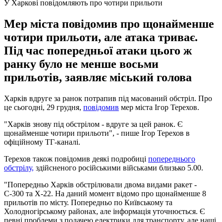
У Харкові повідомляють про чотири прильоти
Мер міста повідомив про щонайменше
чотири прильоти, але атака триває.
Під час попередньої атаки цього ж
ранку було не менше восьми
прильотів, заявляє міський голова
Харків вдруге за ранок потрапив під масований обстріл. Про
це сьогодні, 29 грудня,
повідомив
мер міста Ігор Терехов.
"Харків знову під обстрілом - вдруге за цей ранок. Є
щонайменше чотири прильоти", - пише Ігор Терехов в
офіційному ТГ-каналі.
Терехов також повідомив деякі подробиці
попереднього
обстрілу,
здійсненого російськими військами близько 5.00.
"Попередньо Харків обстрілювали двома видами ракет -
С-300 та Х-22. На даний момент відомо про щонайменше 8
прильотів по місту. Попередньо по Київському та
Холодногірському районах, але інформація уточнюється. Є
певні проблеми з подачею електрики для транспорту, але наші