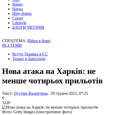
Бізнес
Наука
Шоу-бізнес
Спорт
Lifestyle
БЛОГИ ЧИТАЧІВ
СПЕЦТЕМА:
Війна в Ірані
ВСІ ТЕМИ
Вступ України в ЄС
Теракт в Барселоні
Нова атака на Харків: не
менше чотирьох прильотів
Текст:
Пустіва Валентина
, 29 грудня 2023, 07:25
0
5226
Фото: Getty Images (ілюстративне фото)