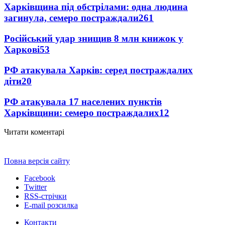
Харківщина під обстрілами: одна людина
загинула, семеро постраждали
261
Російський удар знищив 8 млн книжок у
Харкові
53
РФ атакувала Харків: серед постраждалих
діти
20
РФ атакувала 17 населених пунктів
Харківщини: семеро постраждалих
12
Читати коментарі
Повна версія сайту
Facebook
Twitter
RSS-стрічки
E-mail розсилка
Контакти