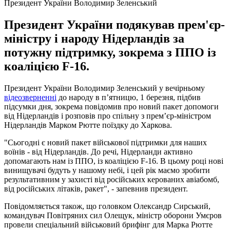
Президент України Володимир Зеленський
Президент України подякував прем'єр-
міністру і народу Нідерландів за
потужну підтримку, зокрема з ППО із
коаліцією F-16.
Президент України Володимир Зеленський у вечірньому
відеозверненні
до народу в п’ятницю, 1 березня, підбив
підсумки дня, зокрема повідомив про новий пакет допомоги
від Нідерландів і розповів про спільну з прем’єр-міністром
Нідерландів Марком Рютте поїздку до Харкова.
"Сьогодні є новий пакет військової підтримки для наших
воїнів - від Нідерландів. До речі, Нідерланди активно
допомагають нам із ППО, із коаліцією F-16. В цьому році нові
винищувачі будуть у нашому небі, і цей рік маємо зробити
результативним у захисті від російських керованих авіабомб,
від російських літаків, ракет", - запевнив президент.
Повідомляється також, що головком Олександр Сирський,
командувач Повітряних сил Олещук, міністр оборони Умєров
провели спеціальний військовий брифінг для Марка Рютте