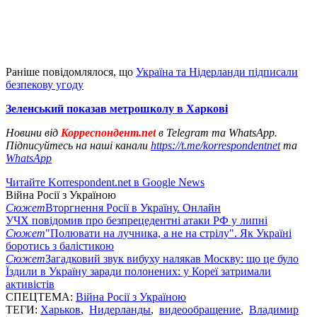
Раніше повідомлялося, що
Україна та Нідерланди підписали
безпекову угоду
Зеленський показав метрошколу в Харкові
Новини від
Корреспондент.net
в Telegram та WhatsApp.
Підписуйтесь на наші канали
https://t.me/korrespondentnet
та
WhatsApp
Читайте Korrespondent.net в Google News
Війна Росії з Україною
Сюжет
Вторгнення Росії в Україну. Онлайн
УЧХ повідомив про безпрецедентні атаки РФ у липні
Сюжет
"Полювати на лучника, а не на стрілу". Як Україні
боротись з балістикою
Сюжет
Загадковий звук вибуху налякав Москву: що це було
Їздили в Україну заради полонених: у Кореї затримали
активістів
СПЕЦТЕМА:
Війна Росії з Україною
ТЕГИ:
Харьков
,
Нидерланды
,
видеообращение
,
Владимир