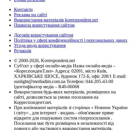
Контакти
Реклама на сайті
Використання матеріалів korrespondent.net
Правила користування сайтом
Договір користування сайтом
Політика у сфері конфіденційності і персональних даних
Угода щодо користування
Редакція
© 2000-2026, Korrespondent.net
Суб'єкт у сфері онлайн-медіа Назва онлайн-медіа –
«КореспонденТ.net» Адреса: 02091, місто Київ,
ХАРКІВСЬКЕ ШОСЕ, будинок 172-Б, офіс 208/1 E-mail:
sunlight@mediadim.com.ua
Телефон: 044-205-43-00
Ідентифікатор медіа – R40-06068
Використання будь-яких матеріалів, розміщених на
сайті, дозволяється за умови посилання на
Корреспондент.net.
При копіюванні матеріалів зі сторінки « Новини України
і світу» , для інтернет - видань - обов'язкове пряме
відкрите для пошукових систем гіперпосилання .
Посилання має бути розміщена в незалежності від
повного або часткового використання матеріалів.