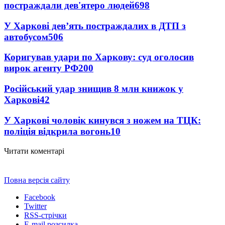
постраждали дев'ятеро людей
698
У Харкові дев’ять постраждалих в ДТП з
автобусом
506
Коригував удари по Харкову: суд оголосив
вирок агенту РФ
200
Російський удар знищив 8 млн книжок у
Харкові
42
У Харкові чоловік кинувся з ножем на ТЦК:
поліція відкрила вогонь
10
Читати коментарі
Повна версія сайту
Facebook
Twitter
RSS-стрічки
E-mail розсилка