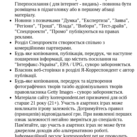
Гіперпосилання ( для інтернет - видань) - повинна бути
розміщена в підзаголовку або в першому абзаці
матеріалу.
Новини з позначками "Думка", "Експертиза", "Заява",
"Регіони", "Гроші", "Влада", "Вибори", "Тест-драйв",
"Спецпроекти", "Промо" публікуються на правах
реклами.
Розділ Спецпроекти створюється спільно з
комерційними партнерами.
Будь яке копіювання, публікація, передрук, чи наступне
поширення інформації, що містить посилання на
"Інтерфакс-Україна", EPA / UPG, суворо забороняється.
Власник веб-сторінки в розділі Я-Корреспондент є автор
публікації.
Будь-яке копіювання, передрук та відтворення
фотографічних творів та/або аудіовізуальних творів
правовласника Getty Images - суворо забороняється.
Матеріали сайту korrespondent.net призначені для осіб
старше 21 року (21+). Участь в азартних іграх може
викликати ігрову залежність. Дотримуйтесь правил
(принципів) відповідальної гри. При виявленні перших
ознак залежності негайно зверніться до спеціаліста.
Пам'ятайте, що участь в азартних іграх не може бути
джерелом доходів або альтернативою роботі.
Інформаційний ресурс korrespondent.net не проводить