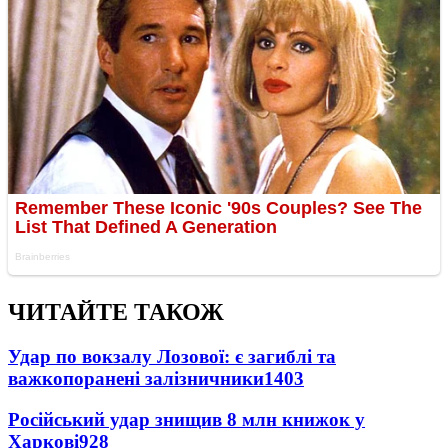
ЧИТАЙТЕ ТАКОЖ
Удар по вокзалу Лозової: є загиблі та
важкопоранені залізничники
1403
Російський удар знищив 8 млн книжок у
Харкові
928