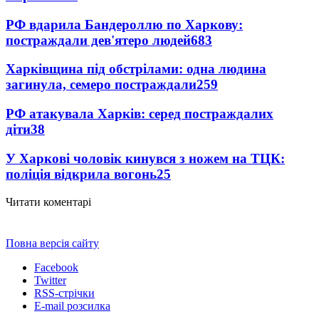
РФ вдарила Бандероллю по Харкову:
постраждали дев'ятеро людей
683
Харківщина під обстрілами: одна людина
загинула, семеро постраждали
259
РФ атакувала Харків: серед постраждалих
діти
38
У Харкові чоловік кинувся з ножем на ТЦК:
поліція відкрила вогонь
25
Читати коментарі
Повна версія сайту
Facebook
Twitter
RSS-стрічки
E-mail розсилка