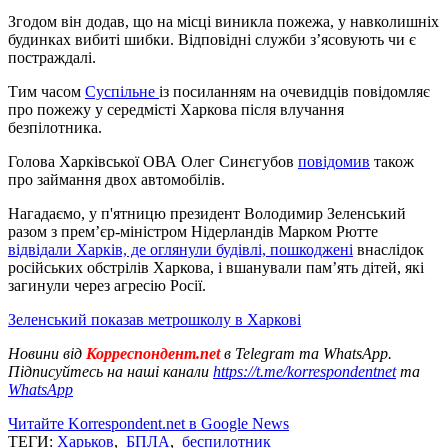
Згодом він додав, що на місці виникла пожежа, у навколишніх
будинках вибиті шибки. Відповідні служби зʼясовують чи є
постраждалі.
Тим часом
Суспільне
із посиланням на очевидців повідомляє
про пожежу у середмісті Харкова після влучання
безпілотника.
Голова Харківської ОВА Олег Синєгубов
повідомив
також
про займання двох автомобілів.
Нагадаємо, у п'ятницю президент Володимир Зеленський
разом з прем’єр-міністром Нідерландів Марком Рютте
відвідали Харків, де оглянули будівлі, пошкоджені
внаслідок
російських обстрілів Харкова, і вшанували пам’ять дітей, які
загинули через агресію Росії.
Зеленський показав метрошколу в Харкові
Новини від
Корреспондент.net
в Telegram та WhatsApp.
Підписуйтесь на наші канали
https://t.me/korrespondentnet
та
WhatsApp
Читайте Korrespondent.net в Google News
ТЕГИ:
Харьков
,
БПЛА
,
беспилотник