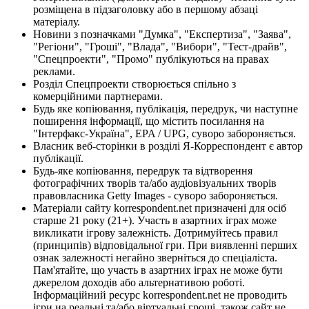
розміщена в підзаголовку або в першому абзаці
матеріалу.
Новини з позначками "Думка", "Експертиза", "Заява",
"Регіони", "Гроші", "Влада", "Вибори", "Тест-драйв",
"Спецпроекти", "Промо" публікуються на правах
реклами.
Розділ Спецпроекти створюється спільно з
комерційними партнерами.
Будь яке копіювання, публікація, передрук, чи наступне
поширення інформації, що містить посилання на
"Інтерфакс-Україна", EPA / UPG, суворо забороняється.
Власник веб-сторінки в розділі Я-Корреспондент є автор
публікації.
Будь-яке копіювання, передрук та відтворення
фотографічних творів та/або аудіовізуальних творів
правовласника Getty Images - суворо забороняється.
Матеріали сайту korrespondent.net призначені для осіб
старше 21 року (21+). Участь в азартних іграх може
викликати ігрову залежність. Дотримуйтесь правил
(принципів) відповідальної гри. При виявленні перших
ознак залежності негайно зверніться до спеціаліста.
Пам'ятайте, що участь в азартних іграх не може бути
джерелом доходів або альтернативою роботі.
Інформаційний ресурс korrespondent.net не проводить
ігри на реальні та/або віртуальні гроші, також сайт не