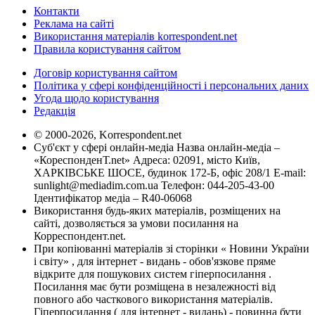
Контакти
Реклама на сайті
Використання матеріалів korrespondent.net
Правила користування сайтом
Договір користування сайтом
Політика у сфері конфіденційності і персональних даних
Угода щодо користування
Редакція
© 2000-2026, Korrespondent.net
Суб'єкт у сфері онлайн-медіа Назва онлайн-медіа –
«КореспонденТ.net» Адреса: 02091, місто Київ,
ХАРКІВСЬКЕ ШОСЕ, будинок 172-Б, офіс 208/1 E-mail:
sunlight@mediadim.com.ua
Телефон: 044-205-43-00
Ідентифікатор медіа – R40-06068
Використання будь-яких матеріалів, розміщених на
сайті, дозволяється за умови посилання на
Корреспондент.net.
При копіюванні матеріалів зі сторінки « Новини України
і світу» , для інтернет - видань - обов'язкове пряме
відкрите для пошукових систем гіперпосилання .
Посилання має бути розміщена в незалежності від
повного або часткового використання матеріалів.
Гіперпосилання ( для інтернет - видань) - повинна бути