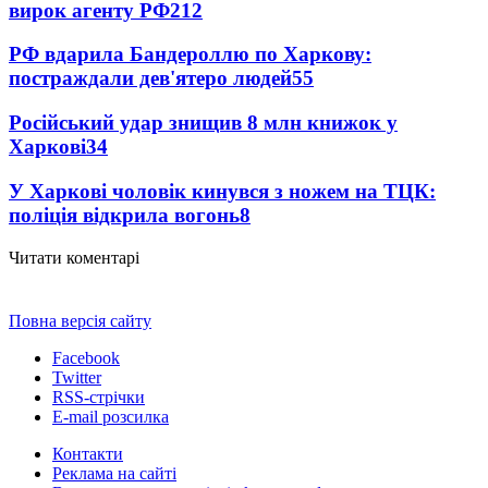
вирок агенту РФ
212
РФ вдарила Бандероллю по Харкову:
постраждали дев'ятеро людей
55
Російський удар знищив 8 млн книжок у
Харкові
34
У Харкові чоловік кинувся з ножем на ТЦК:
поліція відкрила вогонь
8
Читати коментарі
Повна версія сайту
Facebook
Twitter
RSS-стрічки
E-mail розсилка
Контакти
Реклама на сайті