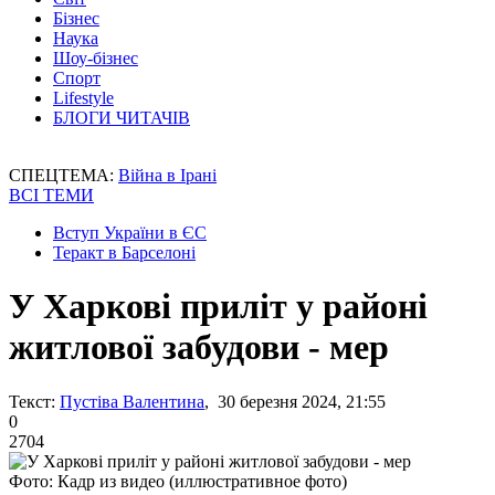
Бізнес
Наука
Шоу-бізнес
Спорт
Lifestyle
БЛОГИ ЧИТАЧІВ
СПЕЦТЕМА:
Війна в Ірані
ВСІ ТЕМИ
Вступ України в ЄС
Теракт в Барселоні
У Харкові приліт у районі
житлової забудови - мер
Текст:
Пустіва Валентина
, 30 березня 2024, 21:55
0
2704
Фото: Кадр из видео (иллюстративное фото)