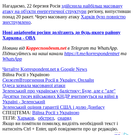
Нагадаємо, 22 березня Росія
здійснила найбільш масовану
атаку на об'єкти енергетичної структури
регіону, випустивши
понад 20 ракет. Через масовану атаку
Харків було повністю
знеструмлено
.
Нові авіабомби росіян долітають до будь-якого району
Харкова - ОВА
Новини від
Корреспондент.net
в Telegram та WhatsApp.
Підписуйтесь на наші канали
https://t.me/korrespondentnet
та
WhatsApp
Читайте Korrespondent.net в Google News
Війна Росії з Україною
Сюжет
Вторгнення Росії в Україну. Онлайн
Одеса зазнала масованої атаки
Зеленський про українську балістику: Буде, але є "але"
Десятки тисяч військових КНДР вчитимуться на війні в
Україні - Зеленський
Зеленський оцінив гарантії США і долю Донбасу
СПЕЦТЕМА:
Війна Росії з Україною
ТЕГИ:
Харьков
,
обстрел
,
снаряд
Якщо ви помітили помилку, виділіть необхідний текст і
натисніть Ctrl + Enter, щоб повідомити про це редакцію.