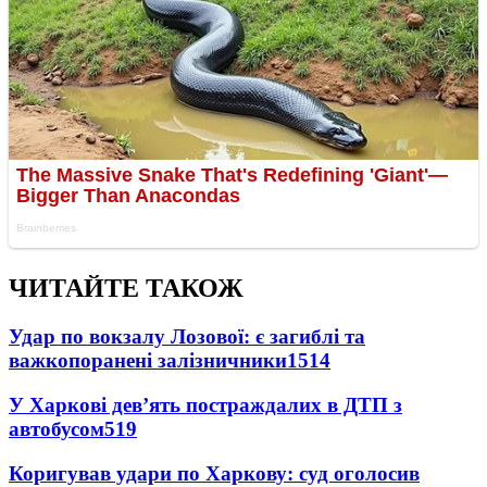
ЧИТАЙТЕ ТАКОЖ
Удар по вокзалу Лозової: є загиблі та
важкопоранені залізничники
1514
У Харкові дев’ять постраждалих в ДТП з
автобусом
519
Коригував удари по Харкову: суд оголосив