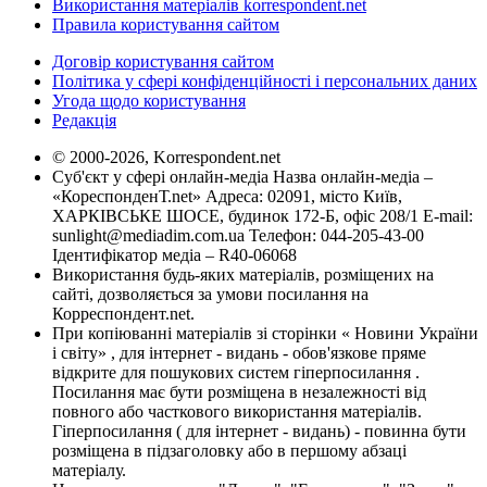
Використання матеріалів korrespondent.net
Правила користування сайтом
Договір користування сайтом
Політика у сфері конфіденційності і персональних даних
Угода щодо користування
Редакція
© 2000-2026, Korrespondent.net
Суб'єкт у сфері онлайн-медіа Назва онлайн-медіа –
«КореспонденТ.net» Адреса: 02091, місто Київ,
ХАРКІВСЬКЕ ШОСЕ, будинок 172-Б, офіс 208/1 E-mail:
sunlight@mediadim.com.ua
Телефон: 044-205-43-00
Ідентифікатор медіа – R40-06068
Використання будь-яких матеріалів, розміщених на
сайті, дозволяється за умови посилання на
Корреспондент.net.
При копіюванні матеріалів зі сторінки « Новини України
і світу» , для інтернет - видань - обов'язкове пряме
відкрите для пошукових систем гіперпосилання .
Посилання має бути розміщена в незалежності від
повного або часткового використання матеріалів.
Гіперпосилання ( для інтернет - видань) - повинна бути
розміщена в підзаголовку або в першому абзаці
матеріалу.