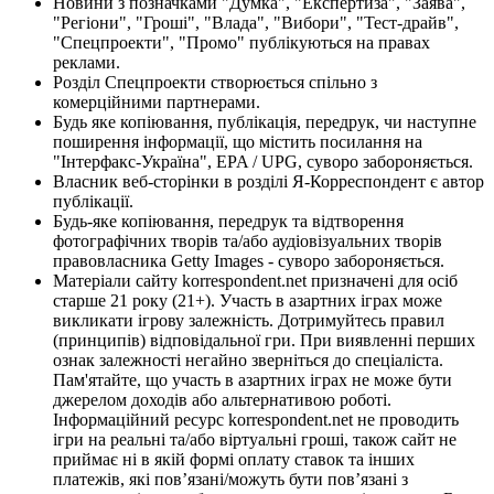
Новини з позначками "Думка", "Експертиза", "Заява",
"Регіони", "Гроші", "Влада", "Вибори", "Тест-драйв",
"Спецпроекти", "Промо" публікуються на правах
реклами.
Розділ Спецпроекти створюється спільно з
комерційними партнерами.
Будь яке копіювання, публікація, передрук, чи наступне
поширення інформації, що містить посилання на
"Інтерфакс-Україна", EPA / UPG, суворо забороняється.
Власник веб-сторінки в розділі Я-Корреспондент є автор
публікації.
Будь-яке копіювання, передрук та відтворення
фотографічних творів та/або аудіовізуальних творів
правовласника Getty Images - суворо забороняється.
Матеріали сайту korrespondent.net призначені для осіб
старше 21 року (21+). Участь в азартних іграх може
викликати ігрову залежність. Дотримуйтесь правил
(принципів) відповідальної гри. При виявленні перших
ознак залежності негайно зверніться до спеціаліста.
Пам'ятайте, що участь в азартних іграх не може бути
джерелом доходів або альтернативою роботі.
Інформаційний ресурс korrespondent.net не проводить
ігри на реальні та/або віртуальні гроші, також сайт не
приймає ні в якій формі оплату ставок та інших
платежів, які пов’язані/можуть бути пов’язані з