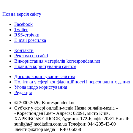
Повна версія сайту
Facebook
Twitter
RSS-стрічки
E-mail розсилка
Контакти
Реклама на сайті
Використання матеріалів korrespondent.net
Правила користування сайтом
Договір користування сайтом
Політика у сфері конфіденційності і персональних даних
Угода щодо користування
Редакція
© 2000-2026, Korrespondent.net
Суб'єкт у сфері онлайн-медіа Назва онлайн-медіа –
«КореспонденТ.net» Адреса: 02091, місто Київ,
ХАРКІВСЬКЕ ШОСЕ, будинок 172-Б, офіс 208/1 E-mail:
sunlight@mediadim.com.ua
Телефон: 044-205-43-00
Ідентифікатор медіа – R40-06068