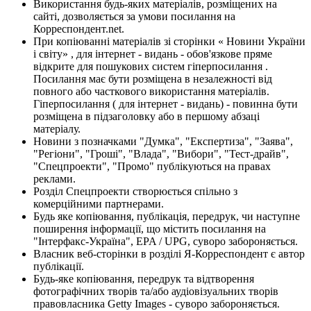
Використання будь-яких матеріалів, розміщених на
сайті, дозволяється за умови посилання на
Корреспондент.net.
При копіюванні матеріалів зі сторінки « Новини України
і світу» , для інтернет - видань - обов'язкове пряме
відкрите для пошукових систем гіперпосилання .
Посилання має бути розміщена в незалежності від
повного або часткового використання матеріалів.
Гіперпосилання ( для інтернет - видань) - повинна бути
розміщена в підзаголовку або в першому абзаці
матеріалу.
Новини з позначками "Думка", "Експертиза", "Заява",
"Регіони", "Гроші", "Влада", "Вибори", "Тест-драйв",
"Спецпроекти", "Промо" публікуються на правах
реклами.
Розділ Спецпроекти створюється спільно з
комерційними партнерами.
Будь яке копіювання, публікація, передрук, чи наступне
поширення інформації, що містить посилання на
"Інтерфакс-Україна", EPA / UPG, суворо забороняється.
Власник веб-сторінки в розділі Я-Корреспондент є автор
публікації.
Будь-яке копіювання, передрук та відтворення
фотографічних творів та/або аудіовізуальних творів
правовласника Getty Images - суворо забороняється.