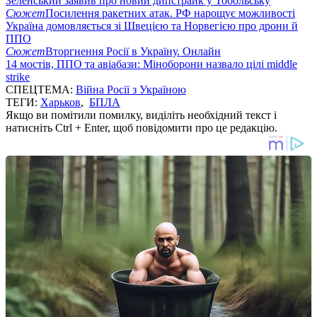
Зеленський заявив про новий дипстрайк у Тобольську
Сюжет
Посилення ракетних атак. РФ нарощує можливості
Україна домовляється зі Швецією та Норвегією про дрони й
ППО
Сюжет
Вторгнення Росії в Україну. Онлайн
14 мостів, ППО та авіабази: Міноборони назвало цілі middle
strike
СПЕЦТЕМА:
Війна Росії з Україною
ТЕГИ:
Харьков
,
БПЛА
Якщо ви помітили помилку, виділіть необхідний текст і
натисніть Ctrl + Enter, щоб повідомити про це редакцію.