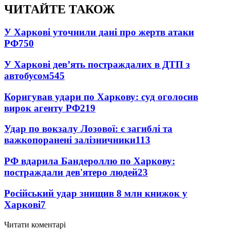
ЧИТАЙТЕ ТАКОЖ
У Харкові уточнили дані про жертв атаки
РФ
750
У Харкові дев’ять постраждалих в ДТП з
автобусом
545
Коригував удари по Харкову: суд оголосив
вирок агенту РФ
219
Удар по вокзалу Лозової: є загиблі та
важкопоранені залізничники
113
РФ вдарила Бандероллю по Харкову:
постраждали дев'ятеро людей
23
Російський удар знищив 8 млн книжок у
Харкові
7
Читати коментарі