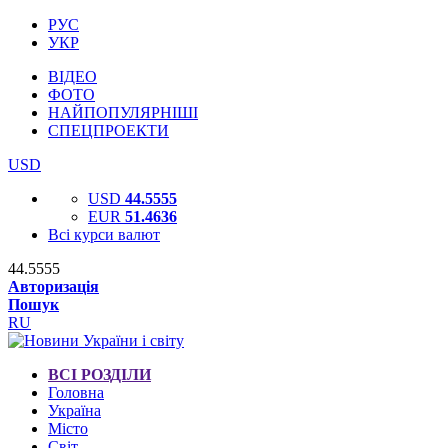
РУС
УКР
ВІДЕО
ФОТО
НАЙПОПУЛЯРНІШІ
СПЕЦПРОЕКТИ
USD
USD
44.5555
EUR
51.4636
Всі курси валют
44.5555
Авторизація
Пошук
RU
ВСІ РОЗДІЛИ
Головна
Україна
Місто
Світ